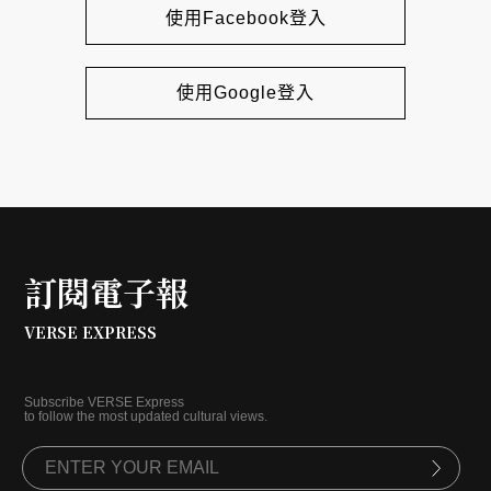
使用Facebook登入
使用Google登入
訂閱電子報
VERSE EXPRESS
Subscribe VERSE Express
to follow the most updated cultural views.