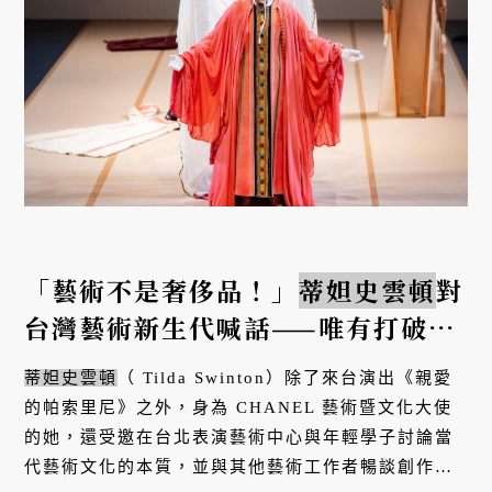
「藝術不是奢侈品！」
蒂妲史雲頓
對
台灣藝術新生代喊話——唯有打破自
己的慣性，才能真正蛻變。
蒂妲史雲頓
（ Tilda Swinton）除了來台演出《親愛
的帕索里尼》之外，身為 CHANEL 藝術暨文化大使
的她，還受邀在台北表演藝術中心與年輕學子討論當
代藝術文化的本質，並與其他藝術工作者暢談創作帶