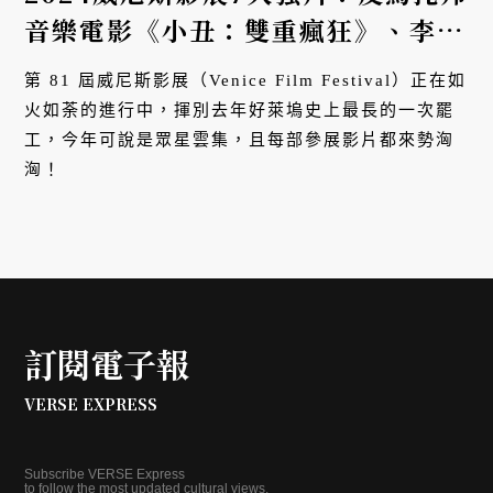
音樂電影《小丑：雙重瘋狂》、李康
生主演《默視錄》、雙影后強強聯手
第 81 屆威尼斯影展（Venice Film Festival）正在如
《隔壁房間》⋯「金獅獎」究竟獎落
火如荼的進行中，揮別去年好萊塢史上最長的一次罷
誰家？
工，今年可說是眾星雲集，且每部參展影片都來勢洶
洶！
訂閱電子報
VERSE EXPRESS
Subscribe VERSE Express
to follow the most updated cultural views.