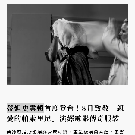
蒂妲史雲頓
首度登台！8月致敬「親
愛的帕索里尼」演繹電影傳奇服裝
榮獲威尼斯影展終身成就獎、重量級演員蒂妲・史雲