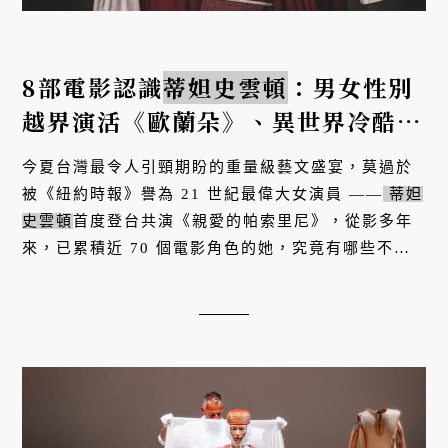
8部電影認識
蒂妲史雲頓
：男女性別
越界演活《歐蘭朵》、異世界冷酷女
巫、混種天使加百列⋯探索「人間精
今夏台灣最令人引頸期盼的重量級藝文盛宴，莫過於
靈」的千面姿態
被《紐約時報》譽為 21 世紀最偉大女演員 ——
蒂妲
史雲頓
首度登台共演《親愛的帕索里尼》，從影多年
來，已累積近 70 個電影角色的她，究竟有哪些不可
錯過的必看經典作品呢？