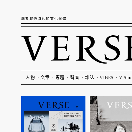
屬於我們時代的文化媒體
人物
文章
專題
聲音
雜誌
VIBES
V Sho