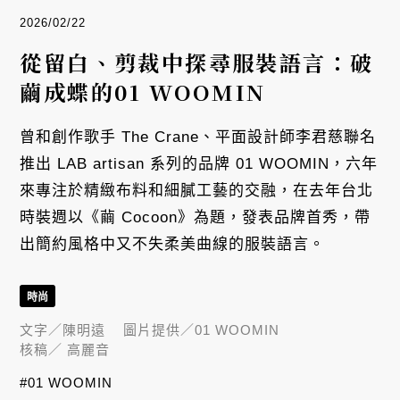
2026/02/22
從留白、剪裁中探尋服裝語言：破
繭成蝶的01 WOOMIN
曾和創作歌手 The Crane、平面設計師李君慈聯名
推出 LAB artisan 系列的品牌 01 WOOMIN，六年
來專注於精緻布料和細膩工藝的交融，在去年台北
時裝週以《繭 Cocoon》為題，發表品牌首秀，帶
出簡約風格中又不失柔美曲線的服裝語言。
時尚
文字／
陳明遠
圖片提供／
01 WOOMIN
核稿／
高麗音
#01 WOOMIN