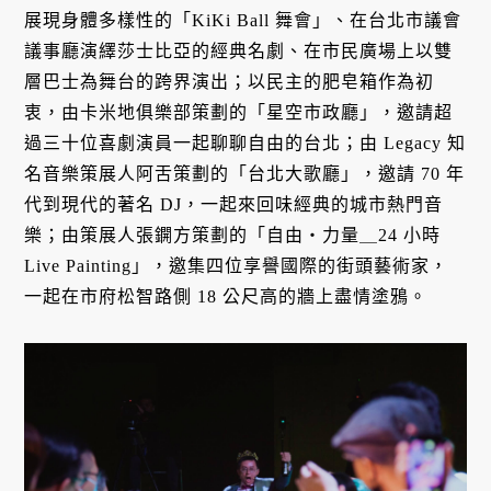
展現身體多樣性的「KiKi Ball 舞會」、在台北市議會
議事廳演繹莎士比亞的經典名劇、在市民廣場上以雙
層巴士為舞台的跨界演出；以民主的肥皂箱作為初
衷，由卡米地俱樂部策劃的「星空市政廳」，邀請超
過三十位喜劇演員一起聊聊自由的台北；由 Legacy 知
名音樂策展人阿舌策劃的「台北大歌廳」，邀請 70 年
代到現代的著名 DJ，一起來回味經典的城市熱門音
樂；由策展人張鐦方策劃的「自由・力量＿24 小時
Live Painting」，邀集四位享譽國際的街頭藝術家，
一起在市府松智路側 18 公尺高的牆上盡情塗鴉。