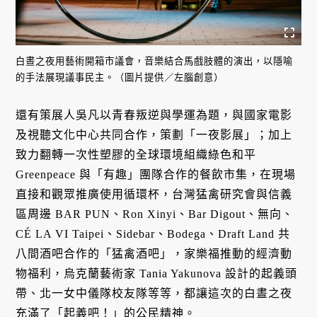
白晝之夜用藝術開箱市議會，音樂結合馬戲肢體的演出，以隱喻
的手法展現議事民主。（圖片提供／左腦創意）
還有策展人吳凡以青春叛逆與學運為題，與國家電影
及視聽文化中心共同合作，策劃「一夜影展」；加上
致力翻轉一次性塑膠的全球環境組織綠色和平
Greenpeace 與「有趣」團隊合作的餐飲市集，在現場
直接和觀眾推廣使用循環杯，台灣猛禽研究會與信義
區周邊 BAR PUN、Ron Xinyi、Bar Digout、無向、
CÉ LA VI Taipei、Sidebar、Bodega、Draft Land 共
八間酒吧合作的「猛禽酒吧」，家樂福推動的經濟動
物福利，烏克蘭藝術家 Tania Yakunova 設計的起義頭
帶、北一女中儀隊校友隊等等，都讓這次的白晝之夜
充滿了「起義吧！」的公民精神。