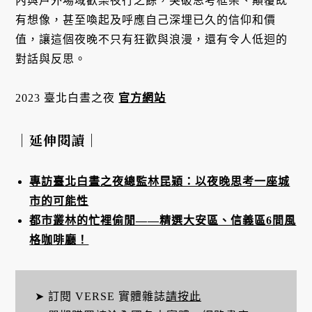
內與戶外場域歡樂夜行之餘，突破思考框架、顛覆既
有想像，甚至喚起及呼應自己深埋已久的信仰和價
值，讓這個夜晚不只有狂歡與浪漫，還有令人低迴的
對話與反思。
2023 臺北白晝之夜
官方網站
｜延伸閱讀｜
專訪臺北白晝之夜總監林昆穎：以夜晚思考一座城
市的可能性
都市叢林的忙裡偷閒——精選大安區、信義區6間風
格咖啡廳！
➤ 訂閱 VERSE 實體雜誌
請按此