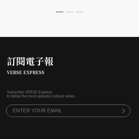
徑。
訂閱電子報
VERSE EXPRESS
Subscribe VERSE Express
to follow the most updated cultural views.