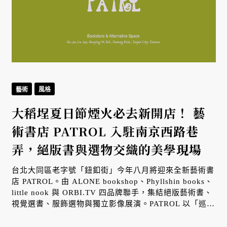
藝術
風格
×
大稻埕夏日節煙火必去新開店！ 藝
術書店 PATROL 入駐南京西路巷
弄，絕版書與選物交織的美學現場
台北大同區老字號「鈕釦街」今年八月將迎來全新藝術書
店 PATROL。由 ALONE bookshop、Phyllshin books、
little nook 與 ORBI.TV 四品牌聯手，集結絕版藝術書、
視覺選書、服飾選物與獨立影像展演。PATROL 以「巡
邏」為綱領，邀請大眾走進實體空間，在尋找鈕釦與拉鍊
的老巷弄中跳脫演算法，展開探索生活美學的全新靈感路