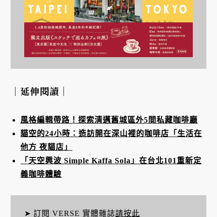
｜延伸閱讀｜
風格編輯帶路！探索清邁舊城區外5間私藏咖啡廳
貓空的24小時：造訪開在深山裡的咖啡店「生活在
他方 夜貓店」
「天空興波 Simple Kaffa Sola」在台北101重新定
義咖啡體驗
➤ 訂閱 VERSE 實體雜誌
請按此