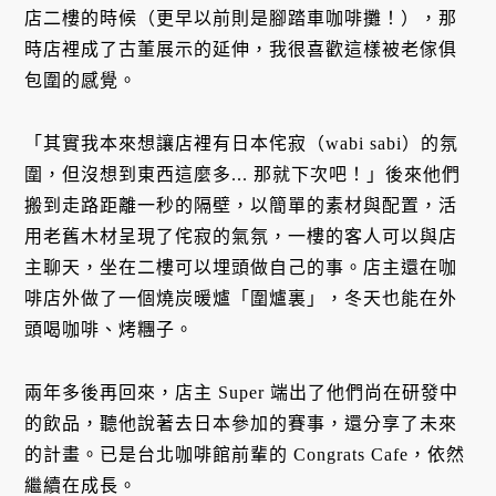
店二樓的時候（更早以前則是腳踏車咖啡攤！），那
時店裡成了古董展示的延伸，我很喜歡這樣被老傢俱
包圍的感覺。
「其實我本來想讓店裡有日本侘寂（wabi sabi）的氛
圍，但沒想到東西這麼多... 那就下次吧！」後來他們
搬到走路距離一秒的隔壁，以簡單的素材與配置，活
用老舊木材呈現了侘寂的氣氛，一樓的客人可以與店
主聊天，坐在二樓可以埋頭做自己的事。店主還在咖
啡店外做了一個燒炭暖爐「圍爐裏」，冬天也能在外
頭喝咖啡、烤糰子。
兩年多後再回來，店主 Super 端出了他們尚在研發中
的飲品，聽他說著去日本參加的賽事，還分享了未來
的計畫。已是台北咖啡館前輩的 Congrats Cafe，依然
繼續在成長。