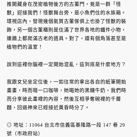
推開藏身在茂密植物後方的古董門，竟是一群「怪
獸」迎接我們！怪獸舞台旁，是小魚們住的水族箱。
環視店內，發現幾個氣質古董傢俱上也掛了怪獸的裝
飾，另一個古董櫃則是住滿了世界各地的鐵件小物，
連牆上都爬滿古老的道具。對了，還有個角落甚至是
植物們的溫室！
說到這裡你腦裡一定開始混亂，這到底是什麼地方？
我跟女兒坐定位後，一如往常的拿出各自的紙筆開始
畫畫，時而啜一口咖啡，她喝她的黑糖牛奶，我們時
而分享彼此畫裡的內容，然後互相爭奪碗裡的千層
麵，回過神來已經接近黃昏時分了。
◎ 地址：11064 台北市信義區基隆路一段 147 巷 29
號（市政府站）