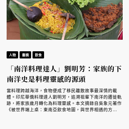
人物
書摘
飲食
「南洋料理達人」劉明芳：家族的下
南洋史是料理靈感的源頭
生
當料理跨越海洋，食物便成了移民離散故事最深情的載
體。印尼華僑料理達人劉明芳，追溯祖輩下南洋的遷徙軌
跡，將家族歲月轉化為料理靈感。本文摘錄自吳象元著作
、
《被世界端上桌：東南亞飲食地圖，與世界相遇的方
式》，帶您從故事出發，探索南洋飲食文化在世界深耕與
交融的原因。