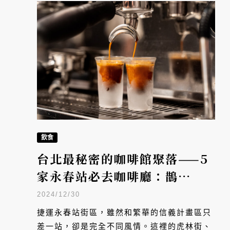
飲食
台北最秘密的咖啡館聚落——5
家永春站必去咖啡廳：鵲
Kasasagi、引路咖啡、Kaffi
2024/12/30
Bakki、SunDay酉日咖啡
捷運永春站街區，雖然和繁華的信義計畫區只
吧、B-Roll Coffee
差一站，卻是完全不同風情。這裡的虎林街、