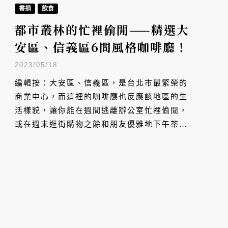
書摘
飲食
都市叢林的忙裡偷閒——精選大
安區、信義區6間風格咖啡廳！
2023/05/18
編輯按：大安區、信義區，是台北市最繁榮的
商業中心，而這裡的咖啡廳也反應該地區的生
活樣貌，讓你能在週間逃離辦公室忙裡偷閒，
或在週末逛街購物之餘和朋友優雅地下午茶。
由設計師、咖啡廳經營者林家瑜，推薦以下 6
間位於大安區及信義區的咖啡廳，不論上帝休
息或創造世界，這些地方永遠都能給你一杯好
咖啡和好空間。