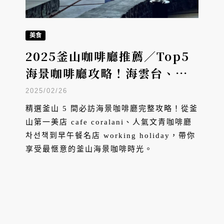
美食
2025釜山咖啡廳推薦／Top5
海景咖啡廳攻略！海雲台、廣
安里無敵海景第一排、文青打
2025/02/26
卡、早午餐打包去野餐
精選釜山 5 間必訪海景咖啡廳完整攻略！從釜
山第一美店 cafe coralani、人氣文青咖啡廳
차선책到早午餐名店 working holiday，帶你
享受最愜意的釜山海景咖啡時光。