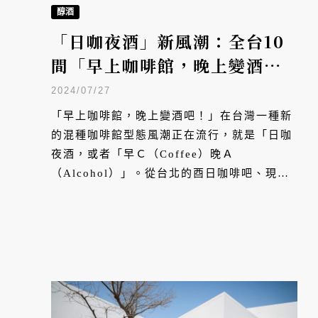
醇酒
「日咖夜酒」新風潮：全台10
間「早上咖啡館，晚上變酒
吧！」必去特色店家
2024/07/27
「早上咖啡館，晚上變酒吧！」在台灣一種新
的混種咖啡館型態風潮正在流行，就是「日咖
夜酒，或者「早Ｃ（Coffee）晚Ａ
（Alcohol）」。從台北的酉日咖啡吧、現在
超夯的 Fake Sober，到嘉義的 IN
COFFEE，VERSE 精選全台各地 10 家特色
日咖夜吧店家。