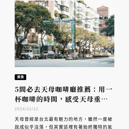
美食
5間必去天母咖啡廳推薦：用一
杯咖啡的時間，感受天母重塑
創意街區魅力
2024/11/12
天母曾經是台北最有魅力的地方，雖然一度被
說成似乎沒落，但其實這裡有著始終獨特的氣