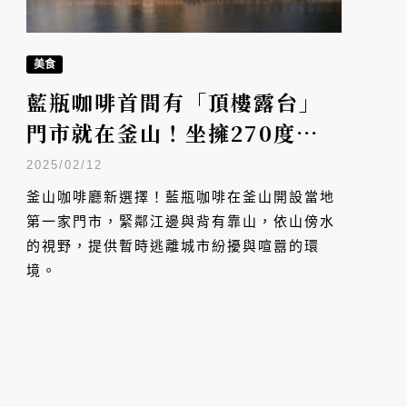
美食
藍瓶咖啡首間有「頂樓露台」
門市就在釜山！坐擁270度山
海河景，限定紫地瓜巴斯克必
2025/02/12
嚐
釜山咖啡廳新選擇！藍瓶咖啡在釜山開設當地
第一家門市，緊鄰江邊與背有靠山，依山傍水
的視野，提供暫時逃離城市紛擾與喧囂的環
境。