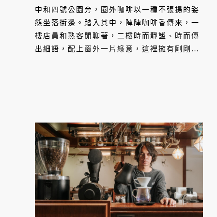
中和四號公園旁，圈外咖啡以一種不張揚的姿
態坐落街邊。踏入其中，陣陣咖啡香傳來，一
樓店員和熟客閒聊著，二樓時而靜謐、時而傳
出細語，配上窗外一片綠意，這裡擁有剛剛好
的距離和溫度。