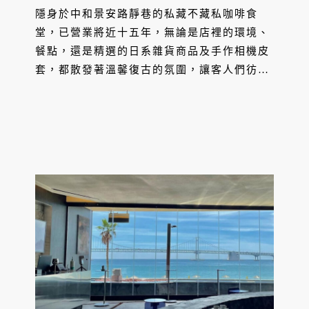
隱身於中和景安路靜巷的私藏不藏私咖啡食
堂，已營業將近十五年，無論是店裡的環境、
餐點，還是精選的日系雜貨商品及手作相機皮
套，都散發著溫馨復古的氛圍，讓客人們彷彿
步入宮崎駿的奇幻世界，能暫時忘卻外界喧
囂，專注享受一段療癒的時光。