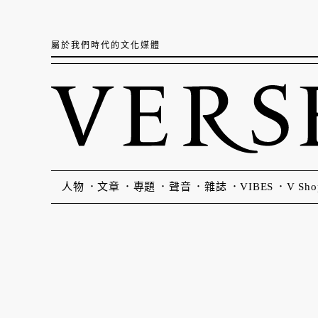
屬於我們時代的文化媒體
人物
文章
專題
聲音
雜誌
VIBES
V Sho