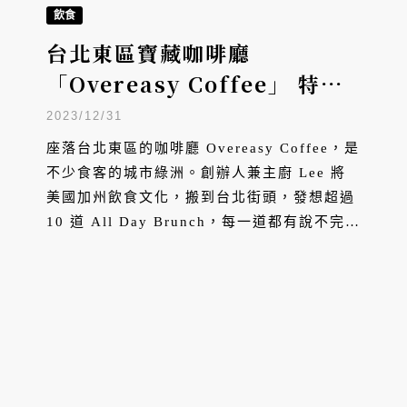
飲食
台北東區寶藏咖啡廳
「Overeasy Coffee」 特製
早午餐令味蕾神遊美國西岸
2023/12/31
座落台北東區的咖啡廳 Overeasy Coffee，是
不少食客的城市綠洲。創辦人兼主廚 Lee 將
美國加州飲食文化，搬到台北街頭，發想超過
10 道 All Day Brunch，每一道都有說不完的
細節與風味層次，被譽為「被早午餐耽誤的咖
啡廳」。