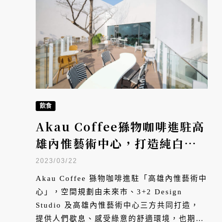
飲食
Akau Coffee猻物咖啡進駐高
雄內惟藝術中心，打造純白建
築中的森林咖啡館
2023/03/22
Akau Coffee 猻物咖啡進駐「⾼雄內惟藝術中
⼼」，空間規劃由未來市、3+2 Design
Studio 及⾼雄內惟藝術中⼼三方共同打造，
提供人們歇息、感受綠意的舒適環境，也期盼