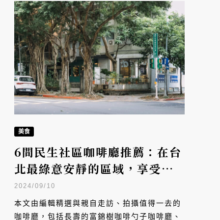
美食
6間民生社區咖啡廳推薦：在台
北最綠意安靜的區域，享受美
好的咖啡時光
2024/09/10
本文由編輯精選與親自走訪、拍攝值得一去的
咖啡廳，包括長壽的富錦樹咖啡勺子咖啡廳、