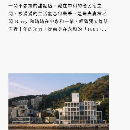
一間不張揚的甜點店，藏在中和的老民宅之
間，被滿滿的生活氣息包裹著。這是夫妻檔老
闆 Barry 和琦琦在中永和一帶，經營獨立咖啡
店近十年的功力，從前身在永和的「1881+
Coffee Shop」，轉型至位在中和、主打甜點
的「Barry Snack Store」，始終低調但真
誠，讓中和鄰里中多了一個甜蜜的、回「家」
的去處。