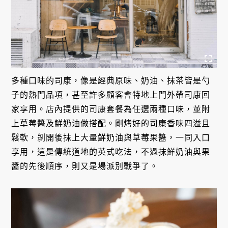
多種口味的司康，像是經典原味、奶油、抹茶皆是勺
子的熱門品項，甚至許多顧客會特地上門外帶司康回
家享用。店內提供的司康套餐為任選兩種口味，並附
上草莓醬及鮮奶油做搭配。剛烤好的司康香味四溢且
鬆軟，剝開後抹上大量鮮奶油與草莓果醬，一同入口
享用，這是傳統道地的英式吃法，不過抹鮮奶油與果
醬的先後順序，則又是場派別戰爭了。