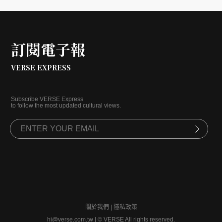
訂閱電子報
VERSE EXPRESS
Subscribe VERSE Express
to follow the most updated cultural views.
關於我們
|
隱私政策
hi@verse.com.tw
|
© VERSE All rights reserved.