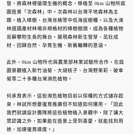
發，將森林裡循環生機的概念，移植至 0km 山物所庭
園造景「次森林」中。次森林以台灣平地森林為主
題，植入樟樹、台灣肖楠等中低海拔樹種，以及大湳
林道國產材林場非規格材的樟樹樹頭，成為各種植物
苔蘚攀附生長的舞台，展現森林新生發芽、茁壯成
材、回歸自然、孕育生機、新舊輪轉的意涵。
此外，0km 山物所也與農業部林業試驗所合作，在庭
園景觀植入新竹油菊、大胡枝子、台灣野茉莉、破傘
菊等二十多種台灣瀕危植物。
何承育表示，這些瀕危植物目前以保種的方式儲存起
來，林試所想要復育推廣但不知道如何運用，「因此
我們就請設計團隊將這些植物植入景觀中，除了讓大
眾認識之外，如果能在造景上受到喜愛，就能找到用
途，加速復育速度。」