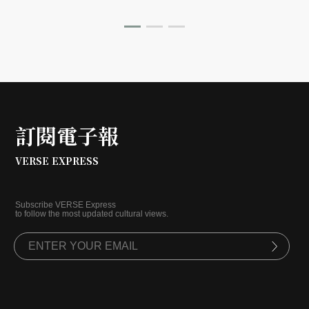
她，拾獲此刻的生活狀態？這天我們隨著她的明快步伐，
走入三重幸福市場，參與盧怡安的一刻日常。
訂閱電子報
VERSE EXPRESS
Subscribe VERSE Express
to follow the most updated cultural views.