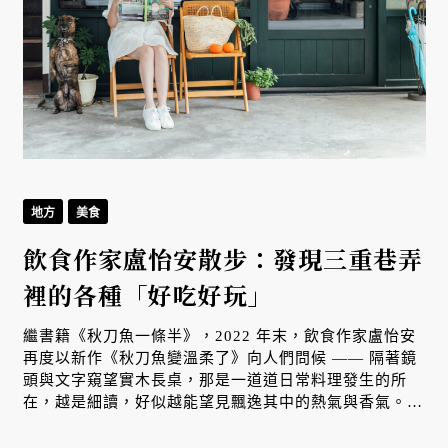
地方
美食
飲食作家盧怡安散步：發現三重巷弄
裡的各種「好吃好玩」
繼書籍《秋刀魚一條半》，2022 年末，飲食作家盧怡安
再度以新作《秋刀魚變溫柔了》向人們問候 —— 隔著鏡
的
頭與文字窺望實木長桌，那是一道道日常料理發生的所
在，越是細讀，好似越能望見飄逸其中的熱氣與香氣。在
告別雜誌記者生涯後，盧怡安陸續開設料理、寫作、刀工
課程，更傾心於攝影、策展等媒介創作。是什麼引領著