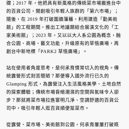
礎；2017 年，他把具有新風格的傳統菜市場搬進台中
的百貨公司，開創吸引年輕人族群的「第六市場」；
隨後，在 2019 年打破圍牆藩籬，利用建造「勤美術
館」的工程期間，推出工地議題結合展演文化的「工
家美術館」；2023 年，又以以大人系公園為概念，融
合公園、商場、藝文功能，升級原有的草悟廣場，再
創台中新地標「PARK2 草悟廣場」。
站在使用者角度思考，是何承育慣常切入的視角。傳
統露營形式刻苦簡陋？那便導入國外流行已久的
Glamping 形式，為露營注入生活風格美學、土地自然
的探索體驗；傳統市場昏暗潮濕的空間與氣味令人卻
步？那就將菜市場拉進窗明几淨、空調舒適的百貨公
司中，吸引年輕人逛百貨順便踅菜市。
從露營、菜市場、美術館到公園，何承育屢屢打破既