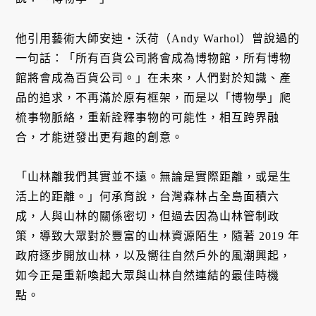
他引用藝術大師安迪・沃荷（Andy Warhol）曾說過的
一句話：「所有百貨公司將會成為博物館，所有博物
館將會成為百貨公司。」在未來，人們對於知識、產
品的追求，不再滿於原有框架，而是以「博物學」爬
梳事物脈絡，重新詮釋事物的可能性，相互跨界融
合，才能迸發出更有趣的創意。
「山林離我們其實並不遠。無論是實際距離，或是生
活上的距離。」何承育說，台灣森林占全島面積六
成，人與山林的關係密切，但過去因為山林管制政
策，導致大眾對於豐富的山林資源陌生，隨著 2019 年
政府逐步開放山林，以及嚮往自然戶外的風潮興起，
如今正是重新喚起大眾與山林自然連結的最佳時機
點。