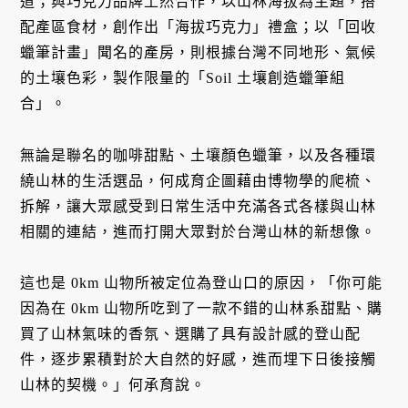
道；與巧克力品牌土然合作，以山林海拔為主題，搭
配產區食材，創作出「海拔巧克力」禮盒；以「回收
蠟筆計畫」聞名的產房，則根據台灣不同地形、氣候
的土壤色彩，製作限量的「Soil 土壤創造蠟筆組
合」。
無論是聯名的咖啡甜點、土壤顏色蠟筆，以及各種環
繞山林的生活選品，何成育企圖藉由博物學的爬梳、
拆解，讓大眾感受到日常生活中充滿各式各樣與山林
相關的連結，進而打開大眾對於台灣山林的新想像。
這也是 0km 山物所被定位為登山口的原因，「你可能
因為在 0km 山物所吃到了一款不錯的山林系甜點、購
買了山林氣味的香氛、選購了具有設計感的登山配
件，逐步累積對於大自然的好感，進而埋下日後接觸
山林的契機。」何承育說。