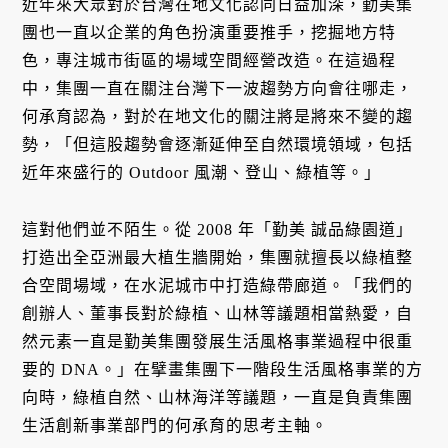
近年來大眾對於台灣在地文化認同日益加深，勤美集
團也一直以企業的角色扮演重要推手，挖掘地方特
色，專注城市街區的場域空間經營改造。在這過程
中，集團一直在關注台灣下一波趨勢方向會往哪走，
何承育認為，對於在地文化的關注將是將來不變的趨
勢，「但這股趨勢會逐漸延伸至自然環境領域，包括
近年來盛行的 Outdoor 風潮、登山、綠植等。」
這對他們並不陌生。從 2008 年「勤美 誠品綠園道」
打造出全亞洲最大植生牆開始，集團就擅長以綠植整
合空間場域，在水泥城市中打造綠帶廊道。「我們的
創辦人、董事長對於綠植、山林等議題相當熱愛，自
然元素一直是勤美集團發展生活風格事業過程中很重
要的 DNA。」在擘畫集團下一階段生活風格事業的方
向時，綠植自然、山林海洋等議題，一直是負責集團
生活創新事業部門的何承育的思考主軸。