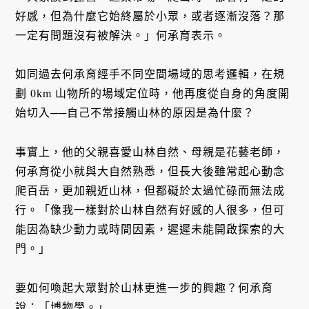
好感，但為什麼它始終屬於小眾，或者逐漸沒落？那
一定有問題沒有被解決。」何承育表示。
如同過去何承育經手不同空間場域的思考邏輯，在規
劃 0km 山物所的場域定位時，他再度從自身的角度開
始切入──自己不常接觸山林的原因是為什麼？
事實上，他的父親喜愛山林自然、母親是花藝老師，
何承育從小就與大自然熟悉，但長大後雖常起心動念
爬百岳，更加親近山林，但都礙於太過忙碌而無法成
行。「像我一樣對於山林自然有好感的人很多，但可
能因為缺少動力或時間因素，遲遲未能開啟探索的大
門。」
要如何喚起大眾對於山林更進一步的興趣？何承育
說：「博物學。」