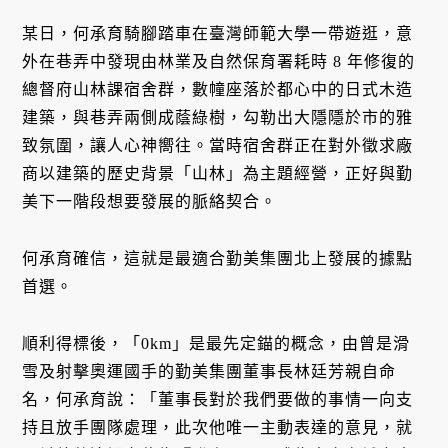
某日，何承育騎腳踏車在臺灣師範大學一帶遊逛，意
外在巷弄中發現由林業及自然保育署耗時 8 年修復的
總督府山林課宿舍群，數幢座落於都心中的日式木造
建築，與巷弄兩側成蔭綠樹，勾勒出大隱隱於市的雅
致氛圍，讓人心神嚮往。當時宿舍群正在對外徵求廠
商以建築的歷史背景「山林」為主題經營，正好與勤
美下一階段想要發展的脈絡契合。
何承育確信，這就是最適合勤美集團北上發展的據點
首選。
順利得標後，「0km」是最先定錨的概念，由曾是滑
雪及射擊奧運國手的勤美集團董事長林廷芳親自命
名，何承育說：「董事長對於我們要做的事情一向支
持且放手團隊處理，此次他唯一主動表達的意見，就