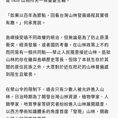
是 0km 山物所另一條重要主軸。
「如果以百年為節點，回看台灣山林發展過程其實很
有趣。」何承育說。
島嶼接受過不同政權的統治，但無論是為了防止原漢
衝突、經濟發展，或者國防考量，在山林政策上不約
而同皆有一個共同點──禁止人民隨意接近山林。造就
山林的存在雖與島嶼歷史等長，但除了本就生存於其
間的原住民族之外，大眾對於近在咫尺的山林普遍感
到陌生且敬畏。
在禁山令的限制下，過去只有少數人被允許進入山
林。日治時期為了開發台灣山林資源，植物學家、人
類學家、地質學家等研究者紛紛進入山林展開踏查，
以西方學術知識體系的角度首度「發現」山林，開啟