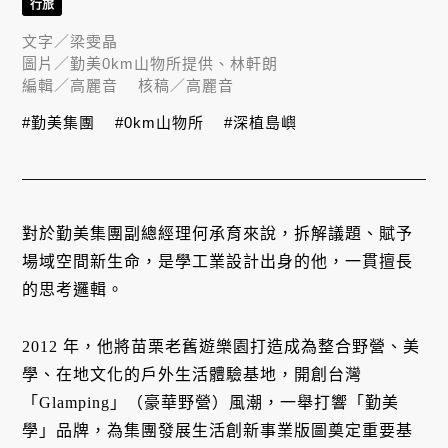
行旅
文字／
梁雯晶
圖片／
勤美0km山物所提供、林軒朗
編輯／
高麗音
核稿／
高麗音
#勤美集團
#0km山物所
#深植島嶼
對於勤美集團副總經理何承育來說，拆解議題、賦予
場域空間新生命，是學工業設計出身的他，一貫擅長
的思考邏輯。
2012 年，他將苗栗老舊遊樂園打造成為整合野營、美
學、在地文化的戶外生活體驗基地，開創台灣
「Glamping」（豪華野營）風潮，一舉打響「勤美
學」品牌，為集團發展生活創新事業版圖奠定重要基