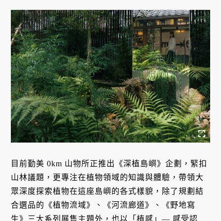
目前勤美 0km 山物所正推出《深植島嶼》企劃，緊扣
山林議題，更專注在植物領域的知識與體驗，帶領大
眾深度探索植物在這座島嶼的各式樣貌，除了規劃結
合選品的《植物流域》、《河流廊道》、《野地寫
生》三大系列展售主題外，也以「植感」— 感受認