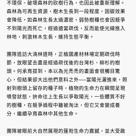
不環保、破壞森林的砍樹行為，也因此被重新理解。
森林為可再生資源，樹木生長到一段程度，固碳效果
會降低，如森林生長太過濃密，弱勢樹種也會因競爭
不到陽光而死亡，經過適當疏伐，反而能使光線進入
林地，刺激林木生長，維持生態平衡。
團隊造訪大湳林道時，正植國產材林場定期疏伐時
節，放眼望去盡是經過疏伐後的台灣杉、柳杉的樹
頭。何承育提到，本以為光禿禿的畫面會很觸目驚
心，但結果卻大出他們意料之外──當陽光灑進來，照
射到樹頭上留存的種子時，植物的生命力在瞬間呈現
噴發狀態，拚命往上生長以爭取陽光，一些體質不好
的樹種，在競爭過程中雖被淘汰，但它又會變成養
分，繼續孕育森林中其他生命。
團隊被眼前大自然展現的蓬勃生命力震撼，並大受啟