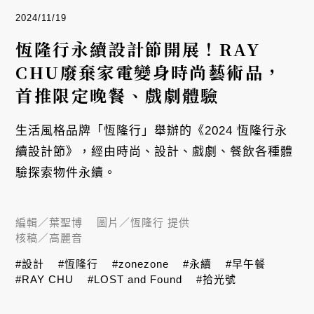
2024/11/19
恆隆行永續設計節開展！RAY
CHU廢棄家電變身時尚藝術品，
首推限定晚餐、戲劇體驗
生活風格品牌「恆隆行」舉辦的《2024 恆隆行永
續設計節》，經由時尚、設計、戲劇、餐飲各種體
驗探索物件永續。
編輯／
葉聖博
圖片／
恆隆行 提供
核稿／
高麗音
#設計
#恆隆行
#zonezone
#永續
#早午餐
#RAY CHU
#LOST and Found
#拾光號