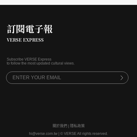
訂閱電子報
VERSE EXPRESS
Subscribe VERSE Express
to follow the most updated cultural views.
關於我們
|
隱私政策
hi@verse.com.tw
|
© VERSE All rights reserved.