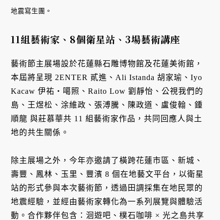
地震寫生團。
11組藝術家、8個衛星站
、
3場藝術講座
藝術節主展場設於花蓮縣石雕博物館及花蓮美術館，
本屆將呈現 2ENTER 貳進、Ali Istanda 胡家瑜、Iyo
Kacaw 伊祐・噶照、Raito Low 劉靜怡、公視我們的
島、王煜松、涂維政、張溥騰、陳政道、盧俊翰、鍾
順龍 與莊慕華共 11 組藝術家作品，共同回應人與土
地的共生關係。
除主展場之外，今年亦邀請了橫跨花蓮市區、新城、
壽豐、鳳林、玉里、豐濱 8 個在地藝文平台，以衛星
站的形式參與本次藝術節，透過田調採集在地民眾的
地震經驗，並經由藝術家轉化為一系列展覽與體驗活
動。合作夥伴包含：洄遊吧、樸石咖啡 × 光之島共享