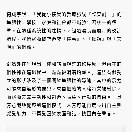
何翔宇說：「我從小接受的教育強調『整齊劃一』的
集體性，學校、家庭和社會都不斷強化著統一的標
準。在這種系統性的建構下，經過漫長而嚴苛的規訓
過程，我們逐漸被塑造成『懂事』、『聽話』與『文
明』的個體。
雖然外在呈現出一種和諧而規整的秩序感，但內在的
個性卻在這過程中一點點被消磨殆盡。」這些看似獨
立的形狀涉及了一個關於集體性的隱喻，其中的暴力
可能來自無形的侵犯，來自個體的人格特質被剝除，
而逐漸失去主動性和創造、表達、行動的自由。一旦
有意識地覺察到這個模式，人有可能再度長出自主與
感受能力，不再受困於表面和諧，找回內在聲音。