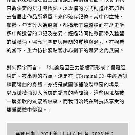
直觀決定的尺寸與標記，以虛構的方式創造出宛如過
去曾展出作品所遺留下來的殘存記憶。其中的塗抹、
摩擦、勾畫等人為痕跡，都揭示了這道牆面在歷史坐
標中所遺留的印記及差異。經過時間推移而滲入牆壁
的橄欖油，照亮了空間與時間的質地與潛力，在觀看
的當下，生命彷彿緊貼著小心劃下的邊界之內展開。
對何翔宇而言， 「無論是因重力影響而形成了優雅弧
線的、被串聯的石頭，還是在《Terminal 3》中經過訓
練而彎曲的身體，亦或是試圖修補破裂車窗的場景，
以及橄欖油與人所處的錯置的時間線，這些困境都被
一層柔軟的質感所包裹，而我們始終在對抗與享受的
雙重體驗中徘徊。」
展覽日期：2024 年 11 月 8 日 至 2025 年 2