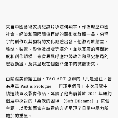
來自中國藝術家與
紀錄片
導演何翔宇，作為親歷中國
社會、經濟和國際關係巨變的藝術家群體一員，何翔
宇的創作以其獨特的文化經驗出發。他游刃於繪畫、
雕塑、裝置、影像及出版等媒介，並以寬廣的時間跨
度和創作規模，來省思與呼應地緣政治和歷史格局的
宏觀動盪，及其呈現在個體命運中的微觀衝突。
由關渡美術館主辦、TAO ART 協辦的「凡是過往，皆
為序章 Past is Prologue — 何翔宇個展」本次展覽中
精選裝置及影像作品，延續了他先前曾於 2021 年紐約
個展中探討的「柔軟的困境 （Soft Dilemma）」這個
主題，以柔和而富有詩意的方式呈現了日常中暴力所
施加的重量。