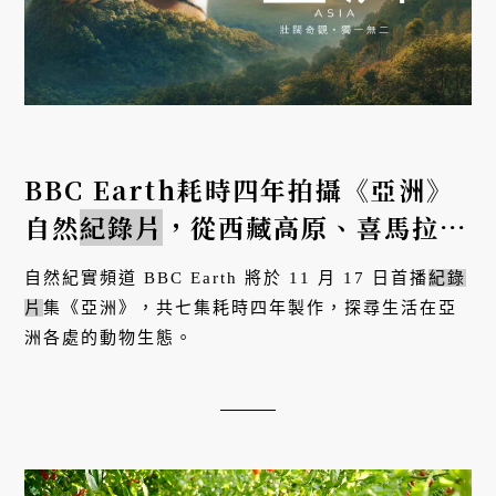
BBC Earth耗時四年拍攝《亞洲》
自然
紀錄片
，從西藏高原、喜馬拉雅
山到台北市，亞洲生態精彩一次看
自然紀實頻道 BBC Earth 將於 11 月 17 日首播
紀錄
片
集《亞洲》，共七集耗時四年製作，探尋生活在亞
洲各處的動物生態。