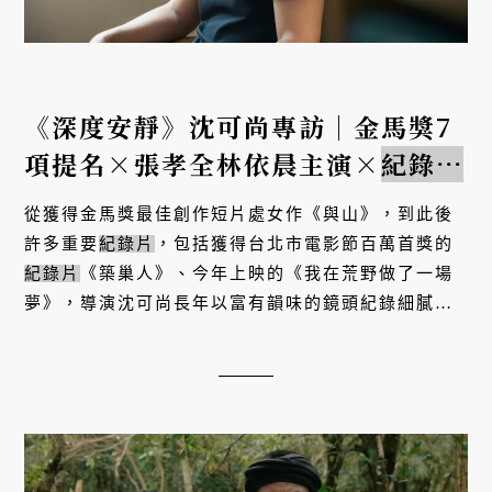
《深度安靜》沈可尚專訪｜金馬獎7
項提名×張孝全林依晨主演×
紀錄片
導演首部劇情長片
從獲得金馬獎最佳創作短片處女作《與山》，到此後
許多重要
紀錄片
，包括獲得台北市電影節百萬首獎的
紀錄片
《築巢人》、今年上映的《我在荒野做了一場
夢》，導演沈可尚長年以富有韻味的鏡頭紀錄細膩的
情感流動。經過多年等待，他的首部劇情長片《深度
安靜》終於問世，節制...