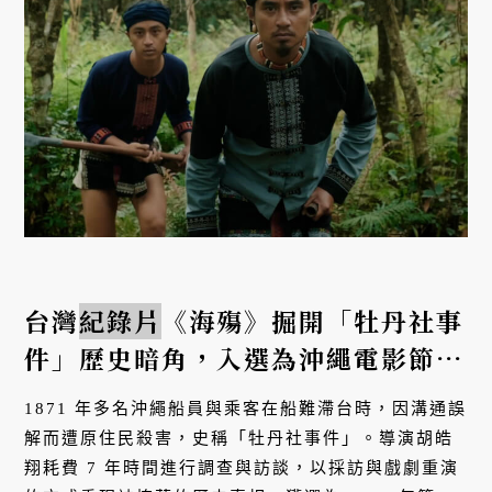
台灣
紀錄片
《海殤》掘開「牡丹社事
件」歷史暗角，入選為沖繩電影節開
幕片
1871 年多名沖繩船員與乘客在船難滯台時，因溝通誤
解而遭原住民殺害，史稱「牡丹社事件」。導演胡皓
翔耗費 7 年時間進行調查與訪談，以採訪與戲劇重演