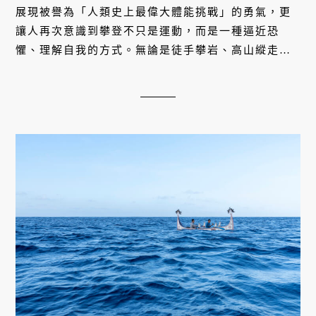
展現被譽為「人類史上最偉大體能挑戰」的勇氣，更
讓人再次意識到攀登不只是運動，而是一種逼近恐
懼、理解自我的方式。無論是徒手攀岩、高山縱走，
或在視覺與身體條件受限的情況下持續向上。本文推
薦八部必看的
紀錄片
，除了以艾力克斯霍諾德為主角
的《赤手登峰》（Free Solo），還有哪些能讓我們從
真實的電影，深入理解這些攀岩首為何一次次走向危
險，並反覆追問生命的意義。...