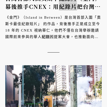
幕後推手CNEX：用
紀錄片
把台灣的
故事帶到國際
《金門》（Island in Between）是台灣首部入圍「奧
斯卡最佳紀錄短片」 的作品，背後推手正是成立至今
18 年的 CNEX 視納華仁。他們不僅在台灣舉辦邀請
國際前來參與的華人
紀錄片
提案大會，也推動面向國
際的「Taiwan Matters」計畫。在國際局勢詭譎多變
的現今，因為美中爭霸而...