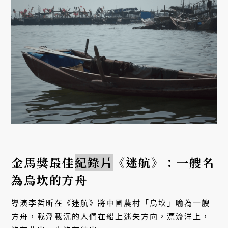
金馬獎最佳
紀錄片
《迷航》：一艘名
為烏坎的方舟
導演李哲昕在《迷航》將中國農村「烏坎」喻為一艘
方舟，載浮載沉的人們在船上迷失方向，漂流洋上，