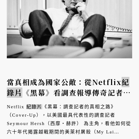
當真相成為國家公敵：從Netflix
紀
錄片
《黑幕》看調查報導傳奇記者西
摩・赫許的孤獨戰場
Netflix
紀錄片
《黑幕：調查記者的真相之路》
（Cover-Up），以美國最具代表性的調查記者
Seymour Hersh（西摩・赫許） 為主角，看他如何從
六十年代揭露越戰期間的美萊村屠殺（My Lai