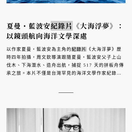
夏曼・藍波安
紀錄片
《大海浮夢》：
以鏡頭航向海洋文學深處
以作家夏曼・藍波安為主角的
紀錄片
《大海浮夢》歷
時四年拍攝，周文欽導演跟隨夏曼・藍波安父子上山
伐木、下海潛水、造舟出航，捕捉 517 天的拼板舟傳
承之旅。本片不僅是台灣罕見的海洋文學作家紀錄長
片，更見證了達悟族海洋智慧如何在當代延續。