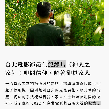
台北電影節最佳
紀錄片
《神人之
家》：叩問信仰，解答卻是家人
一通母親要求拍攝遺照的電話，讓導演盧盈良順手扛
起了攝影機，回到離別已久的嘉義民雄，以真摯的情
感、純熟的手法梳理自我、家人、土地及神明間的拉
扯，成了贏得 2022 年台北電影獎四項大獎的
紀錄片