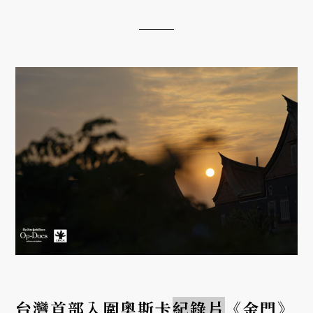
《神人之家》。拍攝的起心動念是對信仰的質疑，最
後卻成為消弭家人怨懟的...
台灣首部入圍奧斯卡
紀錄片
《金門》