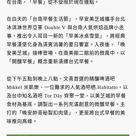
在台南，「早餐」從不受限於現在幾點。
在白天的「台南早餐生活節」，早安美芝城攜手台北
冰淇淋世界亞軍 Double V 與台南人氣烘焙品牌小丞
事，推出令人耳目一新的「早美冰桌雪堡」，將經典
早餐漢堡化身為清爽消暑的夏日饗宴。入夜後，「晚
安美芝城」接棒登場，在南美館二館前的微風中，以
「開醺早餐」概念重新演繹台式早餐。
從下午五點到晚上八點，文青首選的精釀啤酒吧
Mikkel 米凱樂、一位難求的人氣酒吧栖.Habitatto，以
及台中知名酒吧 Tor Dāy 齊聚一堂，以美芝城的早餐
食材為基底，調製出一系列充滿創意的微醺早餐。主
打的「晚安帥哥秘製扣肉堡」，更是將台式早餐的美
味推向高峰。