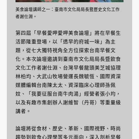
美食論壇講師之一：臺南市文化局局長暨歷史文化工作
者謝仕淵。
第四屆「早餐愛呷愛呷美食論壇」將在早餐生
活節隆重登場，以「透早的府城一味」為主
題，從七大獨特視角全方位探索台南早餐文
化。本次論壇邀請到臺南市文化局局長暨飲食
文化工作者謝仕淵、台灣早餐龍頭美芝城協理
林柏均、大武山牧場營運長魏毓恆、國際資深
媒體編輯台南陳太太、資深臨床心理師孫佩
妏、「我要征服台南牛肉湯」經營者張小均，
以及有趣市集創辦人謝維智（丹哥）等重量級
講者。
論壇將從食材、歷史、革新、國際視野、時尚
趨勢到飲食心理學等多元面向，深入剖析早餐