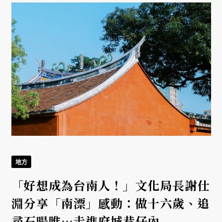
地方
「好想成為台南人！」文化局長謝仕
淵分享「南漂」感動：做十六歲、追
尋石暘睢⋯走進府城巷仔內