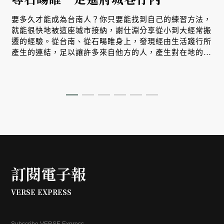
要多久才能成為台南人？你只要能找到自己的練習方法，
就能很快地被這座城市接納，謝仕淵分享從小到大經常搬
遷的經驗。從台南、從石暘睢身上，發現經由生活踐行所
產生的連結，足以讓許多來自他方的人，產生對在地的認
同，於是我一方面追尋石暘睢為這座城市留下的種種，我
也漸漸地開始會說我喜歡那條巷子、我喜歡吃什麼，最終
我開始會說「我們台南」。
訂閱電子報
VERSE EXPRESS
Subscribe VERSE Express