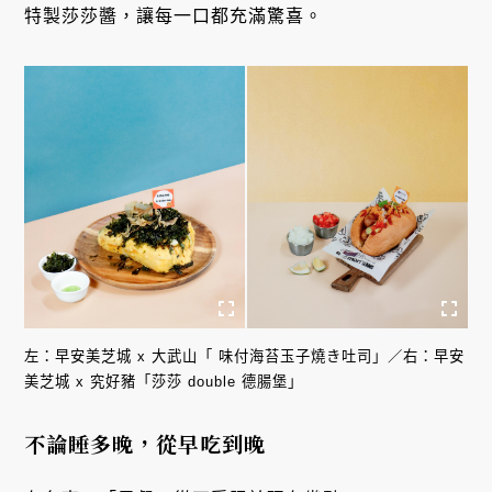
特製莎莎醬，讓每一口都充滿驚喜。
左：早安美芝城 x 大武山「 味付海苔玉子燒き吐司」／右：早安
美芝城 x 究好豬「莎莎 double 德腸堡」
不論睡多晚，從早吃到晚