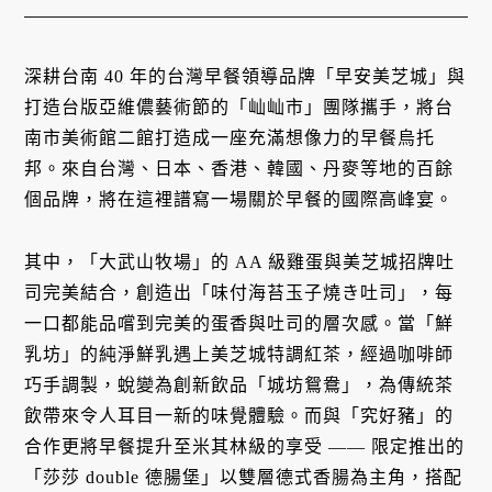
深耕台南 40 年的台灣早餐領導品牌「早安美芝城」與
打造台版亞維儂藝術節的「屾屾市」團隊攜手，將台
南市美術館二館打造成一座充滿想像力的早餐烏托
邦。來自台灣、日本、香港、韓國、丹麥等地的百餘
個品牌，將在這裡譜寫一場關於早餐的國際高峰宴。
其中，「大武山牧場」的 AA 級雞蛋與美芝城招牌吐
司完美結合，創造出「味付海苔玉子燒き吐司」，每
一口都能品嚐到完美的蛋香與吐司的層次感。當「鮮
乳坊」的純淨鮮乳遇上美芝城特調紅茶，經過咖啡師
巧手調製，蛻變為創新飲品「城坊鴛鴦」，為傳統茶
飲帶來令人耳目一新的味覺體驗。而與「究好豬」的
合作更將早餐提升至米其林級的享受 —— 限定推出的
「莎莎 double 德腸堡」以雙層德式香腸為主角，搭配