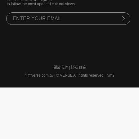
to follow the most updated cultural views.
關於我們
|
隱私政策
hi@verse.com.tw
|
© VERSE All rights reserved. | vm2