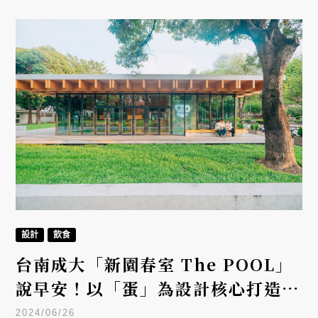
設計
飲食
台南成大「新園春室 The POOL」
說早安！以「蛋」為設計核心打造創
意實驗場
2024/06/26