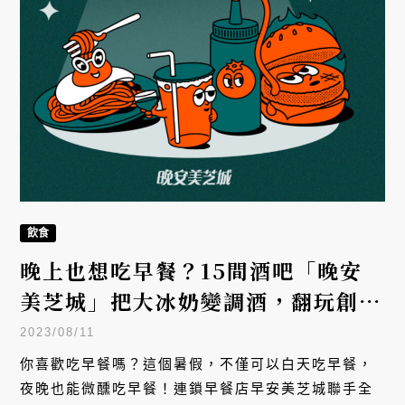
飲食
晚上也想吃早餐？15間酒吧「晚安
美芝城」把大冰奶變調酒，翻玩創意
早餐
2023/08/11
你喜歡吃早餐嗎？這個暑假，不僅可以白天吃早餐，
夜晚也能微醺吃早餐！連鎖早餐店早安美芝城聯手全