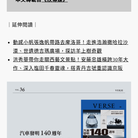
｜延伸閱讀｜
動感小帆張逸帆帶路去摩洛哥！走進浩瀚撒哈拉沙
漠、世遺德吉瑪廣場，探訪羊上樹奇觀
洪秀華帶你走關西藝文景點！安藤忠雄橫跨30年大
作、深入塩田千春靈魂，搭青丹吉號重認識京阪