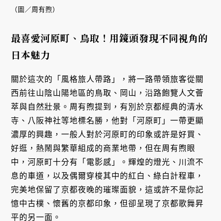
（圖／周有煦）
最喜愛河原町、鳥取！用鏡頭發現不同視角的
日本魅力
關於這次的「風格旅人帶路」，將一路帶領旅客從關
西前往山陰山陽地區的鳥取、岡山，沿路飽覽人文薈
萃與自然壯景。周有煦提到，有別於京都經典的清水
寺、八阪神社等地標名勝，他對「河原町」一帶更顯
濃厚的興趣，一般人對於河原町的印象或許是好買、
好逛，熱鬧與繁華組成的商業地帶，但在周有煦眼
中，河原町十分有「電影感」。輝煌的燈光、川流不
息的車道，以及偶爾穿梭其中的紅白、綠白計程車，
完美地保留了京都夜晚的璀璨面貌，這或許不是你記
憶中古樸、懷舊的京都印象，但卻呈現了京都歌舞昇
平的另一面。