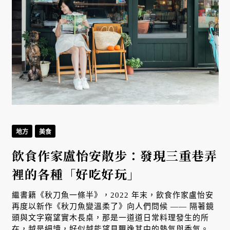
地方
美食
飲食作家盧怡安散步：發現三重巷弄
裡的各種「好吃好玩」
繼書籍《秋刀魚一條半》，2022 年末，飲食作家盧怡安
再度以新作《秋刀魚變溫柔了》向人們問候 —— 隔著鏡
頭與文字窺望實木長桌，那是一道道日常料理發生的所
在，越是細讀，好似越能望見飄逸其中的熱氣與香氣。在