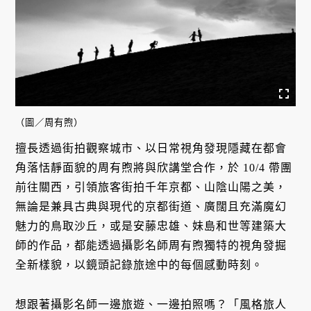
（圖／周有煦）
擅長透過街拍觀察城市、以日常視角發現隱藏在都會
角落恬靜面貌的周有煦將與欣講堂合作，於 10/4 帶團
前往關西，引領旅客街拍千年京都、山陰山陽之美，
無論是兼具古典與現代的京都街道、廣闊且充滿魔幻
魅力的鳥取沙丘，或是安藤忠雄、妹島和世等建築大
師的作品，都能透過攝影名師周有煦獨特的視角發掘
全新樣貌，以鏡頭記錄旅途中的每個感動時刻。
想跟著攝影名師一邊旅遊、一邊拍照嗎？「風格旅人