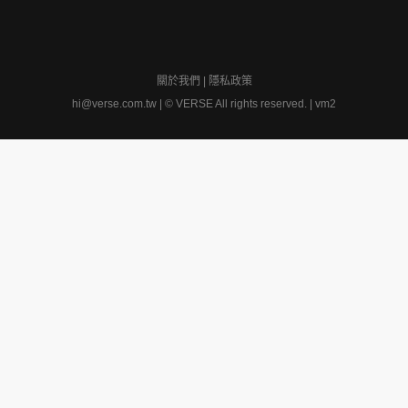
關於我們
|
隱私政策
hi@verse.com.tw
|
© VERSE All rights reserved. | vm2