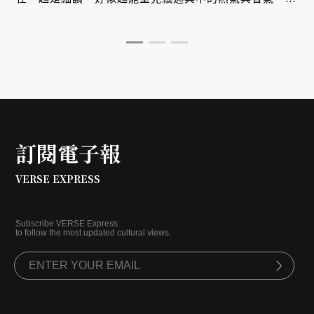
告別雜誌記者生涯後，盧怡安陸續開設料理、寫作、刀工
課程，更傾心於攝影、策展等媒介創作。是什麼引領著
她，拾獲此刻的生活狀態？這天我們隨著她的明快步伐，
走入三重幸福市場，參與盧怡安的一刻日常。
訂閱電子報
VERSE EXPRESS
Subscribe VERSE Express
to follow the most updated cultural views.