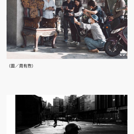
（圖／周有煦）