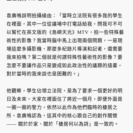
袁廣鳴說明拍攝緣由：「當時立法院有很多我的學生
在裡面，其中一位從議場中打電話給我，問我可不可
以幫忙在英文版的《島嶼天光》MTV，拍一些特殊藝
術性的影像？我當時腦中馬上出現兩個問題，一是現
場這麼多攝影機、那麼多紀錄片導演和記者，還需要
我來拍嗎？第二個就是何謂特殊性藝術性的影像？要
怎麼不要讓作品只是變成如此政治性的議題的插畫，
對於當時的我來說也是困難的。」
他觀察，學生佔領立法院，是為了要求一個更好的明
日及未來，大家在裡面住了將近一個月，即便外面是
一圈一圈的警力，依然以此作為他們臨時的棲居之
所，袁廣鳴認為，這其中的核心跟自己的創作關懷
—— 關於於家、關於「棲居何以為詩」是一致的。