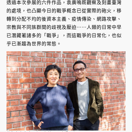
透過本次參展的六件作品，袁廣鳴既觀察及刻畫臺灣
的處境，也凸顯今日的戰爭概念已從實際的砲火，移
轉到分配不均的後資本主義、疫情傳染、網路攻擊、
宗教與不同族群間的歧視及壓迫⋯⋯人類的日常中早
已潛藏著諸多的「戰爭」，而這戰爭的日常化，也似
乎已漸趨為世界的常態。