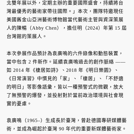
北雙年展以外，定期主辦的重要國際盛會，持續將台
灣最優秀的藝術家帶往國際。」本次，團隊特邀現任
美國舊金山亞洲藝術博物館當代藝術主管與資深策展
人的陳暢（Abby Chen），擔任明（2024）年第 15 屆
台灣館的策展人。
本次參展作品預計為袁廣鳴的六件錄像和動態裝置，
當中包含 2 件新作。延續袁廣鳴過去的創作脈絡 ——
如 2014 年《棲居如詩》、2018 年《明日樂園》、
《日常演習》中慣見的「家」、「棲居」、「不舒適
的明日」等影像語彙，皆以一種預警式的微觀，放大
了無預警的爆發，並投射對於當前政治環境與社會現
實的憂慮。
袁廣鳴（1965–）生成長於臺灣，曾赴德國專研媒體藝
術，並成為崛起於臺灣 90 年代的重要新媒體藝術家。