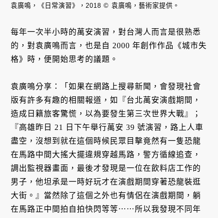
袁廣鳴，《日常演習》，2018 © 袁廣鳴，藝術家提供。
每年一次半小時的萬安演習，對台灣人而言是很熟悉
的，對袁廣鳴而言，也是自 2000 年創作作品《城市失
格》時，便開始思考的議題。
袁廣鳴分享：「如果在網路上搜尋新聞，會發現社會
版有許多有趣的相關報道，如『台北萬安演戲期間，
造成日籍旅客驚慌，以為要發生第三次世界大戰』；
『高雄昨日 21 日下午舉行萬安 39 號演習，路上人車
盡空，沒想到就在這個時候民眾目擊竟然有一隻恐龍
在馬路中間大搖大擺違規穿越馬路，警方循線追查，
調出監視器畫面，最後才發現是一位在飲料店工作的
男子，他坦承是一時好玩才在演戲期間穿著恐龍裝逛
大街。』當然除了這個之外也有情侶在演戲期間，躺
在馬路正中間拍自拍快閃等等⋯⋯所以我發現不同年