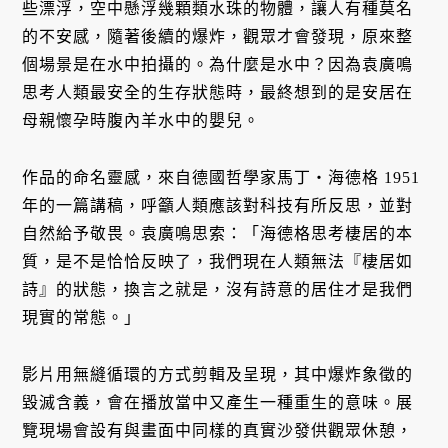
些漂浮，空中懸浮幾顆類水珠的物體，讓人有種莫名
的不安感，隨著後續的爆炸，觀眾才會發現，原來整
個場景是在水中拍攝的。為什麼是水中？因為袁廣鳴
思考人類最安全的生存狀態時，最終想到的是安居在
母親懷孕時腹內羊水中的嬰兒。
作品的命名靈感，來自德國哲學家馬丁・海德格 1951
年的一篇講稿，呼籲人類應該對科技有所反思，並對
自然給予敬畏。袁廣鳴思索：「海德格思考棲居的本
質，是不是恰恰反映了，我們現在人類無法『棲居如
詩』的狀態，換言之就是，沒有詩意的居住才是我們
現實的常態。」
影片用無縫循環的方式剪輯及呈現，其中爆炸象徵的
毀滅含義，會在播放當中又產生一種重生的意味。展
覽現場會設有與畫面中同樣的真實沙發供觀眾休憩，