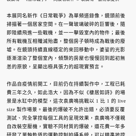
本展同名新作《日常戰爭》為單頻道錄像，鏡頭前後
掃描著一個居家空間。在一聲玻璃破碎的巨響後，隨
即陸續飛進一些戰機，並一一擊毀室內的物件；最後
所有戰機互相殲滅殆盡，整個房子頓時成為戰後的廢
墟。在鏡頭持續直線穩定的來回移動中，婆娑的光影
逐漸渲染了整個室內，傾頹的房屋也慢慢回到起初無
恙的原貌，呈顯出極具張力的超現實預言。
作品自疫情前開工，目前仍在持續製作中，工程已耗
費三年之久，如此浩大，因為不似《棲居如詩》的場
景是水缸中的模型，這次袁廣鳴挑戰以 1 比 1 的 live
size 製作場景。最後的爆破不允許出錯，必須要反覆
測試、完全掌控每個工具的呈現效果，袁廣鳴不僅親
自改裝空壓機，實驗不同材質的爆破，還花費一年多
研發了單軸軌道的運動控制拍攝系統，可以精準地控