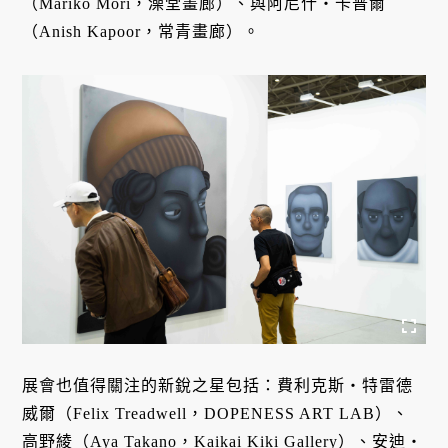
（Mariko Mori，澡堂畫廊）、與阿尼什・卡普爾
（Anish Kapoor，常青畫廊）。
展會也值得關注的新銳之星包括：費利克斯・特雷德
威爾（Felix Treadwell，DOPENESS ART LAB）、
高野綾（Aya Takano，Kaikai Kiki Gallery）、安迪・