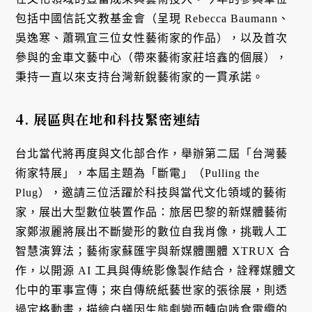
包括中國信託文教基金會（呈現 Rebecca Baumann、
吳逸寒、蕭珮宜三位女性藝術家的作品），以及首次
參與的金車文藝中心（帶來藝術家莊培鑫的個展），
秉持一直以來支持台灣新銳藝術家的一貫承諾。
4. 展區與在地和科技緊密連結
台北當代將再度與文化部合作，舉辦第二屆「台灣藝
術家特展」，本屆主題為「斷電」（Pulling the
Plug），邀請三位活躍於科技與當代文化領域的藝術
家，展出大型數位裝置作品：旅居巴黎的新媒體藝術
家鄭淑麗將展出不斷變形的數位自我肖像，挑戰人工
智慧演算法；藝術家蘇匯宇與新媒體團體 XTRUX 合
作，以開源 AI 工具與傳統影像製作結合，詮釋媒體文
化中的軍事宣傳；來自傳統紙藝世家的張徐展，則透
過定格動畫，描繪白蟻因生態劇變而轉向啃食電纜的