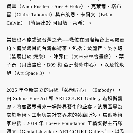
費雪（Andi Fischer，Sies + Höke）、克萊爾・塔布
雷（Claire Tabouret）與布萊恩・卡爾文（Brian
Calvin）（皆展出於 阿爾敏．萊希）。
當然也不能錯過台灣之光──幾位在國際舞台上嶄露頭
角、備受矚目的台灣藝術家，包括：黃麗音、吳季璁
（皆展出於 爍樂）、陳界仁（大未來林舍畫廊）、葉
子奇（月臨畫廊，B09 與 亞洲藝術中心），以及徐永
旭（Art Space 3）。
2025 年全新設立的展區「藝韻匠心」（Embody），
由 Soluna Fine Art 和 ARTCOURT Gallery 為領銜藝
廊，將替觀眾帶來一場跨界藝術的盛宴。該展區專為
處於藝術、工藝與設計交界處的藝廊所設，焦點藝術
家包括：2019 年 Loewe Foundation 工藝獎得主石塚
源太（Genta Ishizuka，ARTCOURT Gallery），以及