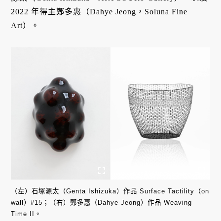
2022 年得主鄭多惠（Dahye Jeong，Soluna Fine
Art）。
（左）石塚源太（Genta Ishizuka）作品 Surface Tactility（on
wall）#15；（右）鄭多惠（Dahye Jeong）作品 Weaving
Time II。