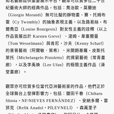
知名藝廊提供重要展示平台，觀眾可欣賞多位二十世
紀藝術大師的經典作品，包括：喬治歐・莫蘭迪
（Giorgio Morandi）無可比擬的靜物畫、賽・托姆布
雷（Cy Twombly）的抽象表現主義，以及路易絲・布
爾喬亞（Louise Bourgeois）對女性主義的詮釋（以上
作品皆展出於 Karsten Greve）、湯姆・韋塞爾曼
（Tom Wesselmann）與肯尼・沙夫（Kenny Scharf）
的普普藝術（阿爾敏．萊希）、米開朗基羅・皮斯托
萊托（Michelangelo Pistoletto）的貧窮藝術（常青畫
廊），以及李禹煥（Lee Ufan）的極簡主義作品（澡
堂畫廊）。
觀眾亦可欣賞多位當代亞洲藝術家的作品，他們正於
全球舞台上發揮影響力，包括：鹽田千春（Chiharu
Shiota，NF/NIEVES FERNÁNDEZ）、安納多爾・雷
菲克（Refik Anadol，PİLEVNELİ）、森萬里子