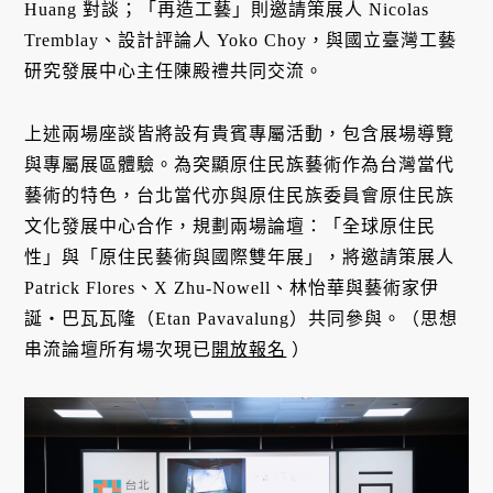
Huang 對談；「再造工藝」則邀請策展人 Nicolas
Tremblay、設計評論人 Yoko Choy，與國立臺灣工藝
研究發展中心主任陳殿禮共同交流。
上述兩場座談皆將設有貴賓專屬活動，包含展場導覽
與專屬展區體驗。為突顯原住民族藝術作為台灣當代
藝術的特色，台北當代亦與原住民族委員會原住民族
文化發展中心合作，規劃兩場論壇：「全球原住民
性」與「原住民藝術與國際雙年展」，將邀請策展人
Patrick Flores、X Zhu-Nowell、林怡華與藝術家伊
誕・巴瓦瓦隆（Etan Pavavalung）共同參與。（思想
串流論壇所有場次現已
開放報名
）