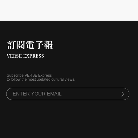
畫，不僅以活躍的本地藝術生態、大型裝置、精心策劃的
講座及研究論壇等內容讓觀眾耳目一新，也讓藝術圈得以
在台北當代期間產生有意義的國際連結與對話。
訂閱電子報
VERSE EXPRESS
Subscribe VERSE Express
to follow the most updated cultural views.