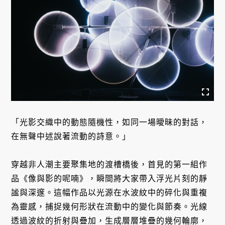
「光影交織中的動態隨機性，如同一場曖昧的對話，
在無聲中述說著流動的詩意。」
穿越非人潮主要聚集地的渡槽橋後，首見的第一組作
品《像與影的呢喃》，瞬間將大家帶入浮光片刻的靜
謐與深邃。這幅作品以光源在水波紋中的碎化與重複
為靈感，捕捉幾何形狀在流動中的變化與節奏。光線
透過波紋的折射與疊加，生成層層堆疊的幾何輪廓，