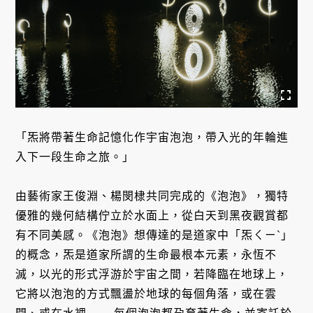
「炁將帶著生命記憶化作宇宙泡泡，帶入光的年輪進
入下一段生命之旅。」
由藝術家王俊淵、楊閔棣共同完成的《泡泡》，獨特
優雅的幾何結構佇立於水面上，從白天到黑夜觀賞都
有不同美感。《泡泡》想傳達的是道家中「炁ㄑㄧˋ」
的概念，炁是道家所謂的生命最根本元素，永恆不
滅，以光的形式浮游於宇宙之間，若降臨在地球上，
它將以泡泡的方式飄盪於地球的每個角落，或在雲