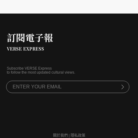
出另一種更為綿長、永續的模式，那是一場以「漫月美行
動」為名，由居民參與而形成的藝術計畫。未來，燈節不
再只是一年一度的炫目，而是在地點燃、用以映照自身的
火光。
訂閱電子報
VERSE EXPRESS
Subscribe VERSE Express
to follow the most updated cultural views.
關於我們
|
隱私政策