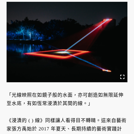
「光線映照在如鏡子般的水面，亦可創造如無限延伸
至水底，有如恆常浸漬於其間的線。」
《浸漬的 ( ) 線》同樣讓人看得目不轉睛。這來自藝術
家張方禹始於 2017 年夏天、長期持續的藝術實踐計