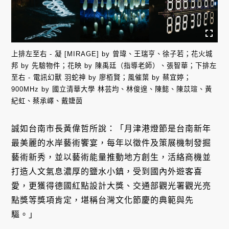
上排左至右 - 凝 [MIRAGE] by 曾瑋、王瑞亨、徐子若；花火城
邦 by 先驗物件；花映 by 陳禹廷（指導老師）、張智華；下排左
至右 - 電訊幻獸 羽蛇神 by 廖栢賢；風催葉 by 蔡宜婷；
900MHz by 國立清華大學 林芸均、林俊遑、陳懿、陳苡瑄、黃
紀虹、蔡承嶧、戴婕茵
誠如台南市長黃偉哲所說：「月津港燈節是台南新年
最美麗的水岸藝術饗宴，每年以徵件及策展機制發掘
藝術新秀，並以藝術能量推動地方創生，活絡商機並
打造人文氣息濃厚的鹽水小鎮，受到國內外遊客喜
愛，更獲得德國紅點設計大獎、交通部觀光署觀光亮
點獎等獎項肯定，堪稱台灣文化節慶的典範與先
驅。」