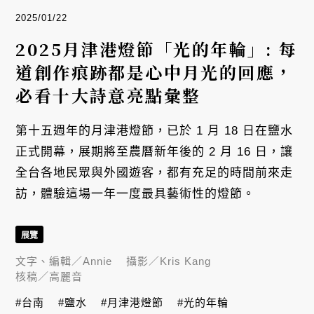
2025/01/22
2025月津港燈節「光的年輪」: 每
道創作痕跡都是心中月光的回應，
必看十大詩意亮點彙整
第十五週年的月津港燈節，已於 1 月 18 日在鹽水
正式開幕，展期將至農曆新年後的 2 月 16 日，讓
全台各地民眾與外國遊客，都有充足的時間前來走
訪，體驗這場一年一度最具藝術性的燈節。
展覽
文字、編輯／
Annie
攝影／
Kris Kang
核稿／
高麗音
#台南
#鹽水
#月津港燈節
#光的年輪