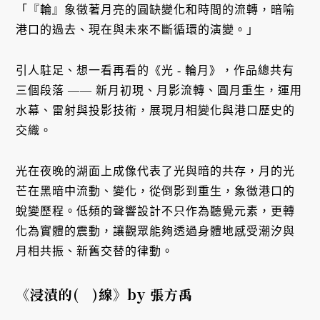
「『輪』象徵著月亮的圓缺變化和時間的流轉，暗喻
港口的過去、現在與未來不斷循環的演變。」
引人駐足、想一看再看的《光 - 輪月》，作品總共有
三個段落 —— 新月初現、月影流轉、圓月重生，運用
水幕、雷射與投影技術，展現月相變化與港口歷史的
交織。
光在夜晚的湖面上成像代表了光與暗的共存，月的光
芒在黑暗中流動、變化，從倒影到重生，象徵港口的
蛻變歷程。低頻的聲響設計不只作為聽覺元素，更轉
化為實體的震動，讓觀眾能夠透過身體地感受潮汐與
月相共振、新舊交替的律動。
《浸漬的( )線》by 張方禹