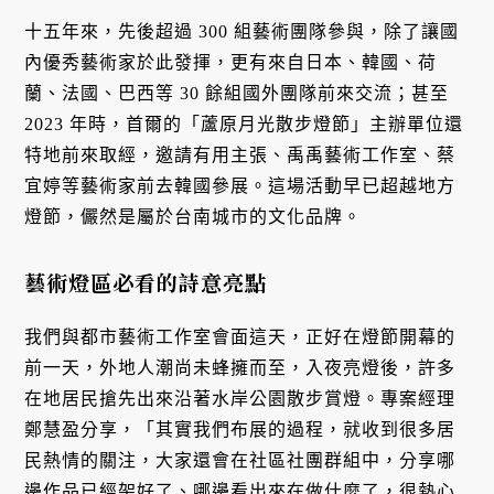
十五年來，先後超過 300 組藝術團隊參與，除了讓國
內優秀藝術家於此發揮，更有來自日本、韓國、荷
蘭、法國、巴西等 30 餘組國外團隊前來交流；甚至
2023 年時，首爾的「蘆原月光散步燈節」主辦單位還
特地前來取經，邀請有用主張、禹禹藝術工作室、蔡
宜婷等藝術家前去韓國參展。這場活動早已超越地方
燈節，儼然是屬於台南城市的文化品牌。
藝術燈區必看的詩意亮點
我們與都市藝術工作室會面這天，正好在燈節開幕的
前一天，外地人潮尚未蜂擁而至，入夜亮燈後，許多
在地居民搶先出來沿著水岸公園散步賞燈。專案經理
鄭慧盈分享，「其實我們布展的過程，就收到很多居
民熱情的關注，大家還會在社區社團群組中，分享哪
邊作品已經架好了、哪邊看出來在做什麼了，很熱心