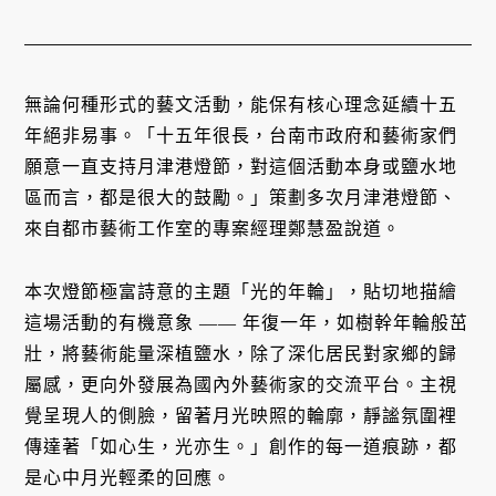
無論何種形式的藝文活動，能保有核心理念延續十五
年絕非易事。「十五年很長，台南市政府和藝術家們
願意一直支持月津港燈節，對這個活動本身或鹽水地
區而言，都是很大的鼓勵。」策劃多次月津港燈節、
來自都市藝術工作室的專案經理鄭慧盈說道。
本次燈節極富詩意的主題「光的年輪」，貼切地描繪
這場活動的有機意象 —— 年復一年，如樹幹年輪般茁
壯，將藝術能量深植鹽水，除了深化居民對家鄉的歸
屬感，更向外發展為國內外藝術家的交流平台。主視
覺呈現人的側臉，留著月光映照的輪廓，靜謐氛圍裡
傳達著「如心生，光亦生。」創作的每一道痕跡，都
是心中月光輕柔的回應。