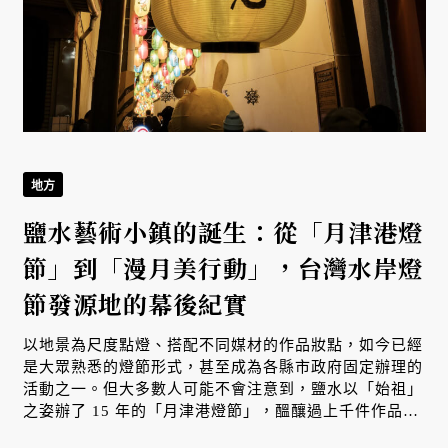
地方
鹽水藝術小鎮的誕生：從「月津港燈
節」到「漫月美行動」，台灣水岸燈
節發源地的幕後紀實
以地景為尺度點燈、搭配不同媒材的作品妝點，如今已經
是大眾熟悉的燈節形式，甚至成為各縣市政府固定辦理的
活動之一。但大多數人可能不會注意到，鹽水以「始祖」
之姿辦了 15 年的「月津港燈節」，醞釀過上千件作品，
凝聚了百位藝術家，在看似年復一年的燈節裡，小鎮發展