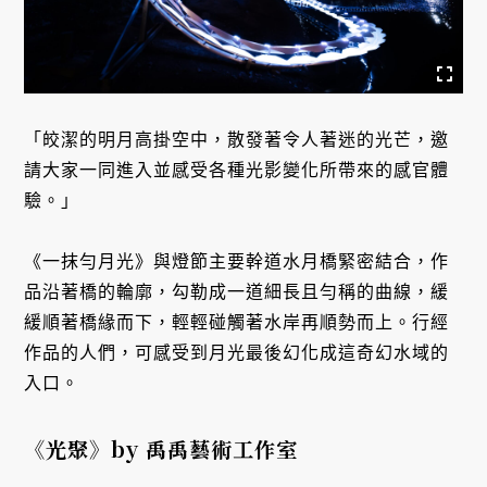
「皎潔的明月高掛空中，散發著令人著迷的光芒，邀
請大家一同進入並感受各種光影變化所帶來的感官體
驗。」
《一抹勻月光》與燈節主要幹道水月橋緊密結合，作
品沿著橋的輪廓，勾勒成一道細長且勻稱的曲線，緩
緩順著橋緣而下，輕輕碰觸著水岸再順勢而上。行經
作品的人們，可感受到月光最後幻化成這奇幻水域的
入口。
《光聚》by 禹禹藝術工作室