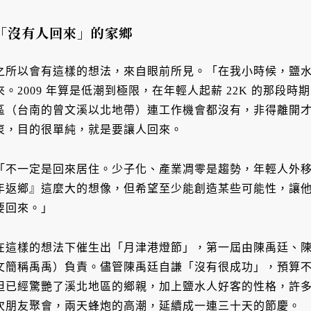
「沒有人回來」的家鄉
之所以會有這樣的想法，來自眼前所見。「在我小時候，鹽
來。2009 年算是低潮到極限，在年輕人起薪 22K 的那段
區（台南的曾文溪以北地帶）連工作機會都沒有，非得離開
衷，目的很單純，就是要讓人回來。
「不一定是回來居住。少子化、產業凋零是趨勢，年輕人外
年返鄉』這麼大的想像，但希望至少能創造某些可能性，讓
要回來。」
在這樣的想法下催生出「月津港燈節」，第一屆由陳禹廷、
文簡稱禹禹）負責。儘管陳禹廷自謙「沒有很成功」，預算
但已經驚艷了溪北地區的鄉親，加上鹽水人好客的性格，許
次朋友聚會，兩天蜂炮的高潮，延續成一連三十天的節慶。