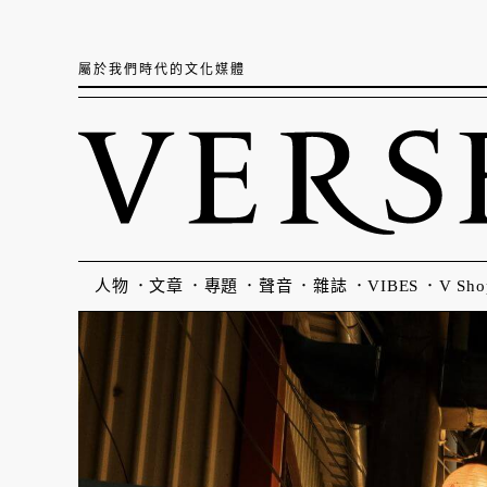
屬於我們時代的文化媒體
人物
文章
專題
聲音
雜誌
VIBES
V Sho