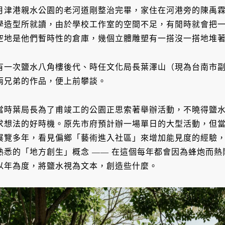
月津港親水公園的老河道剛整治完畢，家住在河港旁的陳禹
學造型所就讀，由於學校工作室的空間不足，有閒時就會把
空地是他們暫時性的倉庫，幾個立體雕塑有一搭沒一搭地堆
有一次鹽水八角樓後代、時任文化局長葉澤山（現為台南市
兩兄弟的作品，便上前攀談。
當時葉局長為了甫竣工的公園正思索著舉辦活動，不曉得鹽
求想法的好時機。原先市府預計辦一場單日的大型活動，但
展覽多年，看見偏鄉「藝術進入社區」來增加能見度的經驗
熟悉的「地方創生」概念 —— 在這個每年都會因為蜂炮而
以年為度，將鹽水視為文本，創造些什麼。