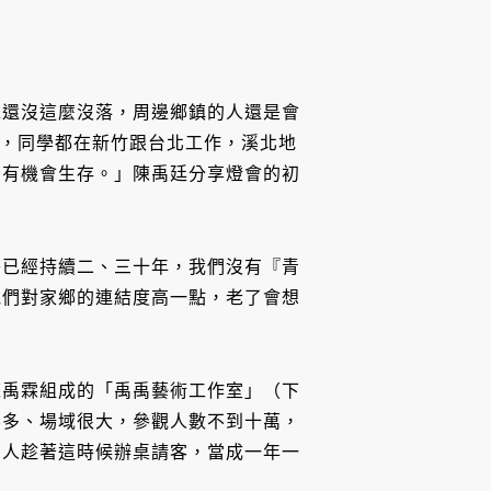
水還沒這麼沒落，周邊鄉鎮的人還是會
時期，同學都在新竹跟台北工作，溪北地
才有機會生存。」陳禹廷分享燈會的初
移已經持續二、三十年，我們沒有『青
他們對家鄉的連結度高一點，老了會想
陳禹霖組成的「禹禹藝術工作室」（下
不多、場域很大，參觀人數不到十萬，
多人趁著這時候辦桌請客，當成一年一