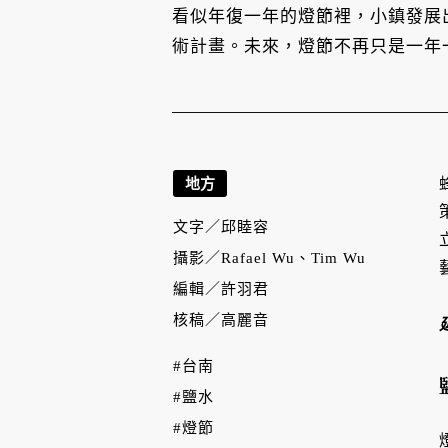
看似年復一年的燈節裡，小鎮發展
術計畫。未來，燈節不再只是一年
地方
文字／
邱睦容
攝影／
Rafael Wu、Tim Wu
編輯／
許羽君
核稿／
高麗音
#台南
#鹽水
#燈節