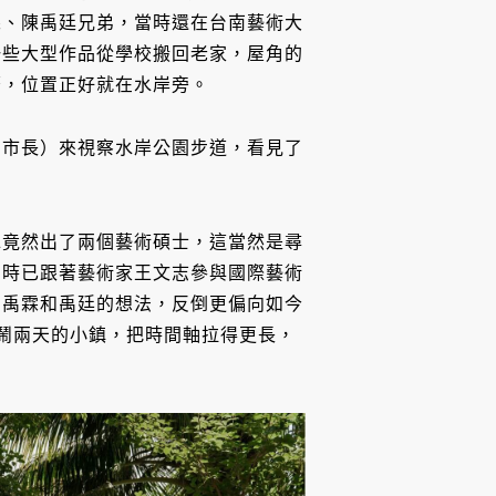
霖、陳禹廷兄弟，當時還在台南藝術大
一些大型作品從學校搬回老家，屋角的
著，位置正好就在水岸旁。
副市長）來視察水岸公園步道，看見了
水竟然出了兩個藝術碩士，這當然是尋
當時已跟著藝術家王文志參與國際藝術
，禹霖和禹廷的想法，反倒更偏向如今
熱鬧兩天的小鎮，把時間軸拉得更長，