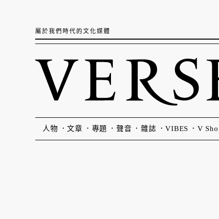
屬於我們時代的文化媒體
人物
文章
專題
聲音
雜誌
VIBES
V Sho