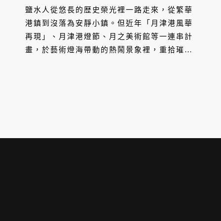
鹽水人從悠長的歴史榮光裡一路走來，從繁華
港鎮到沒落為安靜小鎮。但近年「月津港風華
再現」、月津港燈節、月之美術館等一連串計
畫，於藝術燈海帶動的熱鬧景象裡，重拾璀燦
的美麗記憶與驕傲，為鹽水帶來蛻變的契機。
而回返或移居的新生代注入活水與創新想法，
也與壯年世代鹽水人齊力譜寫著嶄新的一頁。