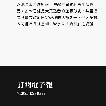
幕後紀實
以地景為尺度點燈、搭配不同媒材的作品妝
點，如今已經是大眾熟悉的燈節形式，甚至成
為各縣市政府固定辦理的活動之一。但大多數
人可能不會注意到，鹽水以「始祖」之姿辦了
15 年的「月津港燈節」，醞釀過上千件作
品，凝聚了百位藝術家，在看似年復一年的燈
節裡，小鎮發展出另一種更為綿長、永續的模
式，那是一場以「漫月美行動」為名，由居民
參與而形成的藝術計畫。未來，燈節不再只是
一年一度的炫目，而是在地點燃、用以映照自
身的火光。
訂閱電子報
VERSE EXPRESS