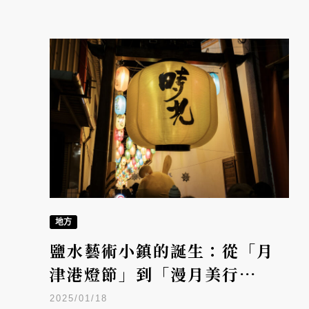
地方
鹽水藝術小鎮的誕生：從「月
津港燈節」到「漫月美行
動」，台灣水岸燈節發源地的
2025/01/18