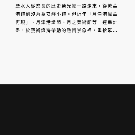
鹽水人從悠長的歴史榮光裡一路走來，從繁華
港鎮到沒落為安靜小鎮。但近年「月津港風華
再現」、月津港燈節、月之美術館等一連串計
畫，於藝術燈海帶動的熱鬧景象裡，重拾璀燦
的美麗記憶與驕傲，為鹽水帶來蛻變的契機。
而回返或移居的新生代注入活水與創新想法，
也與壯年世代鹽水人齊力譜寫著嶄新的一頁。