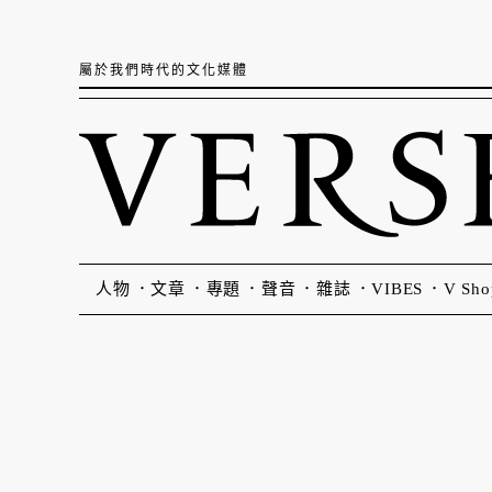
屬於我們時代的文化媒體
人物
文章
專題
聲音
雜誌
VIBES
V Sho