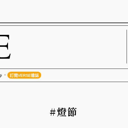
p
訂閱VERSE雜誌
#燈節