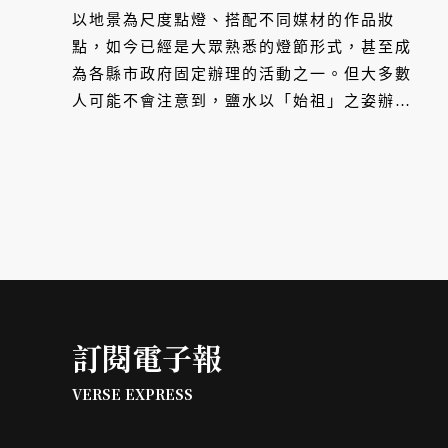
幕後紀實
以地景為尺度點燈、搭配不同媒材的作品妝
點，如今已經是大眾熟悉的燈節形式，甚至成
為各縣市政府固定辦理的活動之一。但大多數
人可能不會注意到，鹽水以「始祖」之姿辦了
15 年的「月津港燈節」，醞釀過上千件作
品，凝聚了百位藝術家，在看似年復一年的燈
節裡，小鎮發展出另一種更為綿長、永續的模
式，那是一場以「漫月美行動」為名，由居民
參與而形成的藝術計畫。未來，燈節不再只是
一年一度的炫目，而是在地點燃、用以映照自
身的火光。
訂閱電子報
VERSE EXPRESS