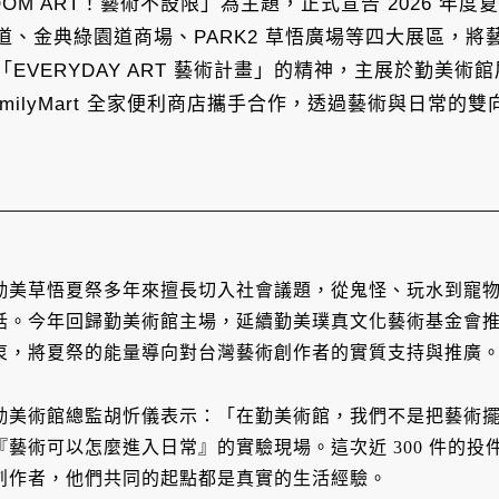
 ART！藝術不設限」為主題，正式宣告 2026 年度夏祭啟
、金典綠園道商場、PARK2 草悟廣場等四大展區，
VERYDAY ART 藝術計畫」的精神，主展於勤美術館
FamilyMart 全家便利商店攜手合作，透過藝術與日常
勤美草悟夏祭多年來擅長切入社會議題，從鬼怪、玩水到寵
話。今年回歸勤美術館主場，延續勤美璞真文化藝術基金會推動 E
衷，將夏祭的能量導向對台灣藝術創作者的實質支持與推廣
勤美術館總監胡忻儀表示：「在勤美術館，我們不是把藝術
『藝術可以怎麼進入日常』的實驗現場。這次近 300 件的
創作者，他們共同的起點都是真實的生活經驗。