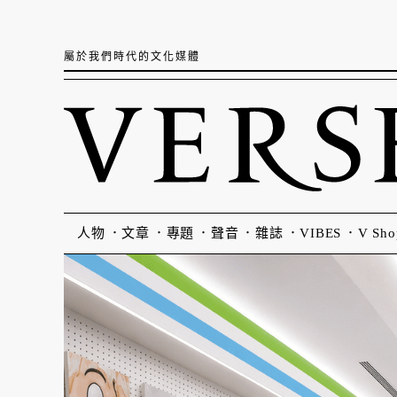
屬於我們時代的文化媒體
人物
文章
專題
聲音
雜誌
VIBES
V Sho