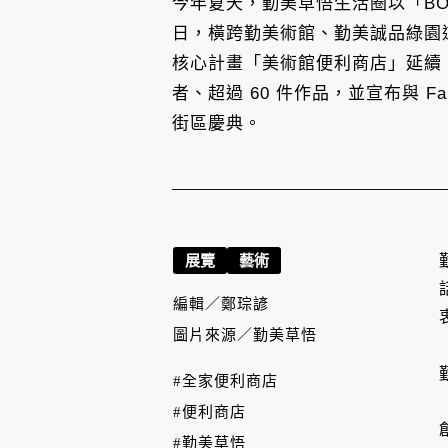
今年夏天，勤美草悟生活圈以「BOOM
日，橫跨勤美術館、勤美誠品綠園道
核心計畫「美術館便利商店」延續「E
者、超過 60 件作品，並宣布與 
街區慶典。
展覽
藝術
編輯／
鄭琮諺
圖片來源／
勤美草悟
#全家便利商店
#便利商店
#勤美草悟