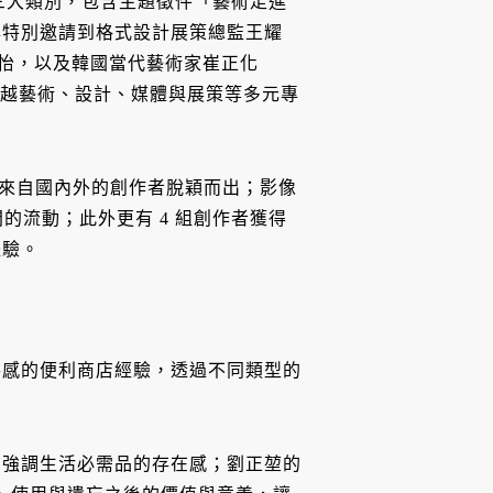
級為三大類別，包含主題徵件「藝術走進
年特別邀請到格式設計展策總監王耀
孫怡，以及韓國當代藝術家崔正化
團，陣容跨越藝術、設計、媒體與展策等多元專
體）來自國內外的創作者脫穎而出；影像
的流動；此外更有 4 組創作者獲得
體驗。
共感的便利商店經驗，透過不同類型的
，強調生活必需品的存在感；劉正堃的