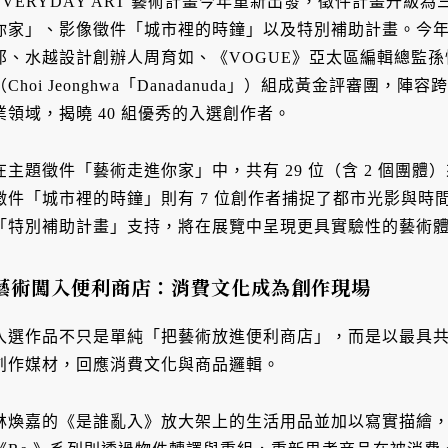
EVERYDAY ART 藝術計畫今年重新出發，徵件計畫升
你家」、影像徵件「城市裡的時鐘」以及特別補助計畫。今
邦、水越設計創辦人周育如、《VOGUE》亞太區編輯總監
（Choi Jeonghwa「Danadanuda」）組成黃金評審
業領域，揭曉 40 組優秀的入選創作者。
在主題徵件「藝術走進你家」中，共有 29 位（含 2 個團
徵件「城市裡的時鐘」則有 7 位創作者捕捉了都市光影與時間
「特別補助計畫」支持，將在展覽中呈現更具實驗性的藝術
藝術闖入便利商店：消費文化成為創作現場
入選作品不只是單純「把藝術放進便利商店」，而是以最具
創作媒材，回應消費文化與商品邏輯。
林煥嘉的《是誰亂入》放大架上的生活用品並加以寫實描繪