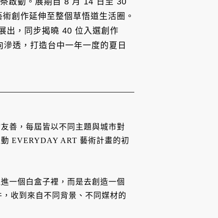
動。展期自 8 月 14 日至 30
將藝術創作延伸至整個草悟道生活圈。
展出，同步揭曉 40 位入選創作
的雙向滲透，打造台中一年一度的夏日
物友善，每屆皆以不同主題與城市對
VERYDAY ART 藝術計畫的初
。
擺進一個白盒子裡，而是去創造一個
投件，收到來自不同背景、不同媒材的