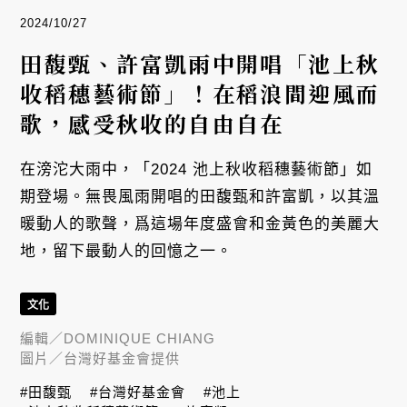
2024/10/27
田馥甄、許富凱雨中開唱「池上秋
收稻穗藝術節」！在稻浪間迎風而
歌，感受秋收的自由自在
在滂沱大雨中，「2024 池上秋收稻穗藝術節」如
期登場。無畏風雨開唱的田馥甄和許富凱，以其溫
暖動人的歌聲，爲這場年度盛會和金黃色的美麗大
地，留下最動人的回憶之一。
文化
編輯／
DOMINIQUE CHIANG
圖片／
台灣好基金會提供
#田馥甄
#台灣好基金會
#池上