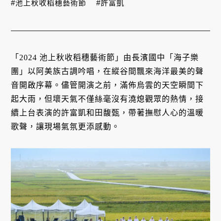
#池上秋收稻穗藝術節
#許富凱
「2024 池上秋收稻穗藝術節」由長濱國中「海子樂
團」以阿美族古調吟唱，在縱谷間飄來海洋最美的聲
音開啟序幕。儘管開演之前，滿佈烏雲的天空瞬間下
起大雨，但壞天氣不僅絲毫沒有澆熄觀眾的熱情，接
續上台表演的許富凱和田馥甄，帶著撫慰人心的溫暖
歌聲，讓現場氣氛更添感動。