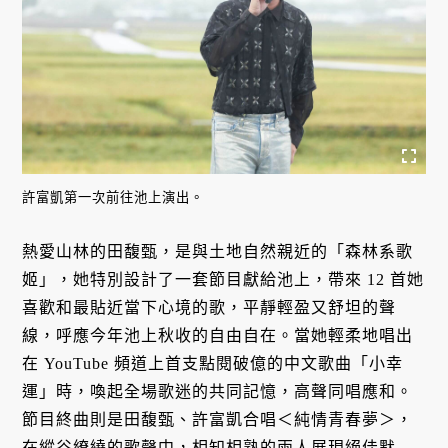
許富凱第一次前往池上演出。
熱愛山林的田馥甄，是與土地自然親近的「森林系歌
姬」，她特別設計了一套節目獻給池上，帶來 12 首她
喜歡和最貼近當下心境的歌，平靜輕盈又舒坦的聲
線，呼應今年池上秋收的自由自在。當她輕柔地唱出
在 YouTube 頻道上首支點閱破億的中文歌曲「小幸
運」時，喚起全場歌迷的共同記憶，高聲同唱應和。
節目終曲則是田馥甄、許富凱合唱＜純情青春夢＞，
在縱谷繚繞的歌聲中，相知相熟的兩人展現絕佳默