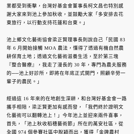
業都受到衝擊，台灣好基金會董事長柯文昌也特別感
謝大家來到池上參加秋收，並鼓勵大家「多安排去花
東旅行，以行動支持花蓮和台東。」
池上鄉文化藝術協會梁正賢理事長則說自己「民國 83
年 6 月開始接觸 MOA 農法，懂得了透過有機自然農
耕保育土地；透過文化藝術滋養生活，至於第三塊
『整合醫療』，我走了漫長的 30 年，專門為農夫服務
的──池上好診所，即將在年底正式開門，照顧辛勞一
輩子的農民。」
經過這 16 年來的在地創生深耕，和台灣好基金會一路
攜手相陪，梁正賢更加有感而發，「我們終於證明文
化藝術可以翻轉池上！」今年池上並迎來兩件喜事，
首先，「池上秋收稻穗藝術節」所在的萬安社區，從
全國 974 個參賽社區中脫穎而出，獲得「金牌農村