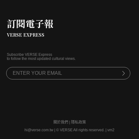
訂閱電子報
VERSE EXPRESS
Subscribe VERSE Express
to follow the most updated cultural views.
關於我們
|
隱私政策
hi@verse.com.tw
|
© VERSE All rights reserved. | vm2