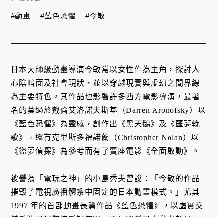
#動畫
#藍色恐懼
#今敏
日本大師級動畫導演今敏常以女性作為主角，探討人
心陰暗面及社會現狀，並以穿越現實與虛幻之間界線
為主要特色。其作品也影響許多西方電影導演，最著
名的莫過於戴倫艾洛諾夫斯基（Darren Aronofsky）以
《藍色恐懼》為靈感，創作出《黑天鵝》及《噩夢輓
歌》，還有克里斯多福諾蘭（Christopher Nolan）以
《盜夢偵探》為參考而有了賣座電影《全面啟動》。
被譽為「電玩之神」的小島秀夫曾說：「今敏的作品
摧毀了電視廣播體系中固定的日本動畫模式。」尤其
1997 年的首部動畫長篇作品《藍色恐懼》，以虛實交