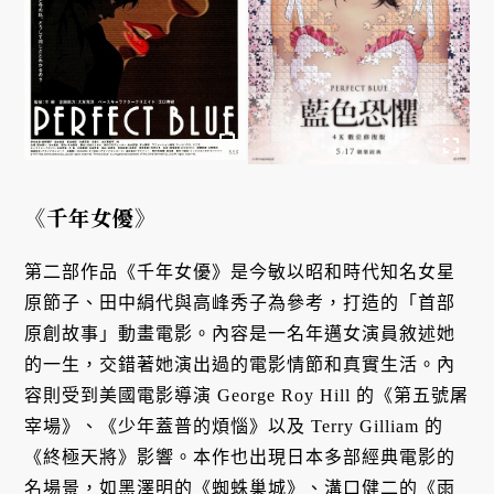
《千年女優》
第二部作品《千年女優》是今敏以昭和時代知名女星
原節子、田中絹代與高峰秀子為參考，打造的「首部
原創故事」動畫電影。內容是一名年邁女演員敘述她
的一生，交錯著她演出過的電影情節和真實生活。內
容則受到美國電影導演 George Roy Hill 的《第五號屠
宰場》、《少年蓋普的煩惱》以及 Terry Gilliam 的
《終極天將》影響。本作也出現日本多部經典電影的
名場景，如黑澤明的《蜘蛛巢城》、溝口健二的《雨