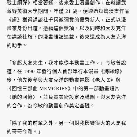
戰士鋼彈》相當著迷，後來愛上漫畫創作，在就讀武
藏野美術大學期間，年僅 21 歲，便透過短篇漫畫作品
《虜》獲得講談社千葉徹彌賞的優秀新人，正式以漫
畫家身份出道。憑藉這個獎項，以及同時和大友克洋
在講談社旗下的漫畫雜誌連載，後來還成為大友克洋
的助手。
「多虧大友先生，我才能從事動畫工作。」今敏曾說
道。在 1990 年發行個人首部單行本漫畫《海歸線》
後，他先後參與大友克洋的動畫電影《老人 Z》與
《回憶三部曲 MEMORIES》中的第一部動畫短片
〈她的回憶〉，並負責美術設定及構圖。與大友克洋
的合作，為今敏的動畫創作奠定基礎。
「除了我的前輩之外，另一個對我影響很大的人是我
的哥哥今剛。」