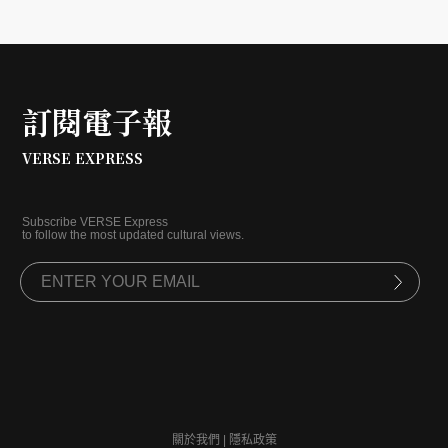
訂閱電子報
VERSE EXPRESS
Subscribe VERSE Express
to follow the most updated cultural views.
關於我們
|
隱私政策