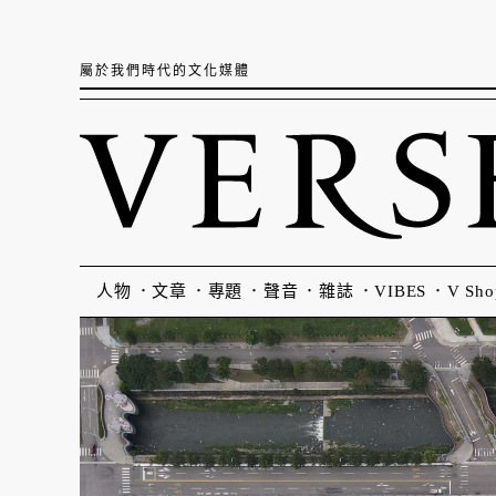
屬於我們時代的文化媒體
人物
文章
專題
聲音
雜誌
VIBES
V Sho