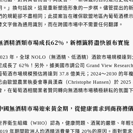
明。」換句話說，這是重新塑造形象的一步棋。儘管提出的
們的規範卻不盡相同；此提案旨在確保歐盟地區內葡萄酒標
替文字做為通用識別，而在跨國市場中不需要任何翻譯。
無酒精酒類市場成長62％，新標籤將盡快頒布實施
2023 年，全球 NOLO（無酒精、低酒精）酒飲市場規模達到大約
足成長了 62％！另外，據美國市調公司 Grand View Resea
葡萄酒市場規模預估將達到 37.8 億美元；2024～2030 的
已由歐盟農業執委會專員漢森（Christophe Hansen）於 2
會，在葡萄酒相關業者贊同轉向無酒精市場積極耕耘的氛圍
中國無酒精市場迎來黃金期，從健康需求到商務禮
世界衛生組織（WHO）認為，健康問題、酒駕的嚴懲、年輕世
2019 年期間歐洲人均酒精消費量下降 20％的原因。面對