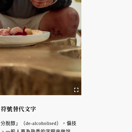
用符號替代文字
（de-alcoholised），偏技
切、一般人更為熟悉的字眼來做說