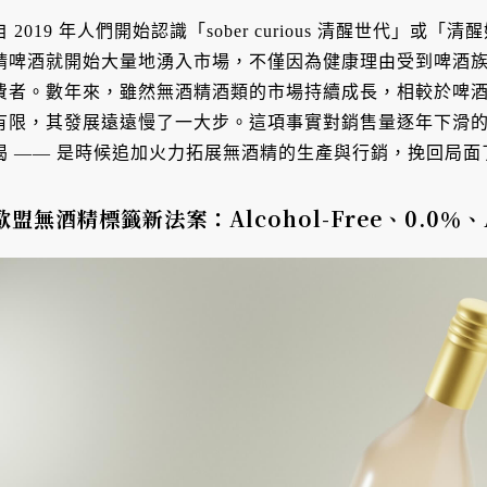
自 2019 年人們開始認識「sober curious 清醒世代
精啤酒就開始大量地湧入市場，不僅因為健康理由受到啤酒
費者。數年來，雖然無酒精酒類的市場持續成長，相較於啤
有限，其發展遠遠慢了一大步。這項事實對銷售量逐年下滑
喝 —— 是時候追加火力拓展無酒精的生產與行銷，挽回局面
歐盟無酒精標籤新法案：Alcohol-Free、0.0％、Al