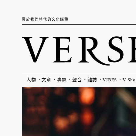
屬於我們時代的文化媒體
人物
文章
專題
聲音
雜誌
VIBES
V Sho