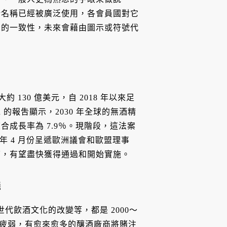
新名稱已經被廣泛使用，各會員國對它
示的一致性，未來會藉由圖示或符號代
 130 億美元，自 2018 年以來足
rch 的報吿顯示，2030 年全球的無酒精
年複合成長率為 7.9％。現階段，這法案
025 年 4 月份呈遞歐洲議會和歐盟理事
下，有望盡快獲得通過和開始實施。
儀
代飲酒文化的改變等，都是 2000～
需求疲弱，有愈來愈多的釀酒廠商將賭注