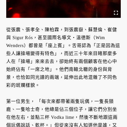
從張震、張孝全、陳柏霖，到張震嶽、蘇慧倫、崔健
與 Sigur Rós，甚至國際名導文・溫德斯（Wim
Wenders）都曾是「座上賓」。舌哥認為「正是因為這
些人讓操場變得有特色」，而近三十年來目睹那麼多
人在「操場」來來去去，卻始終有兩個顧客在他心中
始終佔有「一席之地」。他們南轅北轍的身份與背
景，也恰如同光譜的兩端，延伸出此地混雜了不同色
彩的斑斕樣貌。
第一位男生， 「每次來都帶著兩隻玩偶，一隻長頸
鹿、一隻哈士奇，他總是佔三個位子，讓它們分別坐
在他左右，並點三杯 Vodka lime，然後不斷地跟這兩
個玩偶說話、乾杯。」但從來沒有人知道他是誰，又