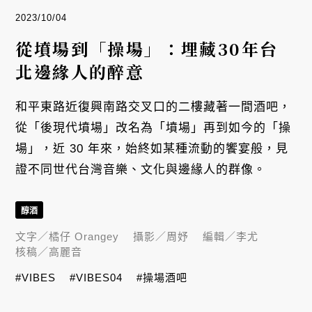
2023/10/04
從墳場到「操場」：埋藏30年台
北邊緣人的醉意
和平東路近復興南路交叉口的二樓藏著一間酒吧，
從「後現代墳場」改名為「墳場」再到如今的「操
場」，近 30 年來，始終如某種流動的饗宴般，見
證不同世代台灣音樂、文化與邊緣人的群像。
醇酒
文字／
橘仔 Orangey
攝影／
周妤
編輯／
李尤
核稿／
高麗音
#VIBES
#VIBES04
#操場酒吧