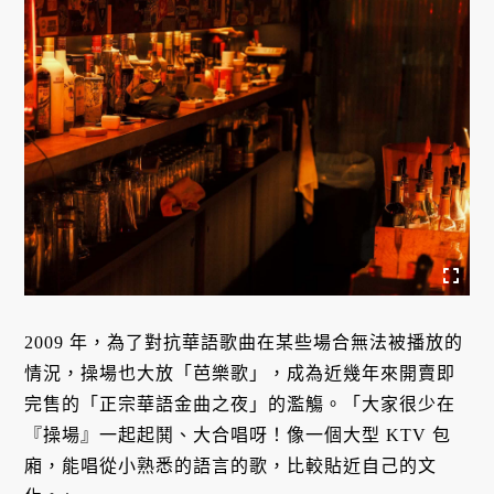
2009 年，為了對抗華語歌曲在某些場合無法被播放的
情況，操場也大放「芭樂歌」，成為近幾年來開賣即
完售的「正宗華語金曲之夜」的濫觴。「大家很少在
『操場』一起起鬨、大合唱呀！像一個大型 KTV 包
廂，能唱從小熟悉的語言的歌，比較貼近自己的文