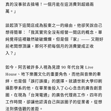
真的沒事就去操場！一個月能在這消費到超過兩
萬。」
談起頂下這間店成為股東之一的緣由，他卻笑說自己
想得簡單：「我其實完全沒有經營一間店的概念，單
純覺得這裡雖然破破爛爛，但是個『家』—— 又剛好
前老闆想頂讓，那何不把每個月的消費變成正收
入？」
如今，阿舌被許多人視為見證 90 年代台灣 Live
House、地下樂團文化的重要角色，而他與音樂的牽
絆，也是個「誤打誤撞」的選擇。就讀世新大學印刷
攝影學系的他，在畢業後投入了心心念念的廣告創意
圈，在現為「台灣電通」的廣告代理商工作，四年的
工作時間，卻讓他認清自己與該圈子的從業者，從想
法到價值觀的差距。