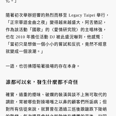
化。」
隨著初次舉辦迴響的熱烈而移至 Legacy Taipei 舉行，
「正宗華語金曲之夜」變得越來越盛大，阿舌猶記，
作為該活動「國歌」的〈愛情研究院〉的主唱林強，
也在 2010 年擔任活動 DJ 被此盛況嚇到，他感慨：
「當初只是想做一個小小的嘗試和反抗，竟然不經意
就變成一個浪潮。」
一語，也彷彿隱喻著操場的存在本身。
誰都可以來，發生什麼都不奇怪
確實，過重的煙味、破爛的裝潢與談不上無可取代的
調飲，常被哪些對操場嗤之以鼻的顧客們所詬病；但
對所有信徒來說，就算曾在酒過三巡後踉蹌跌下陡峭