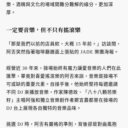
樂、酒精與文化的場域間難分難解的緣分，更加深
厚。
一定要音樂，但不只有搖滾樂
「那是我們以前的店員欸，大概 15 年前。」訪談間，
阿舌突然指著咖啡廳牆面上張貼的 JADE 樂團海報。
經營近 30 年來，操場始終有魔力讓愛音樂的人們在此
匯聚，畢竟對喜愛搖滾樂的阿舌來說，音樂是操場不
可或缺的重要元素。自接手後，他始終堅持每週邀請
不同 DJ 來播放音樂，作家陳德政、「八十八顆芭樂
籽」主唱阿強和獨立音樂創作者鄭宜農都曾在操場的
DJ 台上展現各自獨特的音樂品味。
挑選 DJ 時，阿舌有嚴格的準則，背後卻是對曲風抱