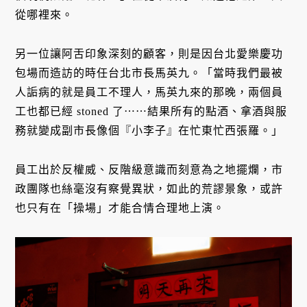
從哪裡來。
另一位讓阿舌印象深刻的顧客，則是因台北愛樂慶功
包場而造訪的時任台北市長馬英九。「當時我們最被
人詬病的就是員工不理人，馬英九來的那晚，兩個員
工也都已經 stoned 了⋯⋯結果所有的點酒、拿酒與服
務就變成副市長像個『小李子』在忙東忙西張羅。」
員工出於反權威、反階級意識而刻意為之地擺爛，市
政團隊也絲毫沒有察覺異狀，如此的荒謬景象，或許
也只有在「操場」才能合情合理地上演。