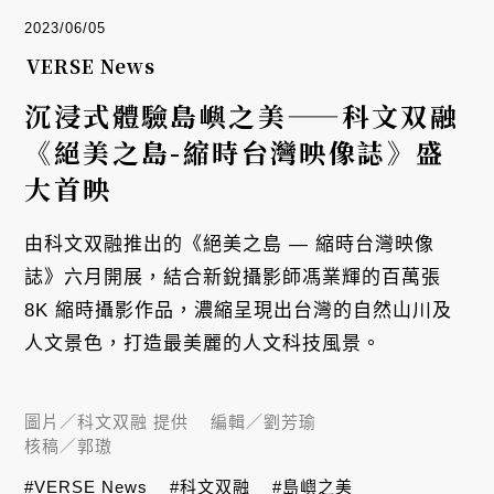
2023/06/05
VERSE News
沉浸式體驗島嶼之美——科文双融
《絕美之島-縮時台灣映像誌》盛
大首映
由科文双融推出的《絕美之島 — 縮時台灣映像
誌》六月開展，結合新銳攝影師馮業輝的百萬張
8K 縮時攝影作品，濃縮呈現出台灣的自然山川及
人文景色，打造最美麗的人文科技風景。
圖片／
科文双融 提供
編輯／
劉芳瑜
核稿／
郭璈
#VERSE News
#科文双融
#島嶼之美