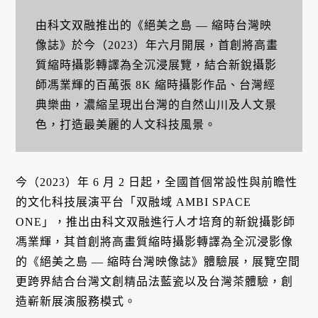
由科文双融推出的《絕美之島 — 縮時台灣映
像誌》於今（2023）
年六月開展，
首創將高畫
質縮時攝影轉譯為全沉浸展覽，
結合
新銳攝影
師馮業輝的百萬張
8K 縮時攝影作品、台灣經
典樂曲，濃縮呈現出台灣的自然山川及人文景
色，打造最美麗的人文科技風景。
今（2023）年 6 月 2 日起，全國首個常設性與前瞻性
的文化科技展演平台「双融域 AMBI SPACE
ONE」，推出由科文双融進行人才培育的新銳攝影師
馮業輝，其首創將高畫質縮時攝影轉譯為全沉浸影像
的《絕美之島 — 縮時台灣映像誌》體驗展，展覽空間
更跨界結合台灣文創精品法藍瓷以及台灣茶體驗，創
造嶄新展演服務模式。