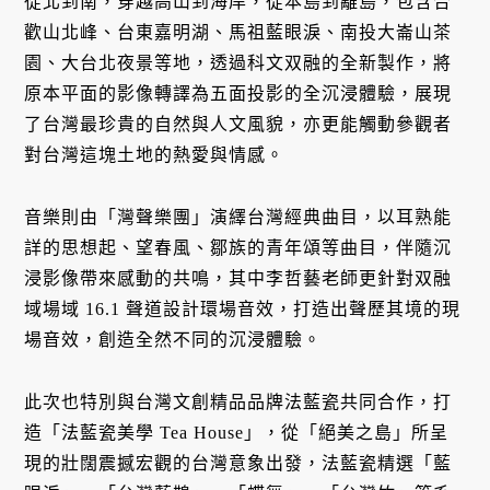
從北到南，穿越高山到海岸，從本島到離島，包含合
歡山北峰、台東嘉明湖、馬祖藍眼淚、南投大崙山茶
園、大台北夜景等地，透過科文双融的全新製作，將
原本平面的影像轉譯為五面投影的全沉浸體驗，展現
了台灣最珍貴的自然與人文風貌，亦更能觸動參觀者
對台灣這塊土地的熱愛與情感。
音樂則由「灣聲樂團」演繹台灣經典曲目，以耳熟能
詳的思想起、望春風、鄒族的青年頌等曲目，伴隨沉
浸影像帶來感動的共鳴，其中李哲藝老師更針對双融
域場域 16.1 聲道設計環場音效，打造出聲歷其境的現
場音效，創造全然不同的沉浸體驗。
此次也特別與台灣文創精品品牌法藍瓷共同合作，打
造「法藍瓷美學 Tea House」，從「絕美之島」所呈
現的壯闊震撼宏觀的台灣意象出發，法藍瓷精選「藍