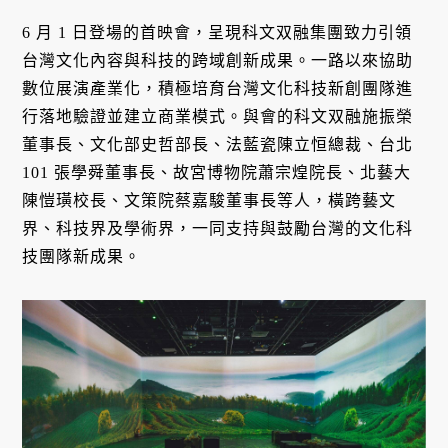
6 月 1 日登場的首映會，呈現科文双融集團致力引領
台灣文化內容與科技的跨域創新成果。一路以來協助
數位展演產業化，積極培育台灣文化科技新創團隊進
行落地驗證並建立商業模式。與會的
科文双融施振榮
董事長、文化部史哲部長、法藍瓷陳立恒總裁、台北
101 張學舜董事長、故宮博物院蕭宗煌院長、北藝大
陳愷璜校長、文策院蔡嘉駿董事長等人，橫跨藝文
界、科技界及學術界，一同支持與鼓勵台灣的文化科
技團隊新成果。