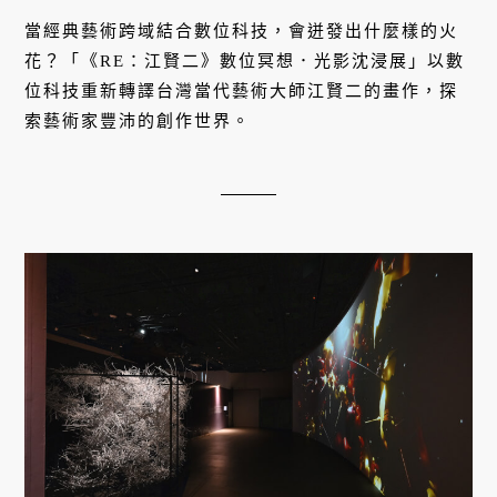
當經典藝術跨域結合數位科技，會迸發出什麼樣的火
花？「《RE：江賢二》數位冥想．光影沈浸展」以數
位科技重新轉譯台灣當代藝術大師江賢二的畫作，探
索藝術家豐沛的創作世界。