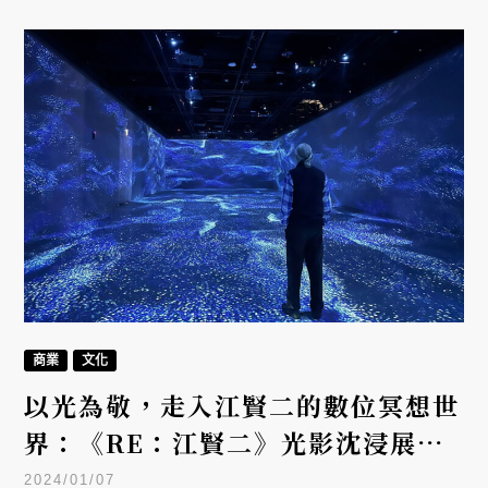
技產業來推動整個島，現在應該用文化藝術來推動這
座島。」
商業
文化
以光為敬，走入江賢二的數位冥想世
界：《RE：江賢二》光影沈浸展，
即日起在双融域盛大展演
2024/01/07