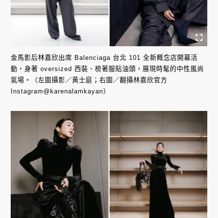
金馬影后林嘉欣出席 Balenciaga 台北 101 全新概念店開幕活
動，身著 oversized 西裝、梳著服貼油頭，展現時髦的中性風尚
氣場。（左圖攝影／黃士庭；右圖／翻攝林嘉欣官方
Instagram@karenalamkayan）