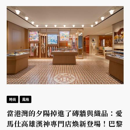
時尚
風格
當港灣的夕陽掉進了磚牆與織品：愛
馬仕高雄漢神專門店煥新登場！巴黎