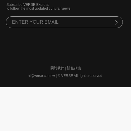
Subscribe VERSE Express
to follow the most updated cultural views.
關於我們
|
隱私政策
hi@verse.com.tw
|
© VERSE All rights reserved.