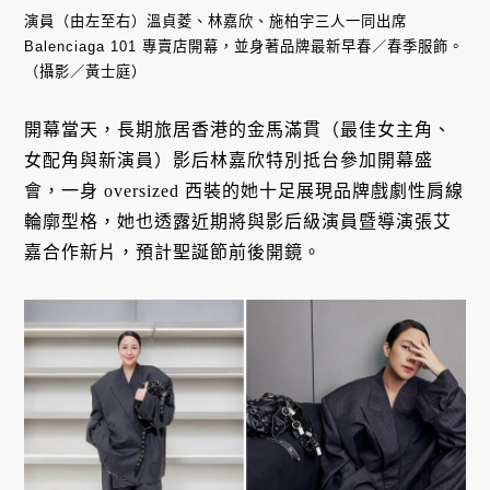
演員（由左至右）溫貞菱、林嘉欣、施柏宇三人一同出席
Balenciaga 101 專賣店開幕，並身著品牌最新早春／春季服飾。
（攝影／黃士庭）
開幕當天，長期旅居香港的金馬滿貫（最佳女主角、
女配角與新演員）影后林嘉欣特別抵台參加開幕盛
會，一身 oversized 西裝的她十足展現品牌戲劇性肩線
輪廓型格，她也透露近期將與影后級演員暨導演張艾
嘉合作新片，預計聖誕節前後開鏡。