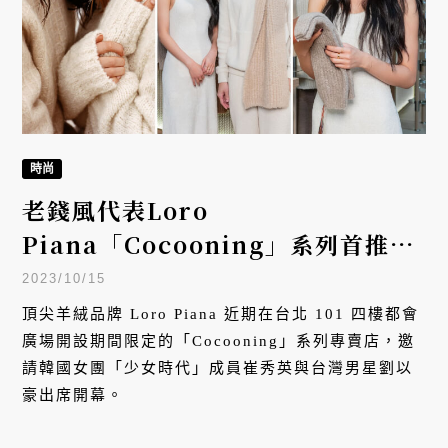
時尚
老錢風代表Loro
Piana「Cocooning」系列首推男
裝，少女時代秀英、劉以豪暖裝出席
2023/10/15
期間限定店
頂尖羊絨品牌 Loro Piana 近期在台北 101 四樓都會
廣場開設期間限定的「Cocooning」系列專賣店，邀
請韓國女團「少女時代」成員崔秀英與台灣男星劉以
豪出席開幕。