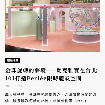
鐘錶珠寶
金珠旋轉的夢境——梵克雅寶在台北
101打造Perlée限時體驗空間
2025/11/10
摩天輪轉動，金珠在軌跡間懸浮。沙漏凝聚時間的流
動，噴泉喚起遊戲的記憶。法國藝術家 Arthur