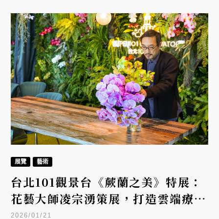
展覽
藝術
台北101觀景台《蕨蘭之美》特展：
花藝大師凌宗湧策展，打造雲端療癒
秘境
2026/01/21