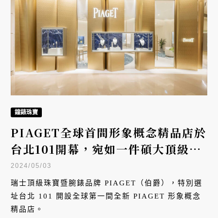
鐘錶珠寶
PIAGET全球首間形象概念精品店於
台北101開幕，宛如一件碩大頂級珠
寶作品
2024/05/03
瑞士頂級珠寶暨腕錶品牌 PIAGET（伯爵），特別選
址台北 101 開設全球第一間全新 PIAGET 形象概念
精品店。