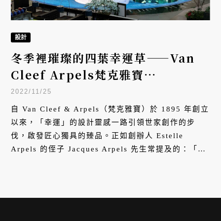
設計
冬季裡璀璨的四葉幸運草——Van
Cleef Arpels梵克雅寶
「Alhambra」系列台北101登場
2022/11/25
自 Van Cleef & Arpels（梵克雅寶）於 1895 年創立
以來，「幸運」的設計靈感一路引領世家創作的步
伐，啟發匠心獨具的臻品。正如創辦人 Estelle
Arpels 的侄子 Jacques Arpels 先生常提及的：「心
懷幸運之願，方能成為幸運之人。」