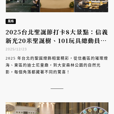
風格
2025台北聖誕節打卡8大景點：信義
新光20米聖誕樹、101玩具總動員、
SOGO米奇、史努比完整攻略
2025/12/23
2025 年台北的聖誕燈飾相當精彩，從信義區的璀璨燈
海、東區的迪士尼童趣，到大安森林公園的自然光
影，每個角落都藏著不同的驚喜！