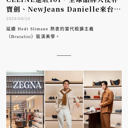
寶劍、NewJeans Danielle來台逛
店開箱，Hedi Slimane親選藝術
2024/04/24
裝潢全解析
延續 Hedi Slimane 熱衷的當代粗獷主義
（Brutalist）裝潢美學。