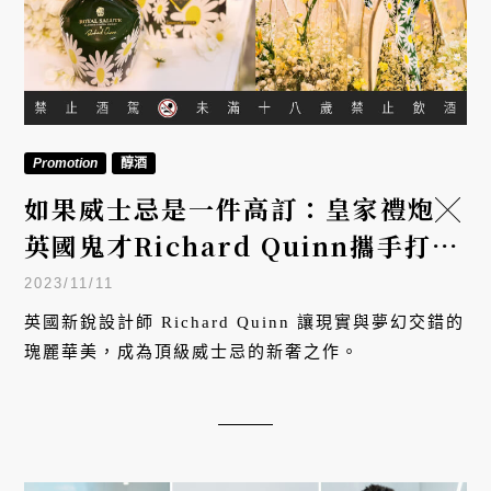
Promotion
醇酒
如果威士忌是一件高訂：皇家禮炮╳
英國鬼才Richard Quinn攜手打造
「新奢時尚系列第二代」
2023/11/11
英國新銳設計師 Richard Quinn 讓現實與夢幻交錯的
瑰麗華美，成為頂級威士忌的新奢之作。