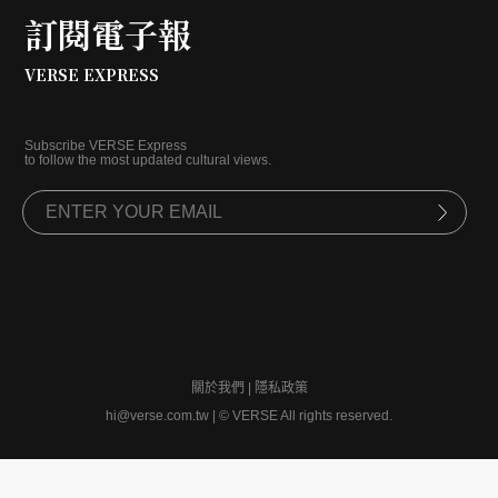
訂閱電子報
VERSE EXPRESS
Subscribe VERSE Express
to follow the most updated cultural views.
關於我們
|
隱私政策
hi@verse.com.tw
|
© VERSE All rights reserved.