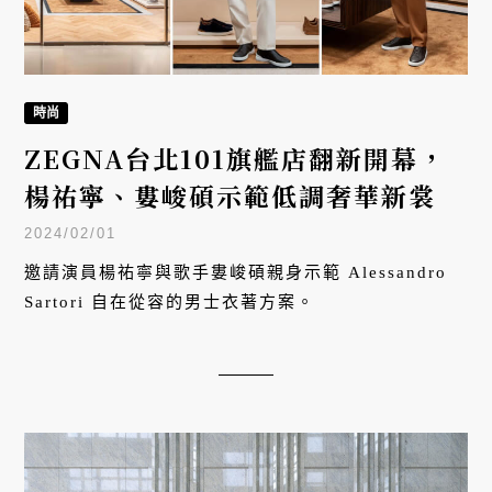
時尚
ZEGNA台北101旗艦店翻新開幕，
楊祐寧、婁峻碩示範低調奢華新裳
2024/02/01
邀請演員楊祐寧與歌手婁峻碩親身示範 Alessandro
Sartori 自在從容的男士衣著方案。