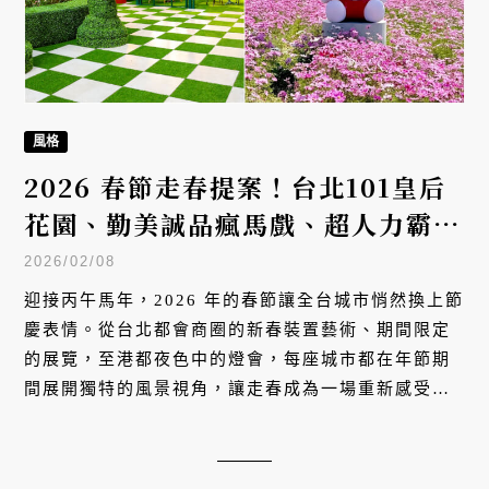
風格
2026 春節走春提案！台北101皇后
花園、勤美誠品瘋馬戲、超人力霸王
冬日遊樂園，全台新春亮點一次看
2026/02/08
迎接丙午馬年，2026 年的春節讓全台城市悄然換上節
慶表情。從台北都會商圈的新春裝置藝術、期間限定
的展覽，至港都夜色中的燈會，每座城市都在年節期
間展開獨特的風景視角，讓走春成為一場重新感受生
活節奏、探索城市美學的精緻漫遊。