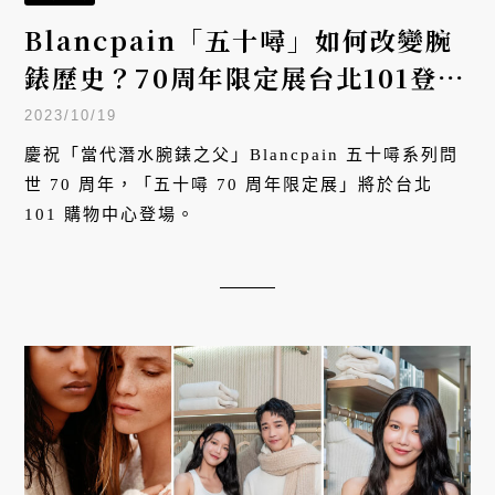
Blancpain「五十噚」如何改變腕
錶歷史？70周年限定展台北101登
場！獨家解密「當代潛水腕錶之父」
2023/10/19
傳奇秘辛
慶祝「當代潛水腕錶之父」Blancpain 五十噚系列問
世 70 周年，「五十噚 70 周年限定展」將於台北
101 購物中心登場。