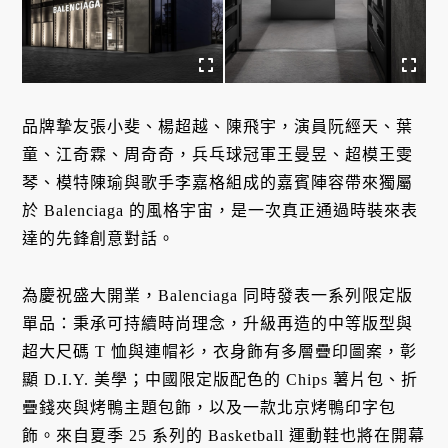
品牌摯友張小斐、楊超越、陳飛宇，演員阮經天、葉
童、江奇霖、周奇奇，兵乓球冠軍王曼昱、超模王雯
琴、模特陳瑜與歌手李嘉格組成的嘉賓陣容帶來獨屬
於 Balenciaga 的風格宇宙，是一次真正通過時裝來表
達的先鋒創意對話。
為慶祝盛大開業，Balenciaga 同時發表一系列限定版
單品：秉承可持續時尚理念，升級再造的中等版型與
超大尺碼 T 恤與連帽衫，衣身飾有多層疊印圖案，彰
顯 D.I.Y. 美學；中國限定版配色的 Chips 薯片包、折
疊錢夾與烤鴨主題包飾，以及一款北京烤鴨印字包
飾。來自夏季 25 系列的 Basketball 運動鞋也將在開幕