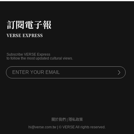
訂閱電子報
VERSE EXPRESS
Subscribe VERSE Express
to follow the most updated cultural views.
關於我們
|
隱私政策
hi@verse.com.tw
|
© VERSE All rights reserved.