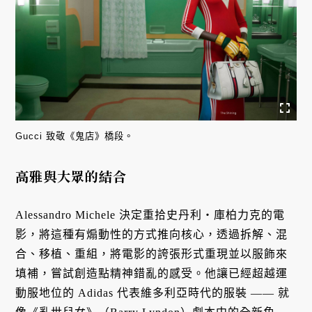
Gucci 致敬《鬼店》橋段。
高雅與
大眾的結合
Alessandro Michele
決定重拾史丹利・庫柏力克的電
影，將這種有煽動性的方式推向核心，透過拆解、混
合、移植、重組，將電影的誇張形式重現並以服飾來
填補，嘗試創造點精神錯亂的感受。他讓已經超越運
動服地位的 Adidas 代表維多利亞時代的服裝 —— 就