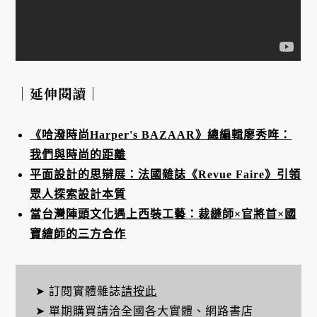
｜延伸閱讀｜
《哈潑時尚Harper's BAZAAR》總編輯廖秀哖：
我們與時尚的距離
平面設計的思辯展：法國雜誌《Revue Faire》引領
眾人探索設計本質
當台灣陣頭文化遇上西裝工藝：裁縫師×官將首×國
寶繪師的三方合作
➤ 訂閱實體雜誌
請按此
➤ 單期購買請洽全國各大實體、網路書店