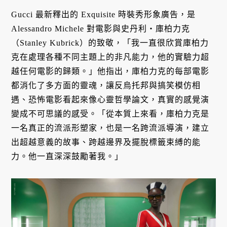
Gucci 最新釋出的 Exquisite 時裝秀形象廣告，是
Alessandro Michele
對電影與史丹利・庫柏力克
（Stanley Kubrick）的致敬，「我一直很欣賞庫柏力
克在處理各種不同主題上的非凡能力，他的實驗力超
越任何電影的歸類。」他指出，庫柏力克的每部電影
都消化了多方面的靈魂，讓反烏托邦與搞笑模仿相
遇、恐怖電影看起來像心靈哲學論文，真實的感覺演
變成不可思議的感受。「從本質上來看，庫柏力克是
一名真正的流派形塑家，也是一名跨流派導演，建立
出超越意義的故事、跨越邊界及擺脫標籤束縛的能
力。他一直深深鼓勵著我。」