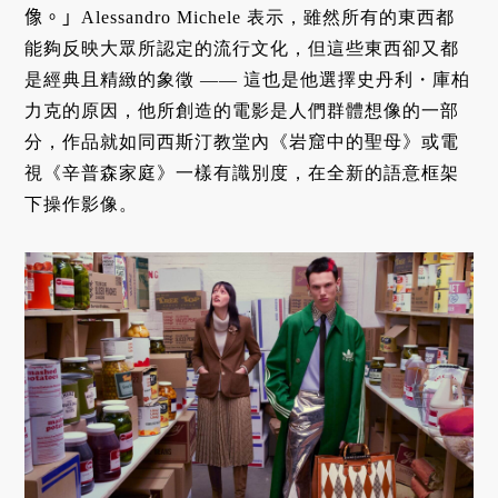
像。」
Alessandro Michele 表示，雖然所有的東西都
能夠反映大眾所認定的流行文化，但這些東西卻又都
是經典且精緻的象徵 —— 這也是他選擇史丹利・庫柏
力克的原因，他所創造的電影是人們群體想像的一部
分，作品就如同西斯汀教堂內《岩窟中的聖母》或電
視《辛普森家庭》一樣有識別度，在全新的語意框架
下操作影像。