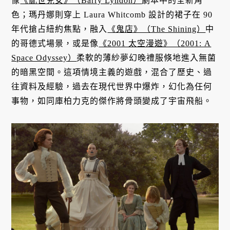
像
《亂世兒女》（Barry Lyndon）
劇本中的全新角
色；瑪丹娜則穿上 Laura Whitcomb 設計的裙子在 90
年代搶占紐約焦點，融入
《鬼店》（The Shining）
中
的哥德式場景，或是像
《2001 太空漫遊》（2001: A
Space Odyssey）
柔軟的薄紗夢幻晚禮服倏地進入無菌
的暗黑空間。這項情境主義的遊戲，混合了歷史、過
往資料及經驗，過去在現代世界中爆炸，幻化為任何
事物，如同庫柏力克的傑作將骨頭變成了宇宙飛船。