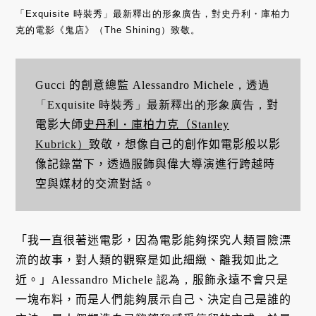
「Exquisite
時裝秀」最新釋出的形象廣告，對史丹利・庫柏力
克的電影《鬼店》（The Shining）致敬。
Gucci 的創意總監
Alessandro Michele，透過
「Exquisite
時裝秀」最新釋出的形象廣告，
對
電影大師
史丹利
・
庫柏力克（
Stanley
Kubrick）
致敬，想像自己的創作如電影般以影
像記錄當下，透過服飾與偉大導演進行跨越時
空與媒材的交流對話。
「我一直很著迷電影，因為電影能夠探究人類冒險漂
流的故事，對人類的觀察是如此細緻、離我如此之
近。」
Alessandro Michele 認為，
服飾永遠不會只是
一塊布料，而是人們能夠展示自己、決定自己是誰的