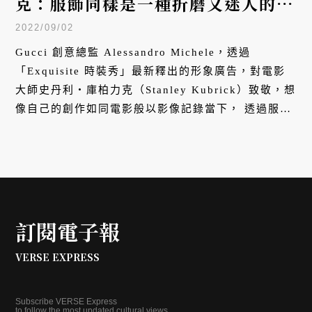
克：服飾同樣是一種折磨又迷人的故
事
2022/09/02
Gucci 創意總監 Alessandro Michele，透過
「Exquisite 時裝秀」最新釋出的形象廣告，對電影
大師史丹利・庫柏力克（Stanley Kubrick）致敬，想
像自己的創作如同電影般以影像記錄當下， 透過服飾
與偉大導演進行跨越時空與媒材的交流對話。
訂閱電子報
VERSE EXPRESS
Subscribe VERSE Express
to follow the most updated cultural views.