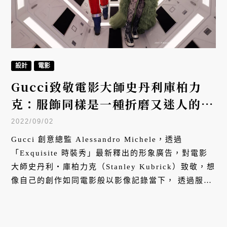
設計
電影
Gucci致敬電影大師史丹利庫柏力
克：服飾同樣是一種折磨又迷人的故
事
2022/09/02
Gucci 創意總監 Alessandro Michele，透過
「Exquisite 時裝秀」最新釋出的形象廣告，對電影
大師史丹利・庫柏力克（Stanley Kubrick）致敬，想
像自己的創作如同電影般以影像記錄當下， 透過服飾
與偉大導演進行跨越時空與媒材的交流對話。