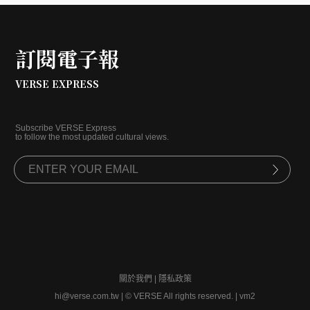
訂閱電子報
VERSE EXPRESS
Subscribe VERSE Express
to follow the most updated cultural views.
關於我們
|
隱私政策
hi@verse.com.tw
|
© VERSE All rights reserved. | vm2