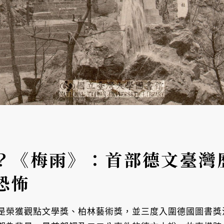
？《梅雨》：首部德文臺灣
恐怖
是榮獲觀點文學獎、柏林藝術獎，並三度入圍德國圖書獎