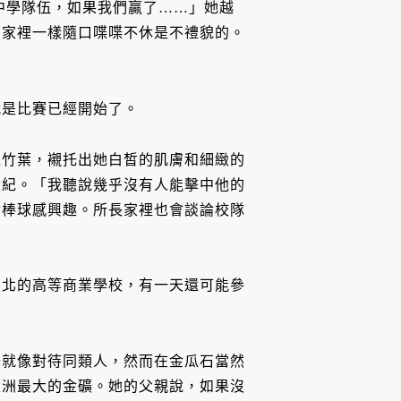
中學隊伍，如果我們贏了……」她越
在家裡一樣隨口喋喋不休是不禮貌的。
就是比賽已經開始了。
過竹葉，襯托出她白皙的肌膚和細緻的
世紀。「我聽說幾乎沒有人能擊中他的
對棒球感興趣。所長家裡也會談論校隊
臺北的高等商業學校，有一天還可能參
子就像對待同類人，然而在金瓜石當然
亞洲最大的金礦。她的父親說，如果沒