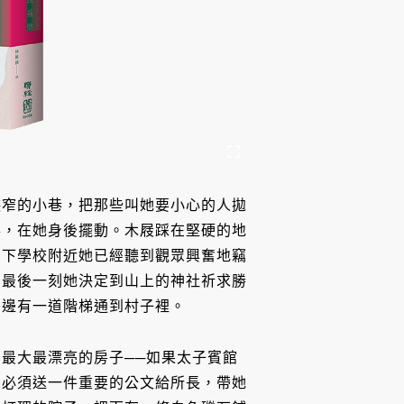
狹窄的小巷，把那些叫她要小心的人拋
落，在她身後擺動。木屐踩在堅硬的地
山下學校附近她已經聽到觀眾興奮地竊
在最後一刻她決定到山上的神社祈求勝
旁邊有一道階梯通到村子裡。
最大最漂亮的房子──如果太子賓館
後必須送一件重要的公文給所長，帶她