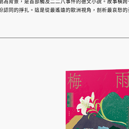
期為背景，是首部觸及二二八事件的德文小說。故事橫跨
份認同的掙扎。這是從最遙遠的歐洲視角，剖析最哀愁的