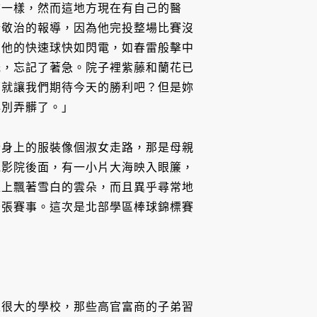
前一樣，然而這地方現在有自己的醫
於敬治的報導，因為他完投整場比賽沒
到他的快速球快如閃電，如春雷般擊中
光，忘記了著急。院子裡紫藤和蘭花已
那就讓我們期待今天的勝利吧？但是妳
心別弄髒了。」
合身上的服裝像個淑女走路，那是母親
電影院後面，有一小片大海映入眼簾，
丘上飄著雪白的雲朵，而且異乎尋常地
緊張賽事。這次是北部學區棒球錦標賽
區很大的學校，那些高官富商的子弟習