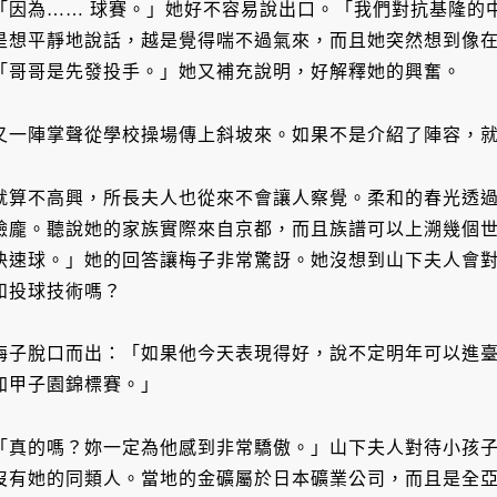
「因為…… 球賽。」她好不容易說出口。「我們對抗基隆的
是想平靜地說話，越是覺得喘不過氣來，而且她突然想到像
「哥哥是先發投手。」她又補充說明，好解釋她的興奮。
又一陣掌聲從學校操場傳上斜坡來。如果不是介紹了陣容，
就算不高興，所長夫人也從來不會讓人察覺。柔和的春光透
臉龐。聽說她的家族實際來自京都，而且族譜可以上溯幾個
快速球。」她的回答讓梅子非常驚訝。她沒想到山下夫人會
和投球技術嗎？
梅子脫口而出：「如果他今天表現得好，說不定明年可以進
加甲子園錦標賽。」
「真的嗎？妳一定為他感到非常驕傲。」山下夫人對待小孩
沒有她的同類人。當地的金礦屬於日本礦業公司，而且是全