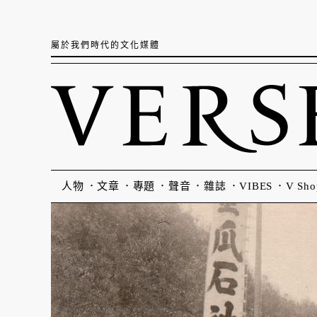
屬於我們時代的文化媒體
人物
文章
專題
聲音
雜誌
VIBES
V Sho