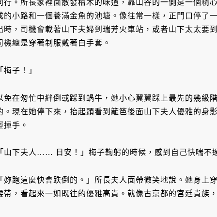
同行。所長家裡面散發檜木的味道，靠山谷的一側是一個精
成的小路和一個養滿金魚的池塘。像往常一樣，正門口停了
出時，司機會載著山下夫婦到瑞芳火車站，或者山下太太要
司機總是穿著制服戴著白手套。
「梅子！」
以免在匆忙中絆倒或踩到蝸牛，她小心翼翼踩上最先的幾級
的。現在她停下來，抬起頭看到籬笆後面山下夫人優雅的身
輕揮手。
「山下夫人…… 日安！」梅子鞠躬的時候，感到自己快喘不
「妳跑這麼快會跌倒的。」所長夫人面帶微笑地說。她身上
腰帶，看起來一如既往的優雅高貴。就像古京都的宮廷貴族