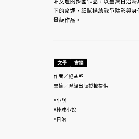
洲文壇的跨國作品，以臺灣日治時
下的命運，細膩描繪戰爭陰影與身
量級作品。
文學
書摘
作者／
施益堅
書摘／
聯經出版授權提供
#小說
#棒球小說
#日治