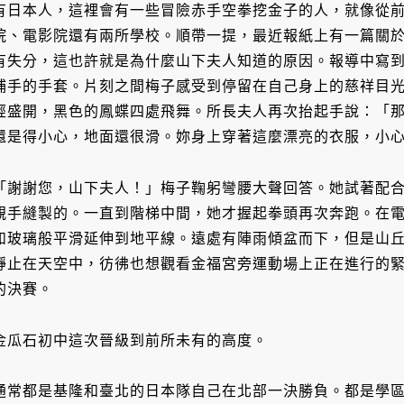
有日本人，這裡會有一些冒險赤手空拳挖金子的人，就像從
院、電影院還有兩所學校。順帶一提，最近報紙上有一篇關
有失分，這也許就是為什麼山下夫人知道的原因。報導中寫
捕手的手套。片刻之間梅子感受到停留在自己身上的慈祥目
經盛開，黑色的鳳蝶四處飛舞。所長夫人再次抬起手說：「
還是得小心，地面還很滑。妳身上穿著這麼漂亮的衣服，小
「謝謝您，山下夫人！」梅子鞠躬彎腰大聲回答。她試著配
親手縫製的。一直到階梯中間，她才握起拳頭再次奔跑。在
如玻璃般平滑延伸到地平線。遠處有陣雨傾盆而下，但是山
靜止在天空中，彷彿也想觀看金福宮旁運動場上正在進行的
的決賽。
金瓜石初中這次晉級到前所未有的高度。
通常都是基隆和臺北的日本隊自己在北部一決勝負。都是學