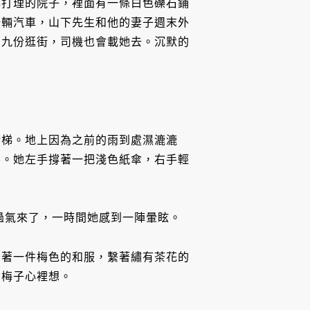
心打理的院子，裡面有一條白色礫石鋪
一輛汽車，山下先生和他的妻子週末外
到九份逛街，司機也會載她去。沉默的
階梯。地上因為之前的雨到處濕漉漉
影。她左手撐著一把淺色紙傘，右手輕
過氣來了，一時間她感到一陣暈眩。
穿著一件梅色的和服，繫著繡有茶花的
，梅子心裡想。