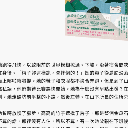
她跑得飛快，以致眼前的世界模糊掠過。下坡，沿著宿舍間
在身後。「梅子妳這樣跑，會摔倒的！」她的辮子從肩膀滑
面上喀啦喀啦響。她的鞋子和衣服都不適合奔跑，但是到了
竊私語，他們期待比賽趕快開始。她為什麼沒有早點出發？
利。她走礦坑前平整的小路，然後左轉。在山下所長的住所
她暫時放慢了腳步，高高的竹子遮擋了房子，那是整個金瓜石
不算的話，那裡沒有人住，所以不算。有一次她父親在下班