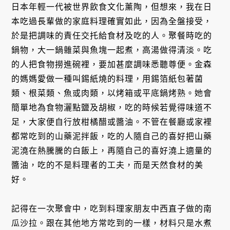
日本年輕一代被世界飲食文化薰陶，但想來，我在日
本吃過長輩做的家庭料理確實如此，因為全盤接受，
於是把調味的責任交托給食材及吃的人。聚餐時吃的
鍋物，大一鍋雜菜與魚塊一起煮，高湯做得清淡。吃
的人把食物撈進碗裡，要加甚麼調味悉聽尊便。金森
的媽媽愛做一種叫錫紙燒的料理，用錫箔紙包著菌
類、根菜類、魚或肉類，以烤箱或平底鍋烤熟。她會
簡單地為食物灑點鹽及胡椒，吃的時候若覺得味道不
足，大家便自行放柑橘醋或醬油。不管在餐廳或家裡
都常吃到的山藥泥拌飯，吃的人隨自己的喜好把山藥
泥澆在熱騰騰的白飯上，再隨自己的喜好澆上適量的
醬油，吃的不是料理者的工夫，而是天然食材的美
好。
記得在一次聚會中，吃到料理家朋友中西直子做的南
瓜沙拉。跟在其他地方常吃到的一樣，材料只是水煮