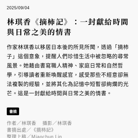
2025/09/04
林琪香《摘柿記》：一封獻給時間
與日常之美的情書
作家林琪香以移居日本後的所見所聞，透過「摘柿
子」這個意象，提醒人們珍惜生活中被忽略的尋常
風景。她藉由書寫職人精神、家庭日常和自然哲
學，引導讀者重新喚醒感官，感受那些不經意卻無
法複製的經驗，並將其化為記憶中短暫卻絢爛的光
芒。這是一封獻給時間與日常之美的情書。
書摘
作者／
林琪香
攝影／
林琪香
書摘出處／
《摘柿記》
整理上稿／
Miaochun Lin