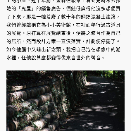
上的小屋。近十年前，金森在報章上看到兒時常去探
險的「鬼屋」的銷售廣告，價錢低廉得他沒多想便買
了下來。那是一幢荒廢了數十年的鋼筋混凝土建築，
我們曾經戲稱它為小小美術館，在裡面舉行過古道具
的展覽。原打算在展覽結束後，便將之修葺作為自己
的居所，然而設計方案一直沒落實，計劃便停擺了。
如今他腦中又萌出新念頭，我把自己泡在想像中的湖
水裡，任他說甚麼都變得像來自世外的聲音。