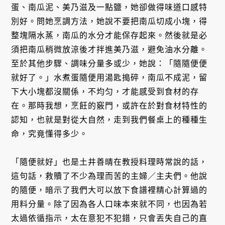
蛋、南瓜泥、美乃滋及一點鹽，她卻做得味道口感特
別好。問她烹調方法，她說不要把南瓜切成小塊，得
整塊隔水蒸，南瓜的水分才能保存起來。然後就是必
須把南瓜稍微放涼後才拌進美乃滋，避免油水分離。
至於其他步驟、調味分量多或少，她說：「隨隨便便
就好了。」水煮蛋隨便用湯匙搗碎，南瓜不成泥，留
下大小塊都沒關係，不均匀，才能感受到食材的存
在。那時我想，烹飪的竅門，或許在於對食材特性的
認知，也就是對從大自然，走到我們餐桌上的種種生
命，究竟懂得多少。
「隨便就好」也是土井善晴在教授料理時常說的話，
這句話，救贖了不少為理而苦的主婦／主夫們。他說
的隨便，暗示了我們大可以放下食譜裡精心計算過的
用料分量。除了因為各人口味本來就不同，也因為若
太過依循指示，太在意犯不犯錯，只會丟失自己的直