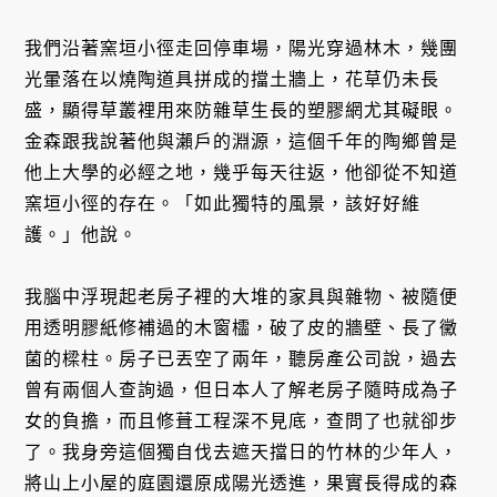
我們沿著窯垣小徑走回停車場，陽光穿過林木，幾團
光暈落在以燒陶道具拼成的擋土牆上，花草仍未長
盛，顯得草叢裡用來防雜草生長的塑膠網尤其礙眼。
金森跟我說著他與瀨戶的淵源，這個千年的陶鄉曾是
他上大學的必經之地，幾乎每天往返，他卻從不知道
窯垣小徑的存在。「如此獨特的風景，該好好維
護。」他說。
我腦中浮現起老房子裡的大堆的家具與雜物、被隨便
用透明膠紙修補過的木窗櫺，破了皮的牆壁、長了黴
菌的樑柱。房子已丟空了兩年，聽房產公司說，過去
曾有兩個人查詢過，但日本人了解老房子隨時成為子
女的負擔，而且修葺工程深不見底，查問了也就卻步
了。我身旁這個獨自伐去遮天擋日的竹林的少年人，
將山上小屋的庭園還原成陽光透進，果實長得成的森