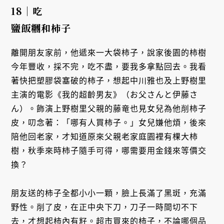
18｜吃
鹽飯糰和柿子
離開朋友家前，他遞來一大袋柿子，說家後園的柿樹
今年豐收，採不完，吃不盡，要我多拿點回去。我看
著快把塑膠袋塞破的柿子，想起中川雅也及上野樹里
主演的電影《我的超齡男友》（お父さんと伊藤さ
ん）。飾演上野樹里父親的藤竜也見女兒為他削柿子
皮，叨念著：「哪有人買柿子。」女兒嫌他煩，後來
陪他回老家，才知道原來父親老家庭園裡有棵大柿
樹，秋季來時柿子隨手可得，哪需要用金錢來等價交
換？
朋友送的柿子全都小小一顆，臉上長滿了黑斑，充滿
野性。削了皮，在正中央下刀，刀子一時間切不下
去，才想起柿內有籽。超市買來的柿子，不論哪個品