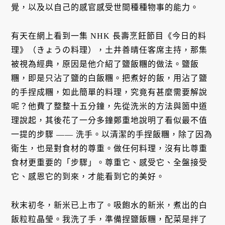
覺，以及以自己的感官感受世間種種物事的能力。
有天在網上看到一集 NHK 長壽烹飪節目《今日的料
理》（きょうの料理），土井善晴任客席主持，那集
被視為經典，原因是他介紹了鹽飯糰的做法。鹽飯
糰，即是只沾了鹽的白飯糰。把煮好的飯，用沾了鹽
的手捏成糰，如此簡單的料理，究竟有甚麼需要解說
呢？他費了整整十五分鐘，先從洗米的方法與箇中道
理說起，其後花了一分多鐘鄭重地說明了看似最不值
一提的步驟 —— 洗手。以清潔的手捏飯糰，除了因為
衛生，也是對食材的尊重。做任何料理，沒有比尊重
食材更重要的「步驟」。尊重它、感受它、全盤接受
它、感恩它的到來，才能看到它的美好。
秋末初冬，新米已上市了。吸飽水的新米，煮出的白
飯粒粒晶瑩。我洗了手，準備捏鹽飯糰，配菜是拌了