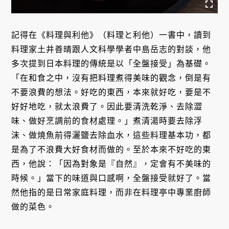
記得在《料理與利他》（料理と利他）一書中，讀到
料理家土井善晴跟人文科學學者中島岳志的對談，他
多次提到日本料理的傳統是以「全盤接受」為基礎。
「在和食之中，沒有把料理煮得美味的觀念，倒是有
不要浪費的想法。好吃的東西，本來就好吃，要是不
好好地吃，就太浪費了。因此要清洗乾淨、去除澀
味、做好烹調前的食材處理。」煮清湯時要去除浮
沫、做燒魚前得灑鹽去除血水，這些料理基本功，都
是為了不浪費大好食材而做的。至於本來不好吃的東
西，他說：「因為對象是『自然』，定會有不美味的
時候。」當下的味道與口感啊，全盤接受就好了。當
然他指的是日常家庭料理，而非在料理亭中專業廚師
做的菜色。