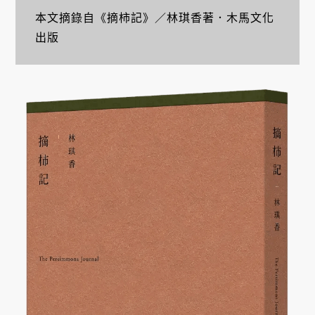
本文摘錄自《摘柿記》／林琪香著．木馬文化
出版