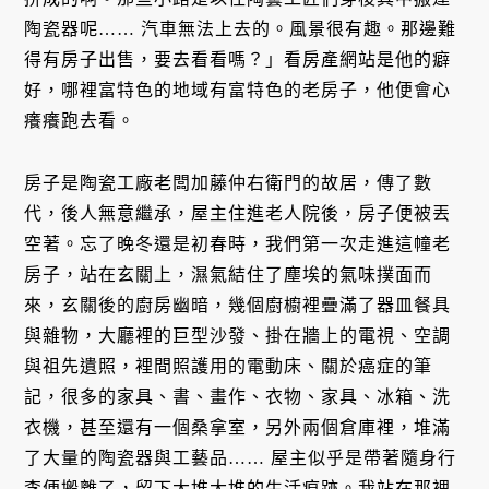
陶瓷器呢…… 汽車無法上去的。風景很有趣。那邊難
得有房子出售，要去看看嗎？」看房產網站是他的癖
好，哪裡富特色的地域有富特色的老房子，他便會心
癢癢跑去看。
房子是陶瓷工廠老闆加藤仲右衛門的故居，傳了數
代，後人無意繼承，屋主住進老人院後，房子便被丟
空著。忘了晚冬還是初春時，我們第一次走進這幢老
房子，站在玄關上，濕氣結住了塵埃的氣味撲面而
來，玄關後的廚房幽暗，幾個廚櫥裡疊滿了器皿餐具
與雜物，大廳裡的巨型沙發、掛在牆上的電視、空調
與祖先遺照，裡間照護用的電動床、關於癌症的筆
記，很多的家具、書、畫作、衣物、家具、冰箱、洗
衣機，甚至還有一個桑拿室，另外兩個倉庫裡，堆滿
了大量的陶瓷器與工藝品…… 屋主似乎是帶著隨身行
李便搬離了，留下大堆大堆的生活痕跡。我站在那裡