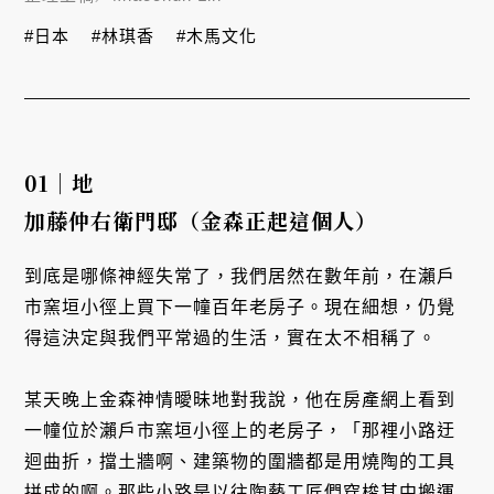
#日本
#林琪香
#木馬文化
01｜地
加藤仲右衛門邸（金森正起這個人）
到底是哪條神經失常了，我們居然在數年前，在瀨戶
市窯垣小徑上買下一幢百年老房子。現在細想，仍覺
得這決定與我們平常過的生活，實在太不相稱了。
某天晚上金森神情曖昧地對我說，他在房產網上看到
一幢位於瀨戶市窯垣小徑上的老房子，「那裡小路迂
迴曲折，擋土牆啊、建築物的圍牆都是用燒陶的工具
拼成的啊。那些小路是以往陶藝工匠們穿梭其中搬運