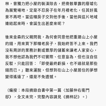
林，曾獨力把小屋的裝潢除去，把骨骸畢露的廢墟化
為展覽場地，定是不忍房子在年月裡老化，任其好風
景不再吧。當這幢房子交到他手後，當他與這片地域
連結起來時，會誕生出甚麼來呢？
後來金森的父親問我，為何會同意他把重建山上小屋
的錢，用來買下那幢老房子，我始終答不上來。我們
沒有周詳的業務計劃或豐厚的儲蓄來讓老人家安心，
我不想他認為我們不切實際、任意妄為，但也沒自信
反駁，只能回答：「即使最終虧損，也不過就是那些
錢而已。」聽來灑脫，但想到在山上小屋居住的夢想
變得遙遠了，還是不免遺憾。
（編按：本段摘錄自書中第一篇〈加藤仲右衛門
邸
〉
，全文未完，完整內容請見《摘柿記》。）