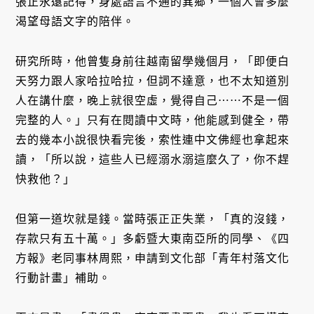
張正永遠記得，身處語言不通的異鄉，一個人會多麼
渴望母語文字的陪伴。
研究所時，他曾隻身前往越南留學幾個月，「即便白
天努力跟人家哈拉哈拉，但詞不達意，也不太知道別
人在講什麼，晚上就很空虛，覺得自己⋯⋯不是一個
完整的人。」只有在閱讀中文時，他能感到健全，帶
去的幾本小說很快看完後，索性連中文佛經也拿起來
讀，「所以說，這些人已經溺水溺這麼久了，你不趕
快救他？」
但第一道坎就是錢。當時張正正失業，「真的沒錢，
存款只有五十萬。」多虧暨大東南亞所的同學、《四
方報》老同事林周熙，申請到文化部「青年村落文化
行動計畫」補助。