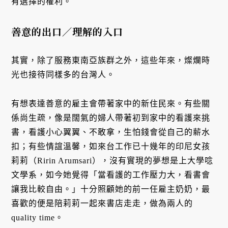
有選擇的權利。
善意的出口／理解的入口
其實，除了服務東南亞族群之外，這些年來，燦爛時
光也接待同樣多的台灣人。
有想表達善意的雇主會帶著家中的新住民來。有些關
係尚生疏，像是闊氣的婦人帶著初到家中的看護來挑
書，看護小心翼翼、不敢拿，生怕錢會從自己的薪水
扣；有些情誼溫馨，如來台工作已十幾年的印尼女孩
莉莉（Ririn Arumsari），沒有實現的夢想是上大學唸
文學系，如今她覺得「當看護的工作壓力大，看書會
讓我比較自由。」十分照顧她的前一任雇主奶奶，最
喜歡的便是陪莉莉一起來書店走走，做為兩人的
quality time。