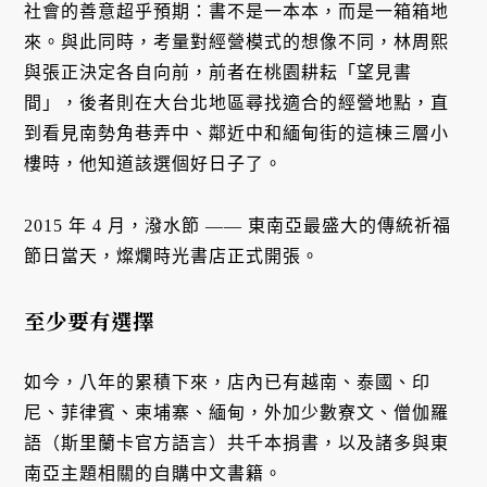
社會的善意超乎預期：書不是一本本，而是一箱箱地
來。與此同時，考量對經營模式的想像不同，林周熙
與張正決定各自向前，前者在桃園耕耘「望見書
間」，後者則在大台北地區尋找適合的經營地點，直
到看見南勢角巷弄中、鄰近中和緬甸街的這棟三層小
樓時，他知道該選個好日子了。
2015 年 4 月，潑水節 —— 東南亞最盛大的傳統祈福
節日當天，燦爛時光書店正式開張。
至少要有選擇
如今，八年的累積下來，店內已有越南、泰國、印
尼、菲律賓、柬埔寨、緬甸，外加少數寮文、僧伽羅
語（斯里蘭卡官方語言）共千本捐書，以及諸多與東
南亞主題相關的自購中文書籍。