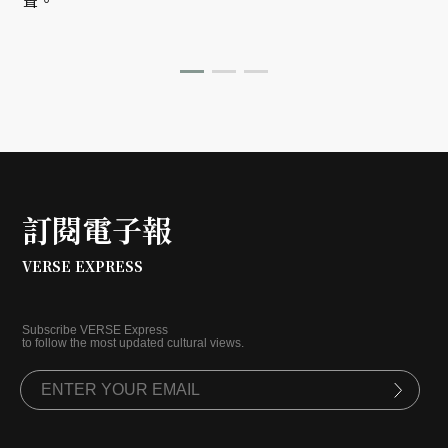
聲。
訂閱電子報
VERSE EXPRESS
Subscribe VERSE Express
to follow the most updated cultural views.