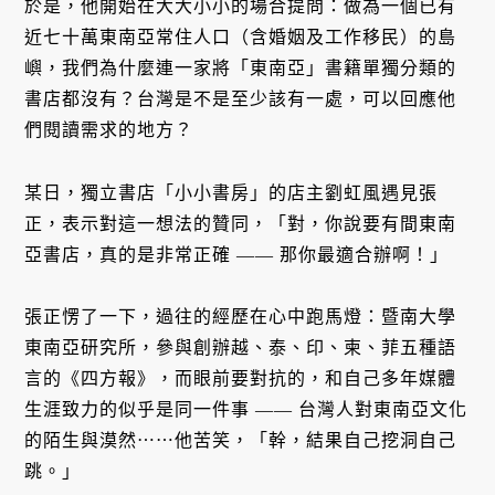
於是，他開始在大大小小的場合提問：做為一個已有
近七十萬東南亞常住人口（含婚姻及工作移民）的島
嶼，我們為什麼連一家將「東南亞」書籍單獨分類的
書店都沒有？台灣是不是至少該有一處，可以回應他
們閱讀需求的地方？
某日，獨立書店「小小書房」的店主劉虹風遇見張
正，表示對這一想法的贊同，「對，你說要有間東南
亞書店，真的是非常正確 —— 那你最適合辦啊！」
張正愣了一下，過往的經歷在心中跑馬燈：暨南大學
東南亞研究所，參與創辦越、泰、印、柬、菲五種語
言的《四方報》，而眼前要對抗的，和自己多年媒體
生涯致力的似乎是同一件事 —— 台灣人對東南亞文化
的陌生與漠然⋯⋯他苦笑，「幹，結果自己挖洞自己
跳。」