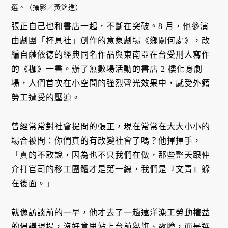
選。（攝影／黃銘進）
張正自己也和書店一起，不斷在突破。8 月，他參演
由劇團「杯具社」創作的意象劇場《鄉關何處》，改
編自薩依德的經典同名作品與東南亞在台受刑人寫作
的《枷》一書。辦了無數場活動的書店 2 樓化身劇
場，人們首次在小空間的強烈聲光效果中，感受外籍
勞工遭受的壓迫。
曾經常常對社會提問的張正，現在常常在大大小小的
場合被問：你們真的有改變社會了嗎？他揮揮手，
「真的不敢說，因為也不只我們在做，那些整天跟仲
介打官司的移工團體才是第一線，我們是『文青』躲
在後面。」
就像訪談前的一早，他才去了一趟遠洋漁工勞動權益
的倡議現場，沒好意思站上台前舉旗、露臉，而是選