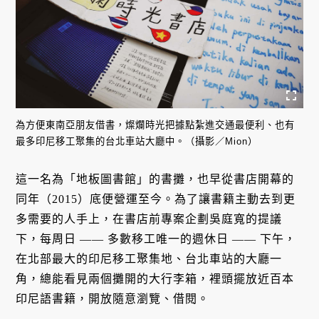
為方便東南亞朋友借書，燦爛時光把據點紮進交通最便利、也有
最多印尼移工聚集的台北車站大廳中。（攝影／Mion）
這一名為「地板圖書館」的書攤，也早從書店開幕的
同年（2015）底便營運至今。為了讓書籍主動去到更
多需要的人手上，在書店前專案企劃吳庭寬的提議
下，每周日 —— 多數移工唯一的週休日 —— 下午，
在北部最大的印尼移工聚集地、台北車站的大廳一
角，總能看見兩個攤開的大行李箱，裡頭擺放近百本
印尼語書籍，開放隨意瀏覽、借閱。