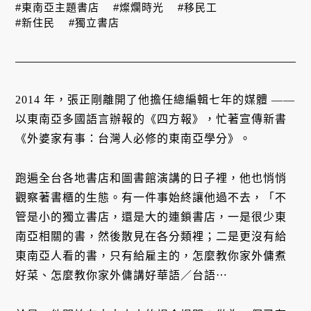
#東南亞主題書店
#燦爛時光
#移民工
#新住民
#獨立書店
2014 年，張正剛離開了他擔任總編輯七年的媒體 ——
以東南亞多國語言辦報的《四方報》，忙著宣傳新書
《外婆家有事：台灣人必修的東南亞學分》。
跑遍全台各地書店和圖書館演講的日子裡，他也悄悄
觀察著書櫃的生態。有一件事始終讓他過不去，「不
管是小的獨立書店，還是大的連鎖書店，一是很少東
南亞相關的書，然後散見在各分類裡；二是更沒有給
東南亞人看的書，只有給雇主的，怎麼教你家外傭煮
好菜、怎麼教你家外傭講好華語／台語⋯