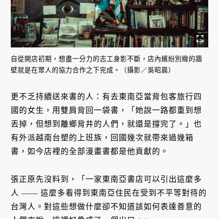
自從開店初期，想盡一分力的志工身影不斷，店內繽紛別緻的牆
壁就是在眾人的協力合作之下完成。（攝影／吳昭晨）
更不乏持續送來書的人：有去東南亞當背包客旅行四
國的女生，用雙肩背回一袋書，「她說一路都重到想
丟掉，但想到離鄉背井的人們，就還是撐完了。」也
有外派越南台塑的上班族，回國幾次就帶來過幾箱
書，如今店裡的全部漫畫書都是他貢獻的。
張正原先沒料到，「一家東南亞書店可以引出這麼多
人 —— 這麼多看得到東南亞住民在受到不平等對待的
台灣人。對這些想做什麼卻不知道該如何表達善意的