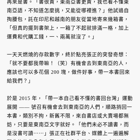
再來是書。「書很貴，東南亞書更貴，我也看不懂東
南亞語，不知道怎麼挑，又能從哪裡進？」他試過自
掏腰包，託在印尼和越南的朋友從當地寄來幾箱書，
「但真的擺到書架上，一箱了不起就排滿一格，加上
運費和代購工錢，一、兩萬就沒了。」
一天天燃燒的存款數字，終於點亮張正的突發奇想：
「就不要都我帶嘛！（笑）有機會去到東南亞的人，
應該也可以多花個 200 塊，做件好事，帶一本書回來
給我們？」
於是 2015 年，「帶一本自己看不懂的書回台灣」運動
展開 —— 號召有機會去到東南亞的人們，順路捎回一
本書，類別不拘，新舊不限，來自書店或大賣場都無
妨，只要是東南亞文字就好。「他們未必不讀書，而
是沒書可讀⋯⋯」張正在社群平台、媒體上一遍遍解