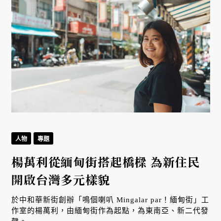
人物
專題
楊萬利從緬甸街搭起橋樑 為新住民
開啟台灣多元樣貌
於中和華新街創辦「鳴個喇叭 Mingalar par！緬甸街」工
作室的楊萬利，由緬甸街作為起點，為東南亞、新二代發