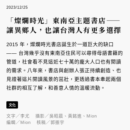
2023/12/25
「燦爛時光」東南亞主題書店——
讓異鄉人，也讓台灣人有更多選擇
2015 年，燦爛時光書店誕生於一道巨大的缺口
—— 台灣幾乎沒有東南亞住民可以尋得母語書籍的
管道，社會看不見這近七十萬的龐大人口也有閱讀
的需求。八年來，書店與創辦人張正持續創造、也
見證著這片閱讀風景的茁壯，更透過書本牽起兩個
社群的相互了解，和善意人情的溫暖流動。
文化
文字／
李尤
攝影／
吳昭晨、黃銘進、Mion
編輯／
Mion
核稿／
郭振宇