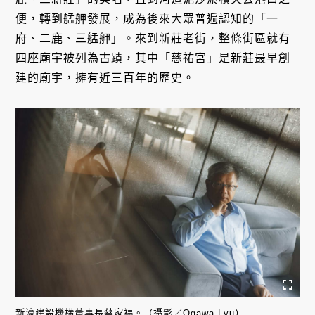
便，轉到艋舺發展，成為後來大眾普遍認知的「一
府、二鹿、三艋舺」。來到新莊老街，整條街區就有
四座廟宇被列為古蹟，其中「慈祐宮」是新莊最早創
建的廟宇，擁有近三百年的歷史。
新濠建設機構董事長蔡家福。（攝影／Ogawa Lyu）