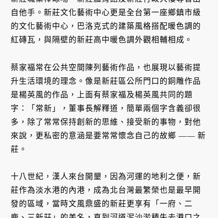
自他手。新莊文化藝術中心更是全台第一座鄉鎮市級
的文化藝術中心，巴洛克式的建築風格搭配暖色調的
紅磚瓦，與隔壁的新莊高中暖色調外觀相輔相成。
蔡家福常在公共空間陳列藝術作品，也展現以藝術提
升生活環境的理念。像是新莊區公所門口的銅雕作品
是楊英風的作品，上面有蔡家福及楊英風共同的題
字：「常新」，董事長解釋道，簡單兩個字含義卻很
多，除了常常保持創新的思維、接受新的事物，對他
來說，更私密的意涵是要常常懷念自己的故鄉 —— 新
莊。
十八世紀，漢人來台開墾，因為河運的地利之便，新
莊作為淡水港的內港，成為北台灣最繁榮也是最早開
發的區域，當時文風鼎盛的新莊更享有「一府、二
鹿、三新莊」的美名，直到河道泥沙淤積失去港口之