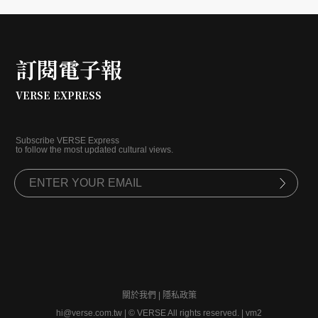
訂閱電子報
VERSE EXPRESS
Subscribe VERSE Express
to follow the most updated cultural views.
關於我們
|
隱私政策
hi@verse.com.tw
|
© VERSE All rights reserved. | vm2