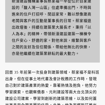
新濠建設機構董事長蔡家福一早從位於自家建
設的「馥人灣一山區」住處準備出門，不時與
進來的住戶打招呼、閒話家常，難以想像建商
老闆與客戶的互動是董事長的日常。蔡家福退
出政壇後，持續在建築業大展長才，秉持「以
人為本」的精神，帶領新濠建設建築一棟棟令
住戶安心、舒適的家。對他來說，維繫與客戶
之間的友好及信任關係，帶給他無比的快樂，
亦是他繼續在建築業耕耘的最大動力。
回首 35 年前第一次投身到建築領域，蔡家福不是科班
出身，但在從事土地代書及會計稅務的工作時，發現
自己對於建築產業的熱愛，靠著熱情及抱負，他努力
學習摸索，也觀察僑泰、元利建設等兩大台北頂尖的
建設公司建案，學習到創新的建築思維，以及如何蓋