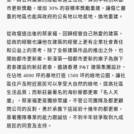
市更新獎勵，增加 30% 的容積率獎勵重建，讓傷亡嚴
重的地區也能與政府的公有地以地易地，換地重建。
從政壇退出後的蔡家福，回歸經營自己熱愛的建築，
從政的經驗也讓他在建築的經營上更有企業社會責任
和公益上的思考，除了全新建築作品的推出之外，也
開始都市更新案。新濠第一個都市更新的案子為旗下
君泰建設的新莊君泰，邀請香港 P&T 建築集團設計，
在佔地 4000 坪的基地打造 1500 坪的綠地公園，讓社
區住戶及附近居民可以享受大自然的綠地，提高社區
生活品質；而新莊最著名的海砂屋都更案「名人天
廈」，蔡家福更是獨排眾議，不管公司團隊及都更顧
問公司的反對，勇於承擔下這延宕十幾年的都更案，
靠著團隊專業的能力跟誠信，不到半年就爭取到九成
居民的同意及支持。