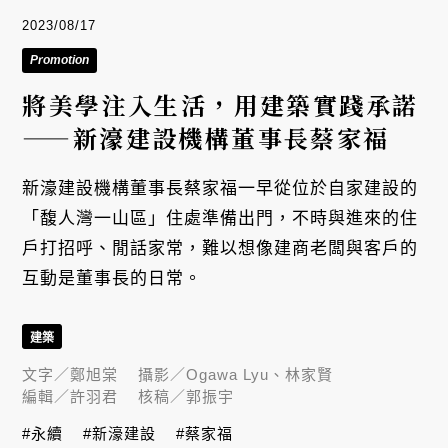
2023/08/17
Promotion
將美學注入生活，用建築實踐承諾
——新濠建設機構董事長蔡家福
新濠建設機構董事長蔡家福一早從位於自家建設的
「馥人灣一山區」住處準備出門，不時與進來的住
戶打招呼、閒話家常，難以想像建商老闆與客戶的
互動是董事長的日常。
建築
文字／
鄭旭棠
攝影／
Ogawa Lyu、林家賢
編輯／
許羽君
核稿／
郭振宇
#永續
#新濠建設
#蔡家福