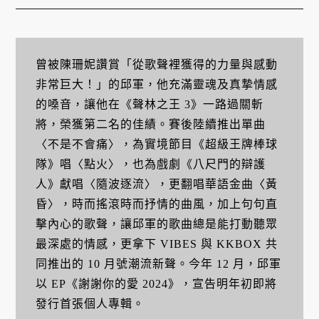
曾被陳珊妮讚賞「從歌聲裡獲得的力量與感動
非常巨大！」的邱軍，他充滿靈魂及真摯情感
的嗓音，讓他在《聲林之王 3》一路過關斬
將，榮獲第二名的佳績。賽後陸續推出單曲
〈不是不會痛〉，為實境節目《超級王牌棒球
隊》唱〈點火〉，也為戲劇《八尺門的辯護
人》獻唱〈隨波逐流〉，更翻唱華語金曲〈黃
昏〉，時而搖滾時而抒情的曲風，加上句句直
擊內心的歌聲，讓邱軍的歌曲總是能打動聽眾
最深處的情感，更拿下 VIBES 與 KKBOX 共
同推出的 10 月號潮流新聲。今年 12 月，邱軍
以 EP《謝謝你的愛 2024》，宣告明年初即將
發行首張個人專輯。