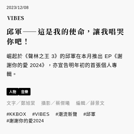
2023/12/08
VIBES
邱軍——這是我的使命，讓我唱哭
你吧！
崛起於《聲林之王 3》的邱軍在本月推出 EP《謝
謝你的愛 2024》，亦宣告明年初的首張個人專
輯。
人物
音樂
文字／
鄭旭棠
攝影／
蔡傑曦
編輯／
薛景文
#KKBOX
#VIBES
#潮流新聲
#邱軍
#謝謝你的愛2024