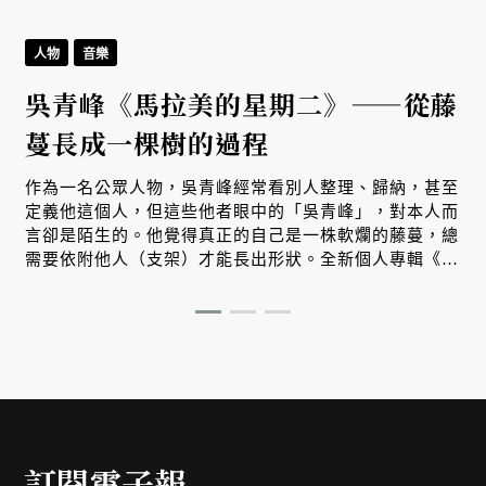
人物
音樂
吳青峰《馬拉美的星期二》——從藤
蔓長成一棵樹的過程
作為一名公眾人物，吳青峰經常看別人整理、歸納，甚至
定義他這個人，但這些他者眼中的「吳青峰」，對本人而
言卻是陌生的。他覺得真正的自己是一株軟爛的藤蔓，總
需要依附他人（支架）才能長出形狀。全新個人專輯《馬
拉美的星期二》收錄 12 首跨界合作的作品，某種程度來
說，也反映出他的 12 種人設形狀，對這位才華洋溢的歌
者而言，這是他出道以來最能反映內心的作品。
訂閱電子報