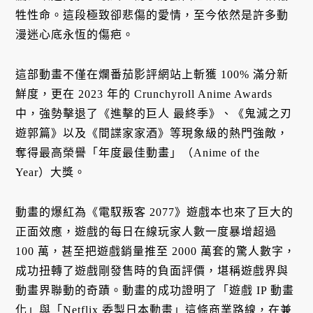
牲性命。這段極致卻悲傷的愛情，至今依然是許多動
漫迷心底永恆的傷疤。
這部動畫不僅在爛番茄影評網站上斬獲 100% 滿分新
鮮度，更在 2023 年的 Crunchyroll Anime Awards
中，強勢擊退了《進擊的巨人 最終季》、《鬼滅之刃
遊郭篇》以及《間諜家家酒》等現象級的熱門強敵，
奪得最高榮譽「年度最佳動畫」（Anime of the
Year）大獎。
動畫的爆紅為《電馭叛客 2077》遊戲本也來了巨大的
正面效應，遊戲的每日在線玩家人數一度暴增超過
100 萬，甚至把遊戲銷量推至 2000 萬套的驚人數字，
成功扭轉了遊戲剛發售時的負面評價，堪稱遊戲界與
動畫界聯動的奇蹟。動畫的成功證明了「遊戲 IP 動畫
化」與「Netflix 委製日本動畫」這條商業路線，在兼