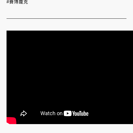
#賽博龐克