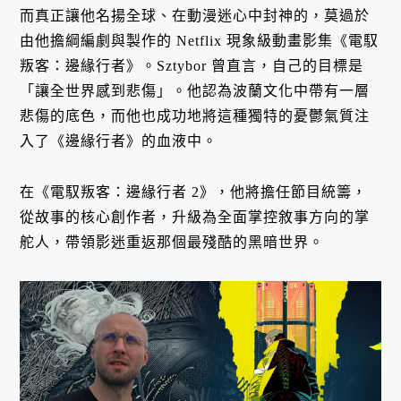
而真正讓他名揚全球、在動漫迷心中封神的，莫過於
由他擔綱編劇與製作的 Netflix 現象級動畫影集《電馭
叛客：邊緣行者》。Sztybor 曾直言，自己的目標是
「讓全世界感到悲傷」。他認為波蘭文化中帶有一層
悲傷的底色，而他也成功地將這種獨特的憂鬱氣質注
入了《邊緣行者》的血液中。
在《電馭叛客：邊緣行者 2》，他將擔任節目統籌，
從故事的核心創作者，升級為全面掌控敘事方向的掌
舵人，帶領影迷重返那個最殘酷的黑暗世界。