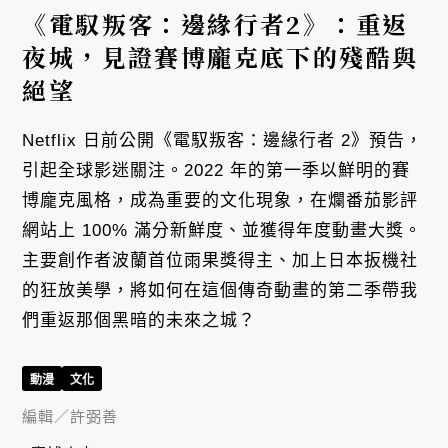
《電馭叛客：邊緣行者2》：重返
夜城，見證賽博龐克底下的殘酷與
絕望
Netflix 日前公開《電馭叛客：邊緣行者 2》預告，
引起全球影迷關注。2022 年的第一季以鮮明的賽
博龐克風格，成為重要的文化現象，在爛番茄影評
網站上 100% 滿分新鮮度、並獲得年度動畫大獎。
主要創作者波蘭首位雨果獎得主、加上日本扳機社
的狂放美學，將如何在這個傳奇動畫的第二季帶我
們重返那個黑暗的未來之城？
動漫
文化
編輯／
許弼善