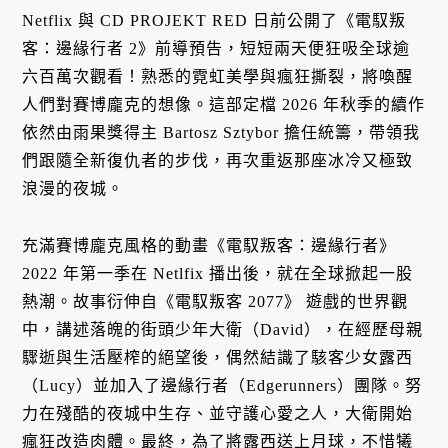
Netflix 與 CD PROJEKT RED 日前公開了《電馭叛
客：邊緣行者 2》前導預告，短短兩天便狂吸全球逾
六百萬次觀看！熟悉的霓虹美學與瘋狂撕裂，將喚醒
人們對賽博龐克的想像。這部定檔 2026 年秋季的續作
依然由雨果獎得主 Bartosz Sztybor 擔任統籌，帶領我
們跟隨全新復仇者的步伐，再次重返那座冰冷又極致
浪漫的夜城。
充滿賽博龐克風格的動畫《電馭叛客：邊緣行者》
2022 年第一季在 Netlfix 播出後，就在全球掀起一股
熱潮。故事衍伸自《電馭叛客 2077》 遊戲的世界觀
中，講述落魄的街頭少年大衛（David），在經歷母親
驟逝與生活壓榨的絕望後，偶然結識了駭客少女露西
（Lucy）並加入了邊緣行者（Edgerunners）團隊。努
力在殘酷的夜城中生存、並守護心愛之人，大衛開始
瘋狂改造肉體。最終，為了將露西送上月球，不惜犧