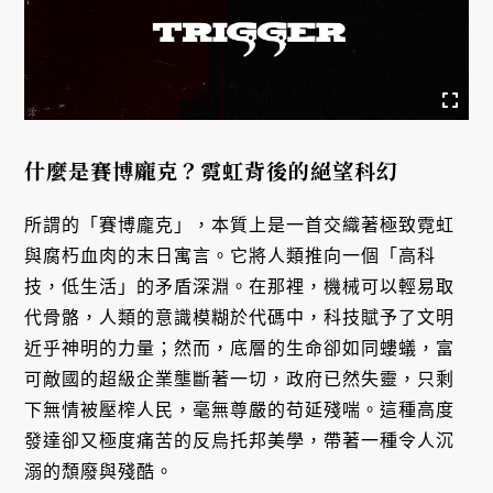
什麼是賽博龐克？霓虹背後的絕望科幻
所謂的「賽博龐克」，本質上是一首交織著極致霓虹
與腐朽血肉的末日寓言。它將人類推向一個「高科
技，低生活」的矛盾深淵。在那裡，機械可以輕易取
代骨骼，人類的意識模糊於代碼中，科技賦予了文明
近乎神明的力量；然而，底層的生命卻如同螻蟻，富
可敵國的超級企業壟斷著一切，政府已然失靈，只剩
下無情被壓榨人民，毫無尊嚴的苟延殘喘。這種高度
發達卻又極度痛苦的反烏托邦美學，帶著一種令人沉
溺的頹廢與殘酷。