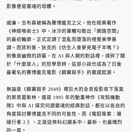
影像便是靈魂的母體。
威廉・吉布森被稱為賽博龐克之父，他在經典著作
《神經喚術士》中，冰冷的筆觸勾勒出「網路空間」
的最初輪廓，正式定調了混亂而墮落的視覺美學基
調。而菲利普・狄克的《仿生人會夢見電子羊嗎？》
則像是幽微的詩篇，在 AI 與人類的對話裡，揉碎了關
於「什麼是人」的哲學思辨，這部小說也成為了日後
最著名的賽博龐克電影《銀翼殺手》的靈感起源。
無論是《銀翼殺手 2049》裡巨大的全息投影底下落寞
的萊恩葛斯林，還是 1995 年的動畫神作《攻殼機動
隊》中與 AI 探究何謂靈魂的經典對話，都在以各自的
角度探討賽博龐克不同的可能性，而《電馭叛客：邊
緣行者 2 》，正是這條科幻譜系中，最新、也最熾烈
的一章。