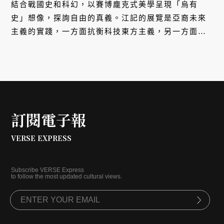
結合戰國史和科幻，以賽博龐克式美學呈現「烏有
史」想像，探詢自由的真義。江記的展覽是亞裔未來
主義的實踐，一方面抗衡科技東方主義，另一方面以
香港的邊陲視角介入中原史觀，在帝國支配下書寫反
叛敘事。它的例子顯示，記憶的尋覓應是亞裔未來主
義的重要母題之一，這類作品回應的是殖民性導致的
記憶缺失。
訂閱電子報
VERSE EXPRESS
Subscribe VERSE Express
to follow the most updated cultural views.