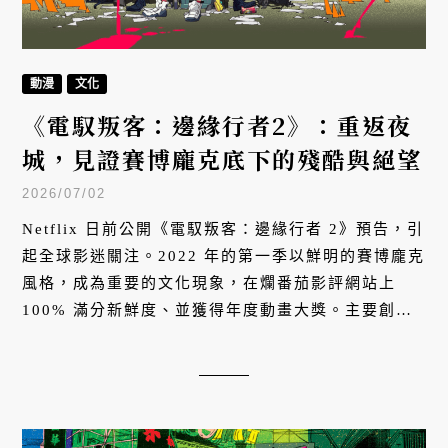
動漫
文化
《電馭叛客：邊緣行者2》：重返夜
城，見證賽博龐克底下的殘酷與絕望
2026/07/02
Netflix 日前公開《電馭叛客：邊緣行者 2》預告，引
起全球影迷關注。2022 年的第一季以鮮明的賽博龐克
風格，成為重要的文化現象，在爛番茄影評網站上
100% 滿分新鮮度、並獲得年度動畫大獎。主要創作
者波蘭首位雨果獎得主、加上日本扳機社的狂放美
學，將如何在這個傳奇動畫的第二季帶我們重返那個
黑暗的未來之城？