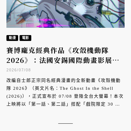
動漫
電影
賽博龐克經典作品《攻殼機動隊
2026》：法國安錫國際動畫影展世
界首映
2026/07/08
改編自士郎正宗同名經典漫畫的全新動畫《攻殼機動
隊 2026》（英文片名：The Ghost In the Shell
(2026)），正式宣布於 07/08 登陸全台大螢幕！本次
上映將以「第一話、第二話」搭配「戲院限定 30 分
鐘特別片段」的豪華形式呈現。