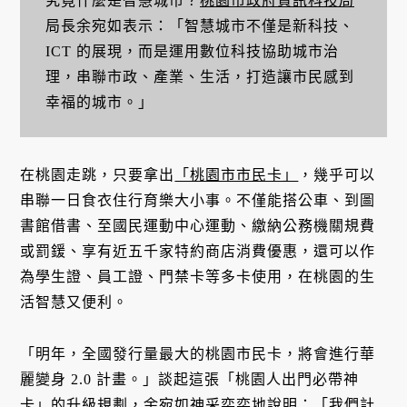
究竟什麼是智慧城市？
桃園市政府資訊科技局
局長余宛如表示：「智慧城市不僅是新科技、
ICT 的展現，而是運用數位科技協助城市治
理，串聯市政、產業、生活，打造讓市民感到
幸福的城市。」
在桃園走跳，只要拿出
「桃園市市民卡」
，幾乎可以
串聯一日食衣住行育樂大小事。不僅能搭公車、到圖
書館借書、至國民運動中心運動、繳納公務機關規費
或罰鍰、享有近五千家特約商店消費優惠，還可以作
為學生證、員工證、門禁卡等多卡使用，在桃園的生
活智慧又便利。
「明年，全國發行量最大的桃園市民卡，將會進行華
麗變身 2.0 計畫。」談起這張「桃園人出門必帶神
卡」的升級規劃，余宛如神采奕奕地說明：「我們計