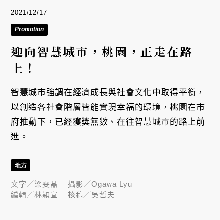
2021/12/17
Promotion
迎向智慧城市，桃園，正走在路
上！
智慧城市強調在經濟成長與社會文化中取得平衡，
以創造各社會階層皆能實現幸福的環境，桃園在市
府推動下，已經獲獎無數、在往智慧城市的路上前
進。
地方
文字／
梁雯晶
攝影／
Ogawa Lyu
編輯／
林穎宣
核稿／
吳哲夫