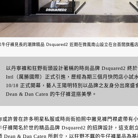
以牛仔褲見長的潮牌精品 Dsquared2 近期在微風南山設立在台首間旗艦
以丹寧褲和狂野街頭設計著稱的時尚品牌 Dsquared2 
Intl（厲勝國際）正式引進，歷經為期三個月快閃店小
10/18 正式開幕，藝人王陽明特別以品牌之友身分出席
Dean & Dan Caten 的牛仔褲混搭美學。
你或許曾在許多明星私服或時尚街拍照中撇見褲門襟處帶有小
牛仔褲聞名於世的精品品牌 Dsquared2 的招牌設計，這支創
師 Dean & Dan Caten 所創立，以狂野不羈的牛仔褲