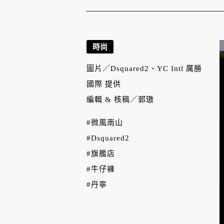
時尚
圖片／
Dsquared2、YC Intl 厲勝
國際 提供
編輯 & 核稿／
郭璈
#微風南山
#Dsquared2
#旗艦店
#牛仔褲
#丹寧