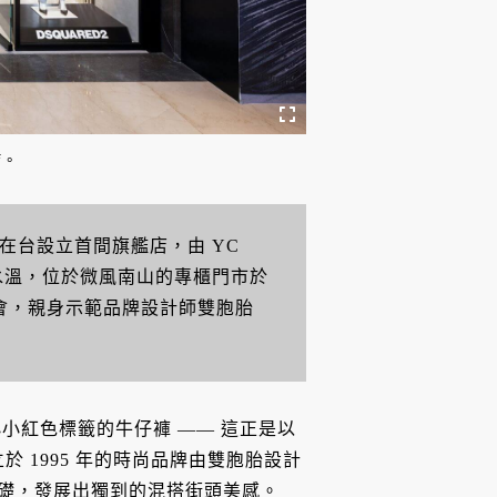
店。
終於在台設立首間旗艦店，由 YC
試水溫，位於微風南山的專櫃門市於
盛會，親身示範品牌設計師雙胞胎
小紅色標籤的牛仔褲 —— 這正是以
立於 1995 年的時尚品牌由雙胞胎設計
單品為基礎，發展出獨到的混搭街頭美感。