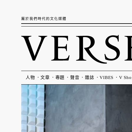
屬於我們時代的文化媒體
人物
文章
專題
聲音
雜誌
VIBES
V Sho