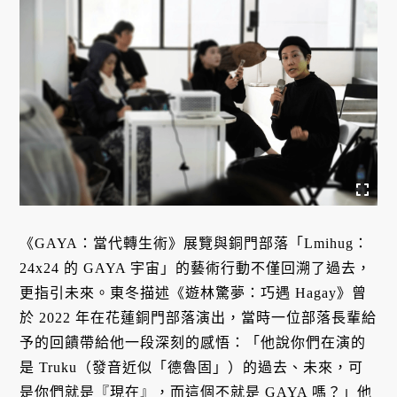
《GAYA：當代轉生術》展覽與銅門部落「Lmihug：
24x24 的 GAYA 宇宙」的藝術行動不僅回溯了過去，
更指引未來。東冬描述《遊林驚夢：巧遇 Hagay》曾
於 2022 年在花蓮銅門部落演出，當時一位部落長輩給
予的回饋帶給他一段深刻的感悟：「他說你們在演的
是 Truku（發音近似「德魯固」）的過去、未來，可
是你們就是『現在』，而這個不就是 GAYA 嗎？」他