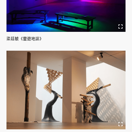
梁廷毓《靈遊地誌》