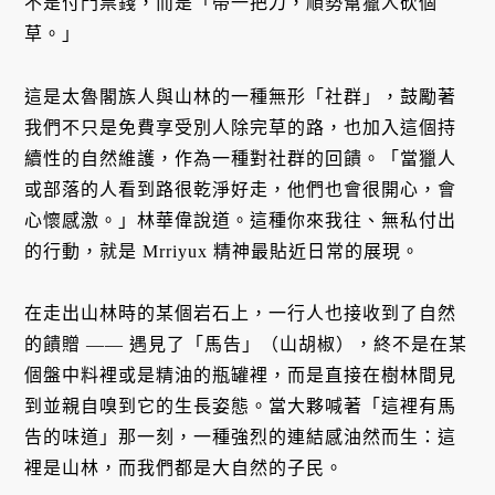
不是付門票錢，而是「帶一把刀，順勢幫獵人砍個
草。」
這是太魯閣族人與山林的一種無形「社群」，鼓勵著
我們不只是免費享受別人除完草的路，也加入這個持
續性的自然維護，作為一種對社群的回饋。「當獵人
或部落的人看到路很乾淨好走，他們也會很開心，會
心懷感激。」林華偉說道。這種你來我往、無私付出
的行動，就是 Mrriyux 精神最貼近日常的展現。
在走出山林時的某個岩石上，一行人也接收到了自然
的饋贈 —— 遇見了「馬告」（山胡椒），終不是在某
個盤中料裡或是精油的瓶罐裡，而是直接在樹林間見
到並親自嗅到它的生長姿態。當大夥喊著「這裡有馬
告的味道」那一刻，一種強烈的連結感油然而生：這
裡是山林，而我們都是大自然的子民。