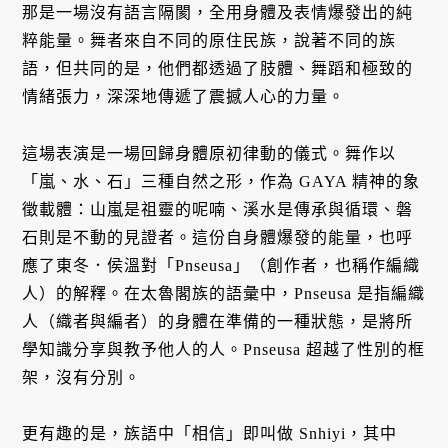
那是一場沒有語言隔閡，全用身體及表情爆發出的純
粹能量。舞者來自不同的原住民族，說著不同的族
語，但共同的是，他們都透過了肢體、舞蹈和極致的
情緒張力，深深地傳遞了震撼人心的力量。
這場表演是一場回歸身體原初律動的儀式。舞作以
「嵐、水、石」三種自然之形，作為 GAYA 精神的象
徵載體：山嵐是祖靈的呢喃、溪水是傳承與循環、磐
石則是不動的見證者。這份自身體爆發的能量，也呼
應了東冬．侯溫對「Pnseusa」（創作者，也稱作編織
人）的解釋。在太魯閣族的語彙中，Pnseusa 是指編織
人（織者與編者）的身體在準備的一種狀態，是將所
學知識分享與教予他人的人。Pnseusa 超越了性別的框
架，沒有分別。
更有趣的是，族語中「相信」即叫做 Snhiyi，其中