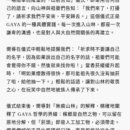
一場簡單而隆重的「山前告知」儀式，即是用任何自
己的語言，向山神與祖靈們告知：「我們來了，打擾
了，請祈求我們平安來、平安歸去。」這個儀式正是
GAYA 的一種具體實踐。每一次進入山林，都是一次
謙卑的溝通，也是對人與大自然間關係的再建立。
嚮導在儀式中輕鬆地提醒我們：「祈求時不要講自己
的名字，因為如果說出自己的名字的話，祖靈們可能
會覺得你不錯，然後就來找你啦！」當香菸緩緩升起
時，「啊如果煙散得很快，那可能祖先很久沒有抽菸
了啦，給他抽一下。」輕鬆的話語，讓對山林的敬畏
之心，在玩笑中自然地被族人傳承了下來。
儀式結束後，嚮導對「無痕山林」的解釋，精確地闡
釋了 GAYA 哲學的界線：檳榔是自然之物，可以留在
原地分解，但「菸頭」即是人工加工物，必須帶走。