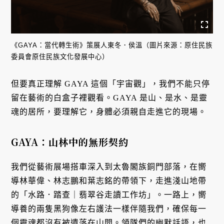
《GAYA：當代轉生術》策展人東冬．侯溫（圖片來源：原住民族
委員會原住民族文化發展中心）
但要真正理解 GAYA 這個「宇宙觀」，我們不能只停
留在藝術的白盒子裡觀看。GAYA 是山、是水、是靈
魂的居所，要理解它，身體必須親自走進它的現場。
GAYA：山林中的無形契約
我們從藝術展場搭車深入到太魯閣族銅門部落，在嚮
導林華偉、林志鵬和葉志銘的帶領下，走進淺山地帶
的「水路．踏查｜翡翠谷走讀工作坊」。一路上，嚮
導養的兩隻黑狗像左右護法一樣伴隨我們，確保每一
個靈魂都沒有被遺落在山間。領隊們的幽默話語，也