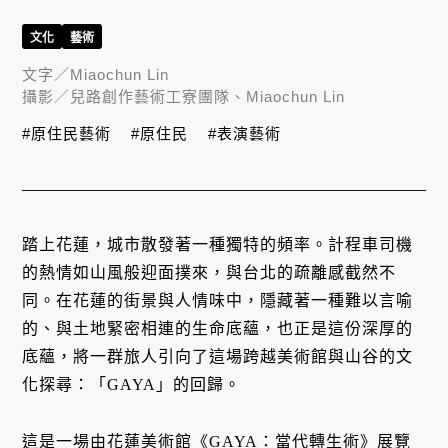
文化
藝術
文字／
Miaochun Lin
攝影／
兒路創作藝術工寮團隊、Miaochun Lin
#原住民藝術
#原住民
#表演藝術
踏上花蓮，城市散發著一種獨特的頻率。計程車司機
的熱情如山風般迎面撲來，與台北的疏離感截然不
同。在花蓮的街景與人情味中，隱藏著一種難以言喻
的、與土地緊密相連的生命底蘊，也正是這份深厚的
底蘊，將一群旅人引向了這場跨越美術館與山谷的文
化探尋：「GAYA」的回歸。
這是一場由花蓮美術館《GAYA：當代轉生術》展覽