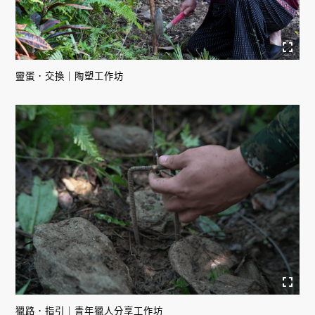
靈蛋．交換｜陶塑工作坊
獵路．指引｜青年獵人分享工作坊