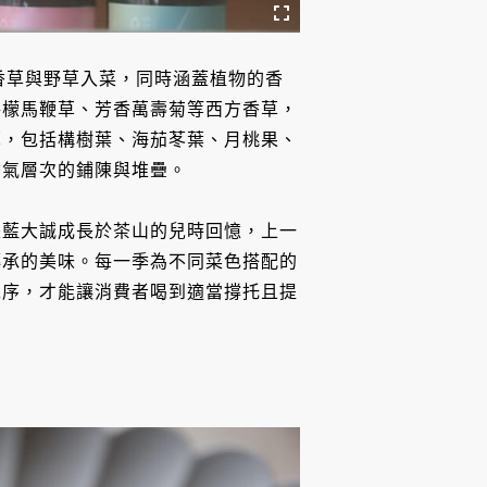
將香草與野草入菜，同時涵蓋植物的香
檸檬馬鞭草、芳香萬壽菊等西方香草，
草，包括構樹葉、海茄苳葉、月桃果、
香氣層次的鋪陳與堆疊。
是藍大誠成長於茶山的兒時回憶，上一
傳承的美味。每一季為不同菜色搭配的
工序，才能讓消費者喝到適當撐托且提