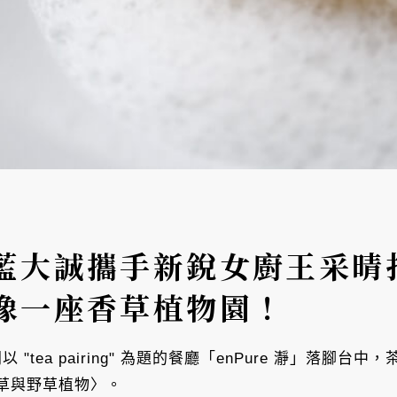
藍大誠攜手新銳女廚王采晴打
像一座香草植物園！
台首間以 "tea pairing" 為題的餐廳「enPure 瀞」
草與野草植物〉。