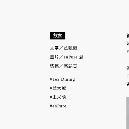
飲食
文字／
章凱閎
圖片／
enPure 瀞
核稿／
高麗音
#Tea Dining
#藍大誠
#王采晴
#enPure