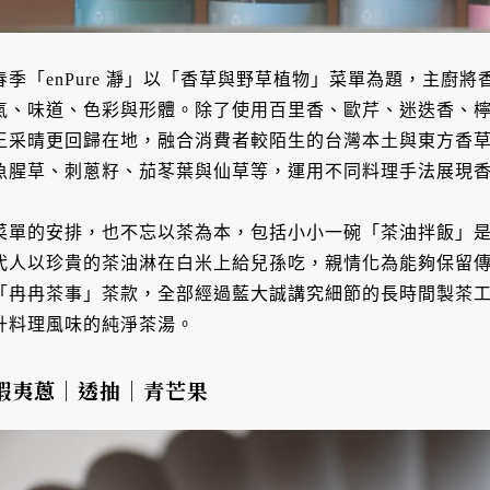
春季「enPure 瀞」以「香草與野草植物」菜單為題，主廚
氣、味道、色彩與形體。除了使用百里香、歐芹、迷迭香、
王采晴更回歸在地，融合消費者較陌生的台灣本土與東方香
魚腥草、刺蔥籽、茄苳葉與仙草等，運用不同料理手法展現
菜單的安排，也不忘以茶為本，包括小小一碗「茶油拌飯」
代人以珍貴的茶油淋在白米上給兒孫吃，親情化為能夠保留
「冉冉茶事」茶款，全部經過藍大誠講究細節的長時間製茶
升料理風味的純淨茶湯。
蝦夷蔥｜透抽｜青芒果