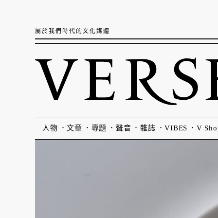
屬於我們時代的文化媒體
人物
文章
專題
聲音
雜誌
VIBES
V Sho