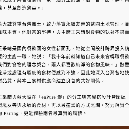
整，甚至創造驚喜。」
藍大誠尊重台灣風土，致力落實永續友善的茶園土地管理，
風味本質。他對茶的堅持，與主廚王采晴對食物的執著不謀
王采晴是國內餐飲圈的女性新面孔，她從空間設計跨界投入精緻餐
要的主廚一職，她説：「我十年前就知道自己未來會轉職餐
我們對食物的理念契合，兩人都喜歡純淨的食物風味。」熱
乾淨或處理有瑕庛的食材便感到不適，因此她深入台灣各地
材品質，與本土食材供應商建立良善的共好關係。
王采晴與藍大誠在「enPure 瀞」的分工與茶餐搭設計皆圍
環境友善與永續的食材，再以最適當的方式烹調，努力落實
物 Pairing，更能體驗兩者最真實的風貌。