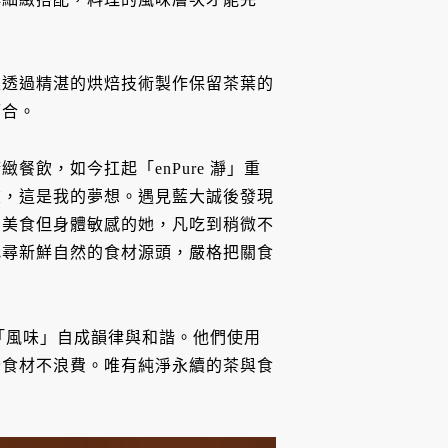
並透過精湛的烘焙技術製作保留茶葉的
而合。
飲，如今扛起「enPure 瀞」重
飲，這是我的夢想。遇見藍大誠後發現
愛美食但身體敏感的她，凡吃到稍微不
找尋新鮮自然的食材源頭，嚴格把關食
繞「風味」自成韻律與和諧。他們使用
全食材不浪費。唯有純淨永續的茶與食