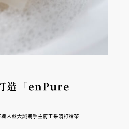
造「enPure
落腳台中，茶職人藍大誠攜手主廚王采晴打造茶