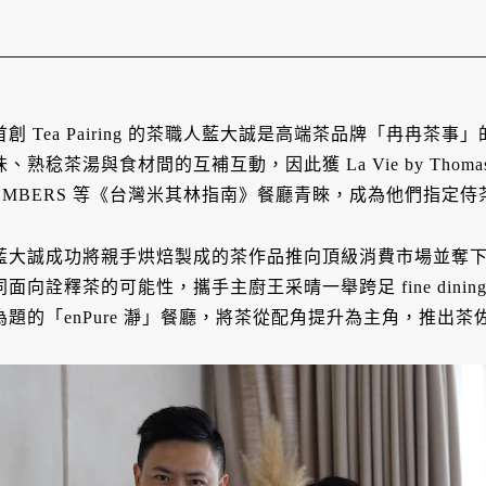
首創 Tea Pairing 的茶職人藍大誠是高端茶品牌「冉冉
味、熟稔茶湯與食材間的互補互動，因此獲 La Vie by Thoma
EMBERS 等《台灣米其林指南》餐廳青睞，成為他們指定侍茶師，為
藍大誠成功將親手烘焙製成的茶作品推向頂級消費市場並奪
同面向詮釋茶的可能性，攜手主廚王采晴一舉跨足 fine dinin
為題的「enPure 瀞」餐廳，將茶從配角提升為主角，推出