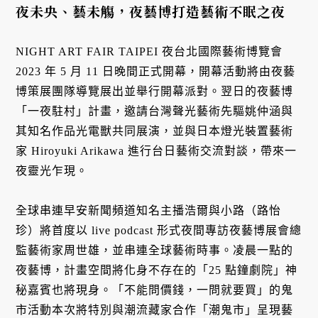
夜未央、藝未觴，夜藝博打造藝術不眠之夜
NIGHT ART FAIR TAIPEI 夜台北國際藝術博覽會
2023 年 5 月 11 日晚間正式開幕，開幕活動將由夜藝
博策展團隊導覽展出並舉行開幕派對。翌日的夜藝博
「一夜駐村」計畫，邀請台灣聲光藝術先驅姚仲涵與
其知名作品光電獸共同展演，並與日本燈光裝置藝術
家 Hiroyuki Arikawa 進行台日藝術交流對談，帶來一
夜靈光乍現。
全球串連早安新聞頻道知名主播浩爾與小路（路怡
珍）將首度以 live podcast 形式夜間專訪夜藝博展會總
監藝術家周世雄，並串連全球藝術時事。凌晨一點的
夜藝博，計畫空間將化身不存在的「25 點鐘劇院」神
秘嘉賓也將現身。「不能問價錢，一問就要買」的鬼
市活動本次將特別與潮流藏家合作「潮鬼市」呈現藝