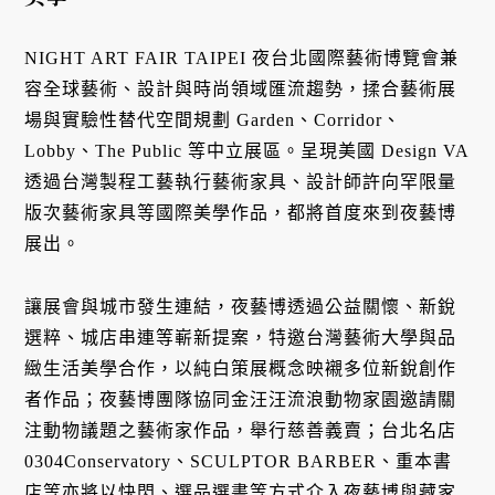
NIGHT ART FAIR TAIPEI 夜台北國際藝術博覽會兼
容全球藝術、設計與時尚領域匯流趨勢，揉合藝術展
場與實驗性替代空間規劃 Garden、Corridor、
Lobby、The Public 等中立展區。呈現美國 Design VA
透過台灣製程工藝執行藝術家具、設計師許向罕限量
版次藝術家具等國際美學作品，都將首度來到夜藝博
展出。
讓展會與城市發生連結，夜藝博透過公益關懷、新銳
選粹、城店串連等嶄新提案，特邀台灣藝術大學與品
緻生活美學合作，以純白策展概念映襯多位新銳創作
者作品；夜藝博團隊協同金汪汪流浪動物家園邀請關
注動物議題之藝術家作品，舉行慈善義賣；台北名店
0304Conservatory、SCULPTOR BARBER、重本書
店等亦將以快閃、選品選書等方式介入夜藝博與藏家