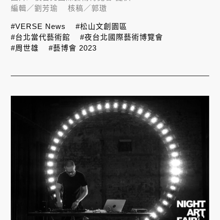
編輯／
劉芳瑜
核稿／
郭璈
#VERSE News
#松山文創園區
#台北當代藝術館
#夜台北國際藝術博覽會
#周世雄
#藝博會 2023