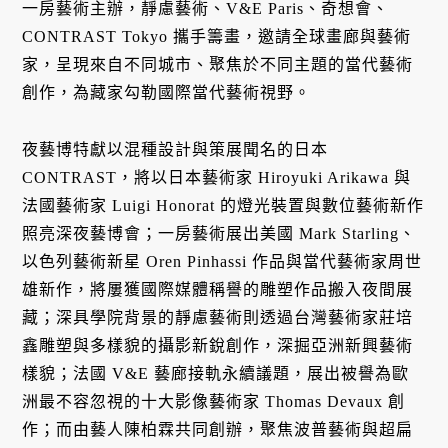
一房藝術主辦，靜慮藝術、V&E Paris、奇想會、
CONTRAST Tokyo 攜手籌畫，邀請全球畫廊與藝術
家，呈現來自不同城市、聚焦於不同主題的當代藝術
創作，為藏家勾勒國際當代藝術視野。
夜藝博特獻以混種設計與策展聞名的日本
CONTRAST，將以日本藝術家 Hiroyuki Arikawa 與
法國藝術家 Luigi Honorat 的燈光裝置與數位藝術新作
照亮深夜藝博會；一房藝術展出美國 Mark Starling、
以色列藝術新星 Oren Pinhassi 作品與當代藝術家周世
雄新作，將屢獲國際媒體稱譽的雕塑作品搬入夜間展
藏；深具學院背景的靜慮藝術則透過台灣藝術家莊培
鑫雕塑與多樣貌的攝影新銳創作，深掘亞洲新興藝術
樣貌；法國 V&E 藝廊接軌永續議題，展出被譽為歐
洲最不容忽視的十大影像藝術家 Thomas Devaux 創
作；而由藝人陳柏霖共同創辦，聚焦波普藝術與超扁