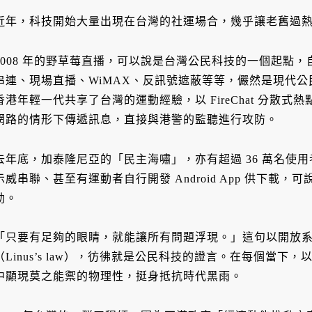
近年，科技開始大量出現在台灣的社運場合，幾乎讓老舊過
2008 年的野草莓直播，可以說是台灣公民科技的一個起點，自
串連、現場直播、WiMAX、反訊號遮蔽等等，儼然是現代
香港年輕一代共享了台灣的運動經驗，以 FireChat 分散
網路的情形下傳遞訊息，直接與港警的監聽進行攻防。
去年底，加泰隆尼亞的「民主海嘯」，亦有超過 36 萬名使用者利
示威串聯、甚至有運動者自行開發 Android App 供下載
動。
「只要有足夠的眼睛，就能讓所有問題浮現。」這句以開放系統 
（Linus’s law），彷彿就是公民科技的證言。在每個當
中顯現莫之能禦的物理性，挺身抵抗時代黑雨。