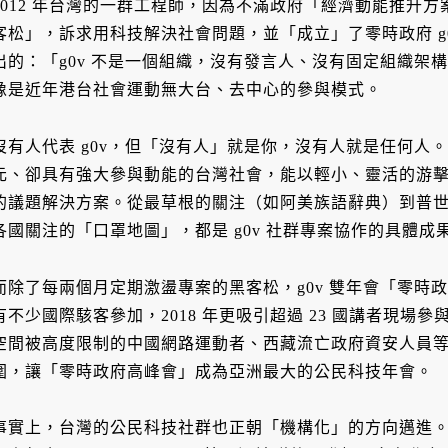
2012 年台灣的一群工程師，因為不滿政府「經濟動能推升
客松」，訴求用科技解決社會問題，並「成立」了零時政府 g0v。
出的：「g0v 不是一個組織，沒有發言人、沒有固定組織架
像是近年港台社會運動無大台、去中心的參與模式。
沒有人代表 g0v，但「沒有人」就是你，沒有人就是任何人。
元、卻具有強大參與動能的台灣社會，能以輕小、靈活的游
的議題解決方案。從最草根的關注（如阿美族語辭典）到普
各國關注的「口罩地圖」，都是 g0v 社群專案協作的具體成
而除了每兩個月定期激盪專案的黑客松，g0v 雙年會「零時政府高
有不少國際駭客參加，2018 年更吸引超過 23 國講者現
空間被高度限制的中國網路運動者、西藏流亡政府資安人員
圍，讓「零時政府高峰會」成為亞洲最大的公民科技年會。
事實上，台灣的公民科技社群也正朝「機構化」的方向邁進。20