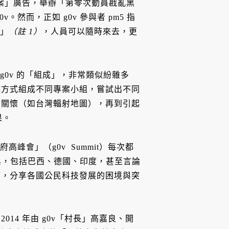
方案」廣告，舉辦「第零次動員戡亂黑
然而，正如 g0v 參與者 pm5 指
構」
（註 1）
，人員可以隨時來去，更
g0v 的「組成」，非常類似紛雜多
擊方式組成不同專案小組，嘗試出不同
世關懷（如台灣輻射地圖），再到引起
果。
峰會」（g0v Summit）每次都
場參與，包括巴西、德國、印度，甚至言論
等，分享各國公民科技發展的困境與突
14 年由 g0v「村長」高嘉良、開