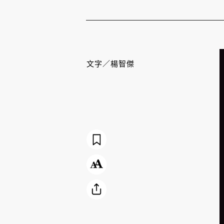
文字／
楊智傑