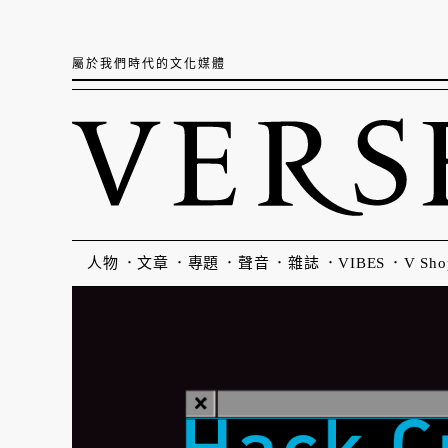
屬於我們時代的文化媒體
人物
文章
專題
聲音
雜誌
VIBES
V Sho