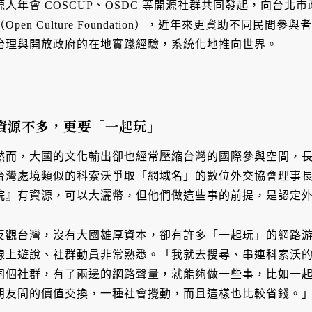
源人年會 COSCUP、OSDC 等開源社群共同發起，向台
（Open Culture Foundation），近年來更資助不同
治理與開放政府的在地實踐經驗，系統化地推向世界。
資源不多，更要「一起玩」
然而，大國的文化輸出卻也經常壓縮台灣的國際參與空間，
台灣處境類似的科索沃爭取「網域名」的數位外交協會理事
院』有資源，可以大灑幣，但他們做這些事的前提，是認定
反觀台灣，沒有大國雄厚資本，卻有許多「一起玩」的網路
線上遊說、社群動員非常熟悉。「我就去搜尋、串連科索沃
同個社群，有了兩邊的網路聲量，就能夠做一些事，比如一
朋友間的價值交換，一種社會攪動，而且這樣也比較省錢。